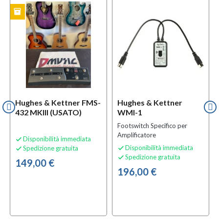
inventory
TO
Hughes & Kettner FMS-
Hughes & Kettner
432 MKIII (USATO)
WMI-1
Footswitch Specifico per
Amplificatore
Disponibilità immediata

Disponibilità immediata
Spedizione gratuita


Spedizione gratuita

149,00 €
196,00 €