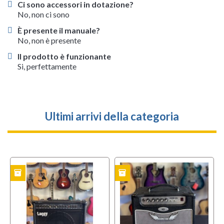
Ci sono accessori in dotazione?
No, non ci sono
È presente il manuale?
No, non è presente
Il prodotto è funzionante
Si, perfettamente
Ultimi arrivi della categoria
inventory
inventory
i
TO
USATO
USATO