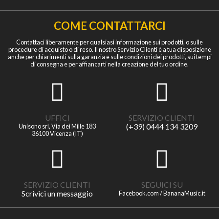
COME CONTATTARCI
Contattaci liberamente per qualsiasi informazione sui prodotti, o sulle
procedure di acquisto o di reso. Il nostro Servizio Clienti è a tua disposizione
anche per chiarimenti sulla garanzia e sulle condizioni dei prodotti, sui tempi
di consegna e per affiancarti nella creazione del tuo ordine.
UFFICI
SERVIZIO CLIENTI
(+39) 0444 134 3209
Unisono srl, Via dei Mille 183
36100 Vicenza (IT)
SERVIZIO CLIENTI
SEGUICI SU
Scrivici un messaggio
Facebook.com / BananaMusic.it