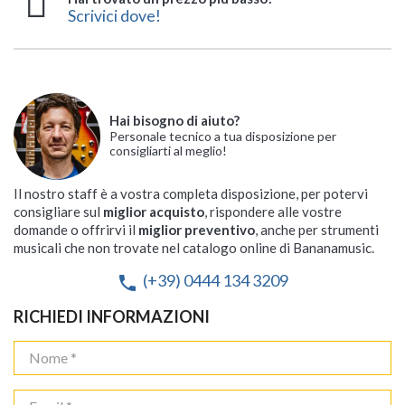
Scrivici dove!
Hai bisogno di aiuto?
Personale tecnico a tua disposizione per
consigliarti al meglio!
Il nostro staff è a vostra completa disposizione, per potervi
consigliare sul
miglior acquisto
, rispondere alle vostre
domande o offrirvi il
miglior preventivo
, anche per strumenti
musicali che non trovate nel catalogo online di Bananamusic.
(+39) 0444 134 3209
phone
RICHIEDI INFORMAZIONI