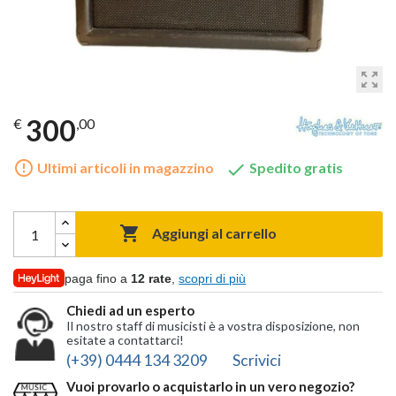
zoom_out_map
300
€
,00
error_outline

Ultimi articoli in magazzino
Spedito gratis

Aggiungi al carrello
paga fino a
12 rate
,
scopri di più
Chiedi ad un esperto
Il nostro staff di musicisti è a vostra disposizione, non
esitate a contattarci!
(+39) 0444 134 3209
Scrivici
Vuoi provarlo o acquistarlo in un vero negozio?