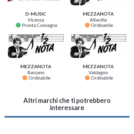
D-MUSIC
MEZZANOTA
Vicenza
Altavilla
fiber_manual_record
fiber_manual_record
Pronta Consegna
Ordinabile
MEZZANOTA
MEZZANOTA
Bassano
Valdagno
fiber_manual_record
fiber_manual_record
Ordinabile
Ordinabile
Altri marchi che ti potrebbero
interessare