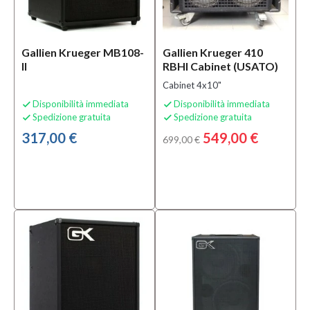
usato
(1)
Amplificatori
(10)
Gallien Krueger MB108-
Gallien Krueger 410
Effetti
II
RBHI Cabinet (USATO)
(1)
Cabinet 4x10"
Disponibilità immediata
Disponibilità immediata


Sottocategoria
Spedizione gratuita
Spedizione gratuita


Ampli
317,00 €
549,00 €
699,00 €
basso
usato
(1)
Amplificatori
Combo per
Basso
Elettrico
(4)
Cabinet
per
Basso
Elettrico
(3)