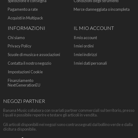
Spedizione e consegna
Condizioni degli strumenti
Pagamento a rate
Merce danneggiata o incompleta
Acquisti in Multipack
INFORMAZIONI
IL MIO ACCOUNT
Chi siamo
Il mio account
Privacy Policy
I miei ordini
Scuole di musica e associazioni
I miei indirizzi
Contatta il nostro negozio
I miei dati personali
Impostazioni Cookie
Finanziamento
NextGenerationEU
NEGOZI PARTNER
Banana Music collabora con svariati partner commerciali sul territorio, presso
i quali è possibile reperire e testare gli articoli in vendita.
Gli articoli disponibili nei negozi sono contrassegnati dal bollino verde e dalla
dicitura disponibile.