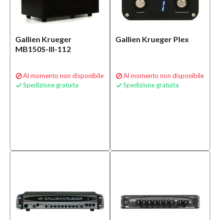
offerta
Si
(1)
Gallien Krueger
Gallien Krueger Plex
MB150S-III-112
Solo
prodotti
disponibili
Al momento non disponibile
Al momento non disponibile


Spedizione gratuita
Spedizione gratuita


Si
(2)