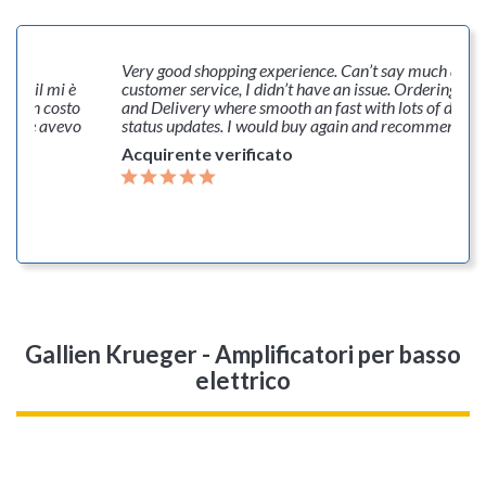
della
Very good shopping experience. Can’t say much abou
ia mail mi è
customer service, I didn’t have an issue. Ordering, P
erò un costo
and Delivery where smooth an fast with lots of deliv
lo che avevo
status updates. I would buy again and recommend th
Acquirente verificato
Gallien Krueger - Amplificatori per basso
elettrico