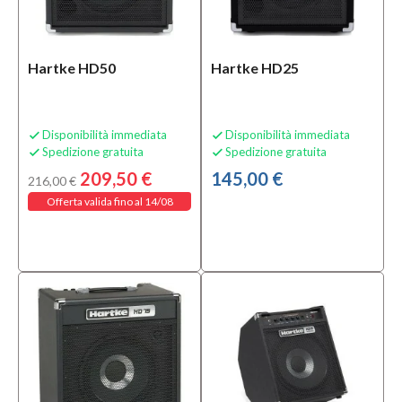
usato
(1)
Amplificatori
(22)
Hartke HD50
Hartke HD25
Sottocategoria
Ampli
Disponibilità immediata
Disponibilità immediata


basso
Spedizione gratuita
Spedizione gratuita


usato
209,50 €
145,00 €
216,00 €
(1)
Offerta valida fino al 14/08
Amplificatori
Combo per
Basso
Elettrico
(9)
Cabinet
per
Basso
Elettrico
(8)
MOSTRA
TUTTI