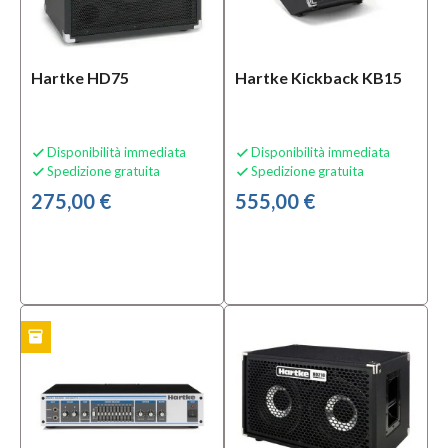
Condizione
Hartke HD75
Hartke Kickback KB15
Nuovo
(22)
Usato
(1)
Disponibilità immediata
Disponibilità immediata


Spedizione gratuita
Spedizione gratuita


275,00 €
555,00 €
Prezzo
105,00 €
-
855,00 €
inventory
TO
Solo
prodotti
In
offerta
Si