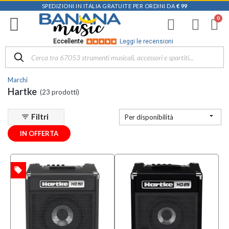
SPEDIZIONI IN ITALIA GRATUITE PER ORDINI DA
€ 99
Filtra
i
risultati
×
Eccellente
Leggi le recensioni
Disponibile
in
Marchi
Negozio
Hartke
(23 prodotti)
D-
Music |

Filtri
filter_list
Per disponibilità
Vicenza
(2)
IN OFFERTA
Mezzanota
| Altavilla
Vicentina
local_offer
TA
(3)
Categoria
Amplificatore