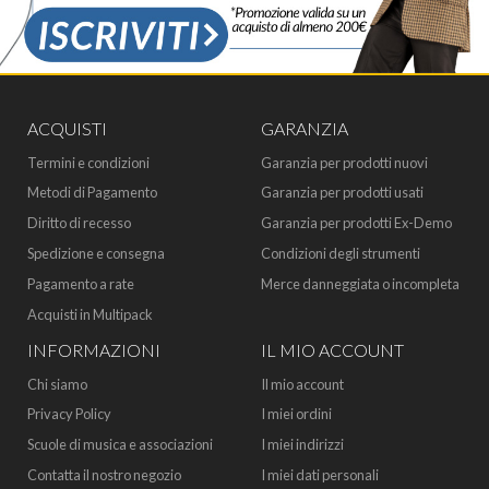
ACQUISTI
GARANZIA
Termini e condizioni
Garanzia per prodotti nuovi
Metodi di Pagamento
Garanzia per prodotti usati
Diritto di recesso
Garanzia per prodotti Ex-Demo
Spedizione e consegna
Condizioni degli strumenti
Pagamento a rate
Merce danneggiata o incompleta
Acquisti in Multipack
INFORMAZIONI
IL MIO ACCOUNT
Chi siamo
Il mio account
Privacy Policy
I miei ordini
Scuole di musica e associazioni
I miei indirizzi
Contatta il nostro negozio
I miei dati personali