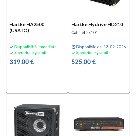
(1)
Solo
Hartke HA2500
Hartke Hydrive HD210
prodotti
disponibili
(USATO)
Cabinet 2x10"
Si
(5)
Disponibilità immediata
Disponibile dal 13-09-2026

schedule
Spedizione gratuita
Spedizione gratuita


319,00 €
525,00 €