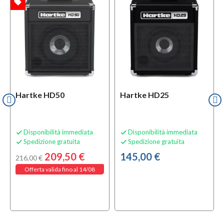
local_offer
TA
Hartke HD50
Hartke HD25
Disponibilità immediata
Disponibilità immediata


Spedizione gratuita
Spedizione gratuita


209,50 €
145,00 €
216,00 €
Offerta valida fino al 14/08