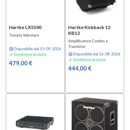
Hartke LX5500
Hartke Kickback 12
KB12
Testata Valvolare
Amplificatore Combo a
Transistor
Disponibile dal 13-09-2026
schedule
Disponibile dal 16-08-2026
Spedizione gratuita
schedule

Spedizione gratuita

479,00 €
444,00 €