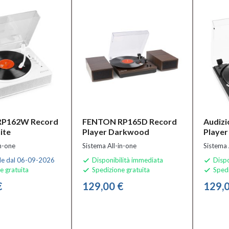
P162W Record
FENTON RP165D Record
Audizi
ite
Player Darkwood
Player
in-one
Sistema All-in-one
Sistema 
le dal 06-09-2026
Disponibilità immediata
Dispo


e gratuita
Spedizione gratuita
Spedi


€
129,00 €
129,0