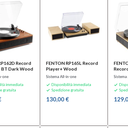
P162D Record
FENTON RP165L Record
FENT
Q BT Dark Wood
Player+ Wood
Recor
in-one
Sistema All-in-one
Sistema 
lità immediata
Disponibilità immediata
Dispo


e gratuita
Spedizione gratuita
Spedi


€
130,00 €
129,0