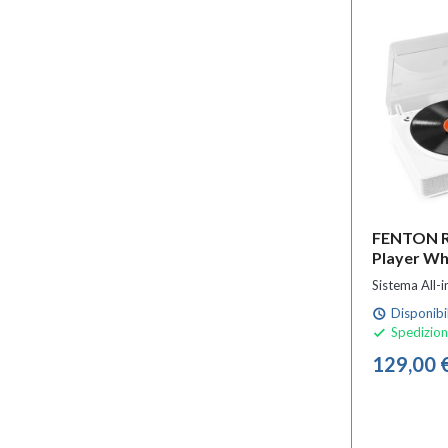
FENTON R
Player Wh
Sistema All-
Disponibi
schedule
Spedizion

129,00 