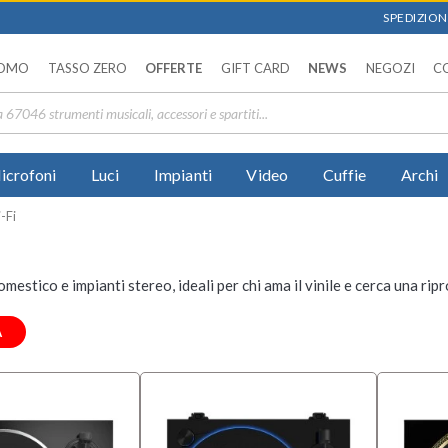
SPEDIZIONI
OMO
TASSO ZERO
OFFERTE
GIFT CARD
NEWS
NEGOZI
C
icrofoni
Luci
Impianti
Video
Cuffie
Archi
-Fi
omestico e impianti stereo, ideali per chi ama il vinile e cerca una ri
A