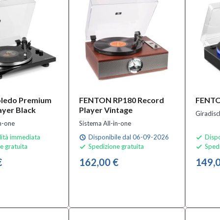
oledo Premium
FENTON RP180 Record
FENTO
ayer Black
Player Vintage
Giradisc
in-one
Sistema All-in-one
lità immediata
Disponibile dal 06-09-2026
Dispo
schedule

e gratuita
Spedizione gratuita
Spedi


€
162,00 €
149,0