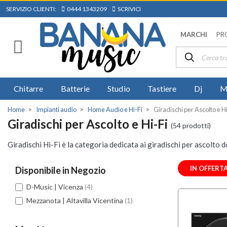
SERVIZIO CLIENTI:
0444 1343209
SCRIVICI
MARCHI
PR
Chitarre
Batterie
Studio
Tastiere
Dj
M
Home
Impianti audio
Home Audio e Hi-Fi
Giradischi per Ascolto e Hi
Giradischi per Ascolto e Hi-Fi
(54 prodotti)
Giradischi Hi-Fi è la categoria dedicata ai giradischi per ascolto d
IN OFFERT
Disponibile in Negozio
D-Music | Vicenza
(4)
Mezzanota | Altavilla Vicentina
(1)