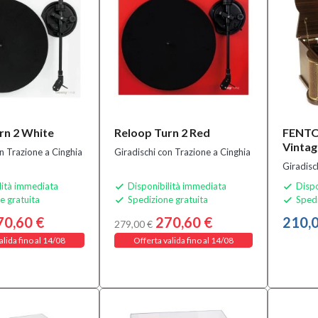
rn 2 White
Reloop Turn 2 Red
FENTO
Vinta
n Trazione a Cinghia
Giradischi con Trazione a Cinghia
Giradisc
lità immediata
Disponibilità immediata
Dispo


e gratuita
Spedizione gratuita
Spedi


70,60 €
270,60 €
210,0
279,00 €
alida fino al 14/08
Offerta valida fino al 14/08