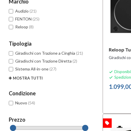
Marchio
Audizio
(21)
FENTON
(25)
Reloop
(8)
Tipologia
Reloop Tu
Giradischi con Trazione a Cinghia
(21)
Giradischi co
Giradischi con Trazione Diretta
(2)
Sistema All-in-one
(27)
Disponibi

Spedizion

MOSTRA TUTTI
1.099,0
Condizione
Nuovo
(54)
Prezzo
local_offer
OFFERTA