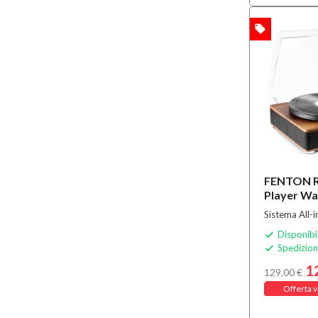
local_offer
OFFERTA
FENTON R
Player W
Sistema All-
Disponibi

Spedizion

1
129,00 €
Offerta v