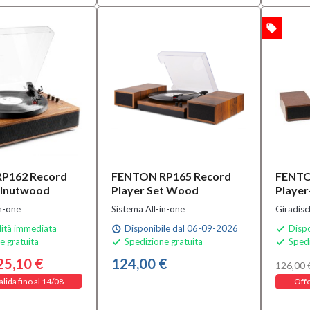
local_offer
OFFERTA
P162 Record
FENTON RP165 Record
FENTO
alnutwood
Player Set Wood
Player
in-one
Sistema All-in-one
Giradisc
lità immediata
Disponibile dal 06-09-2026
Dispo
schedule

e gratuita
Spedizione gratuita
Spedi


25,10 €
124,00 €
126,00 
alida fino al 14/08
Offe