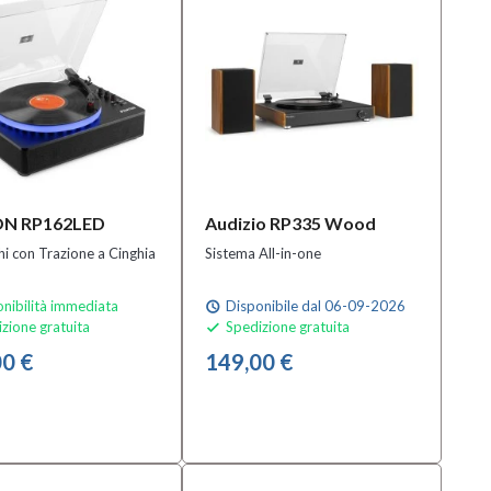
N RP162LED
Audizio RP335 Wood
hi con Trazione a Cinghia
Sistema All-in-one
nibilità immediata
Disponibile dal 06-09-2026
schedule
zione gratuita
Spedizione gratuita

0 €
149,00 €