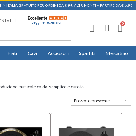
 IN ITALIA GRATUITE PER ORDINI DA
€ 99
, ALTRIMENTI A PARTIRE DA € 6,90
Eccellente
ONTATTI
Leggi le recensioni
Fiati
Cavi
Accessori
Spartiti
Mercatino
produzione musicale calda, semplice e curata.

Prezzo: decrescente