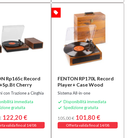
local_offer
OFFERTA
N Rp165c Record
FENTON RP170L Record
+Sp.Bt Cherry
Player+ Case Wood
hi con Trazione a Cinghia
Sistema All-in-one
nibilità immediata
Disponibilità immediata

zione gratuita
Spedizione gratuita

122,20 €
101,80 €
€
105,00 €
rta valida fino al 14/08
Offerta valida fino al 14/08