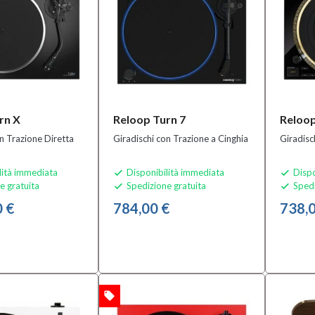
rn X
Reloop Turn 7
Reloop
n Trazione Diretta
Giradischi con Trazione a Cinghia
Giradisc
lità immediata
Disponibilità immediata
Dispo


e gratuita
Spedizione gratuita
Spedi


0 €
784,00 €
738,0
local_offer
OFFERTA