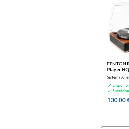
FENTON R
Player H
Sistema All-
Disponibi

Spedizion

130,00 