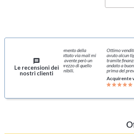
inato due prodotti uno però al momento della
Ottimo vendito
ione non era più disponibile. Contattato via mail mi
avuto alcun ti
o proposto un prodotto alternativo avente però un
tramite finanz
message
leggermente superiore allo stesso prezzo di quello
andato a buon f
Le recensioni dei
evo ordinato. Veloci e molto disponibili.
prima del prev
nostri clienti
rente verificato
Acquirente v
O