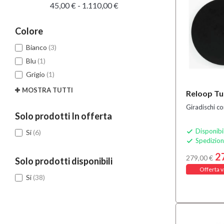
45,00 € - 1.110,00 €
Colore
Bianco
(3)
Blu
(1)
Grigio
(1)
MOSTRA TUTTI
Reloop Tu
Giradischi co
Solo prodotti In offerta
Disponibi

Si
(6)
Spedizion

2
279,00 €
Solo prodotti disponibili
Offerta v
Si
(38)