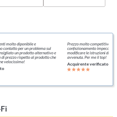
ienti molto diponibile e
Prezzo molto competitivo. Velo
no contatto per un problema sul
confezionamento impeccabile.
sigliato un prodotto alternativo e
modificare le istruzioni di co
 di prezzo rispetto al prodotto che
avvenuta. Per me il top!
ne velocissima!
Acquirente verificato
ato
-Fi