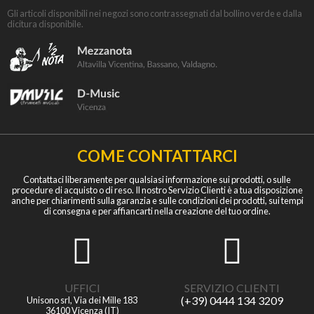
Gli articoli disponibili nei negozi sono contrassegnati dal bollino verde e dalla
dicitura disponibile.
COME CONTATTARCI
Contattaci liberamente per qualsiasi informazione sui prodotti, o sulle
procedure di acquisto o di reso. Il nostro Servizio Clienti è a tua disposizione
anche per chiarimenti sulla garanzia e sulle condizioni dei prodotti, sui tempi
di consegna e per affiancarti nella creazione del tuo ordine.
UFFICI
SERVIZIO CLIENTI
(+39) 0444 134 3209
Unisono srl, Via dei Mille 183
36100 Vicenza (IT)