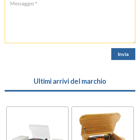
Ultimi arrivi del marchio
l
OFFERTA