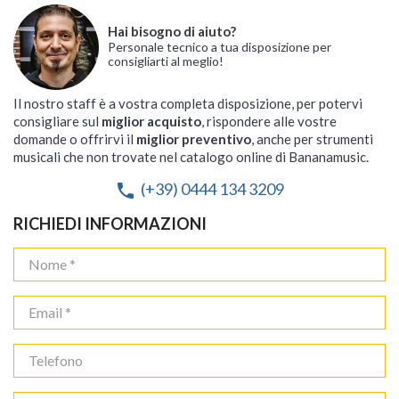
Hai bisogno di aiuto?
Personale tecnico a tua disposizione per
consigliarti al meglio!
Il nostro staff è a vostra completa disposizione, per potervi
consigliare sul
miglior acquisto
, rispondere alle vostre
domande o offrirvi il
miglior preventivo
, anche per strumenti
musicali che non trovate nel catalogo online di Bananamusic.
(+39) 0444 134 3209
phone
RICHIEDI INFORMAZIONI