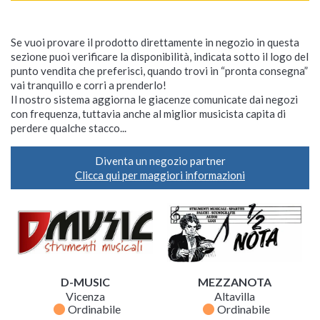
Se vuoi provare il prodotto direttamente in negozio in questa
sezione puoi verificare la disponibilità, indicata sotto il logo del
punto vendita che preferisci, quando trovi in “pronta consegna”
vai tranquillo e corri a prenderlo!
Il nostro sistema aggiorna le giacenze comunicate dai negozi
con frequenza, tuttavia anche al miglior musicista capita di
perdere qualche stacco...
Diventa un negozio partner
Clicca qui per maggiori informazioni
D-MUSIC
MEZZANOTA
Vicenza
Altavilla
fiber_manual_record
fiber_manual_record
Ordinabile
Ordinabile