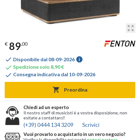
zoom_out_map
89
€
,00

info
Disponibile dal 08-09-2026

Spedizione solo 8,90 €

Consegna indicativa dal 10-09-2026

Preordina
Chiedi ad un esperto
Il nostro staff di musicisti è a vostra disposizione, non
esitate a contattarci!
(+39) 0444 134 3209
Scrivici
Vuoi provarlo o acquistarlo in un vero negozio?
Verifica la disponibilita nei nostri
negozi partner
,