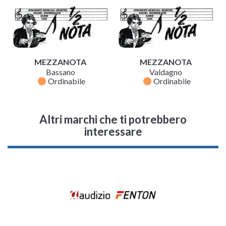
MEZZANOTA
MEZZANOTA
Bassano
Valdagno
fiber_manual_record
fiber_manual_record
Ordinabile
Ordinabile
Altri marchi che ti potrebbero
interessare