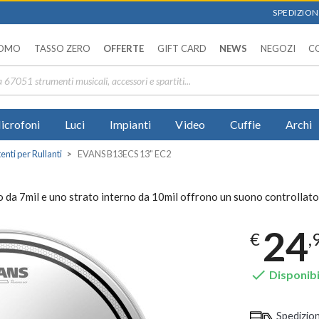
SPEDIZIONI
OMO
TASSO ZERO
OFFERTE
GIFT CARD
NEWS
NEGOZI
C
icrofoni
Luci
Impianti
Video
Cuffie
Archi
tenti per Rullanti
EVANS B13ECS 13" EC2
 da 7mil e uno strato interno da 10mil offrono un suono controllato 
24
€
,

Disponibi
Spedizio