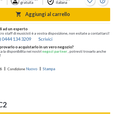
favorite_border
help_outline
gratuita
italiana
Aggiungi al carrello

i ad un esperto
tro staff di musicisti è a vostra disposizione, non esitate a contattarci!
) 0444 134 3209
Scrivici
provarlo o acquistarlo in un vero negozio?
ca la disponibilita nei nostri
negozi partner
, potresti trovarlo anche
!
6
Nuovo
Stampa
Condizione
C2