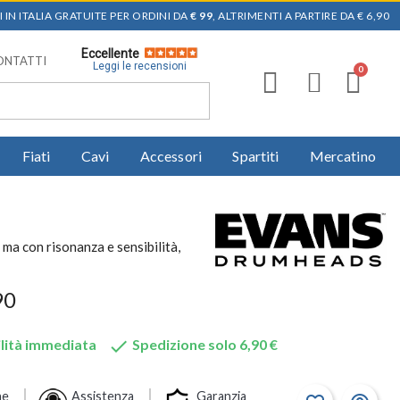
 IN ITALIA GRATUITE PER ORDINI DA
€ 99
, ALTRIMENTI A PARTIRE DA € 6,90
Eccellente
ONTATTI
Leggi le recensioni
Fiati
Cavi
Accessori
Spartiti
Mercatino
ma con risonanza e sensibilità,
90

lità immediata
Spedizione solo 6,90 €
ne
Assistenza
Garanzia