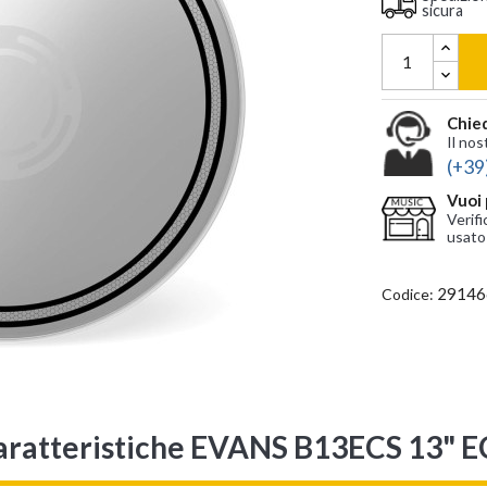
sicura
Chied
Il nos
(+39
Vuoi 
Verifi
usato
29146
Codice:
aratteristiche EVANS B13ECS 13" E