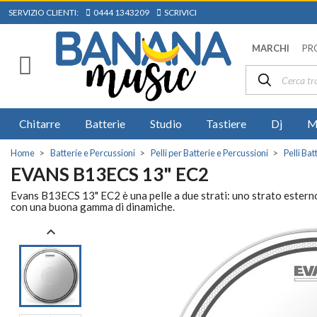
SERVIZIO CLIENTI:
0444 1343209
SCRIVICI
MARCHI
PR
Chitarre
Batterie
Studio
Tastiere
Dj
M
Home
Batterie e Percussioni
Pelli per Batterie e Percussioni
Pelli Bat
EVANS B13ECS 13" EC2
Evans B13ECS 13" EC2 è una pelle a due strati: uno strato esterno
con una buona gamma di dinamiche.
