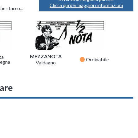
Clicca qui per maggiori informazioni
he stacco...
MEZZANOTA
ta
fiber_manual_record
Ordinabile
egna
Valdagno
sare