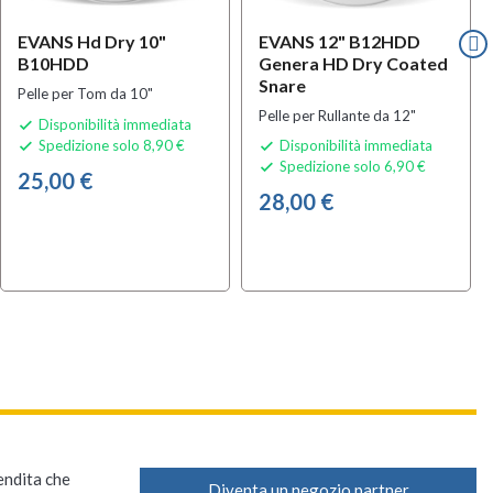
EVANS Hd Dry 10"
EVANS 12" B12HDD
B10HDD
Genera HD Dry Coated
Snare
Pelle per Tom da 10"
Pelle per Rullante da 12"
Disponibilità immediata

Spedizione solo 8,90 €
Disponibilità immediata


Spedizione solo 6,90 €

25,00 €
28,00 €
vendita che
Diventa un negozio partner