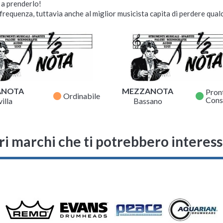
i a prenderlo!
requenza, tuttavia anche al miglior musicista capita di perdere qualc
ANOTA
MEZZANOTA
Pron
fiber_manual_record
fiber_manual_record
Ordinabile
Cons
illa
Bassano
ri marchi che ti potrebbero interes