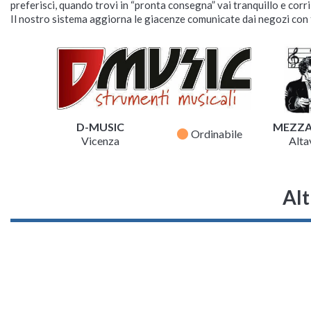
preferisci, quando trovi in “pronta consegna” vai tranquillo e corr
Il nostro sistema aggiorna le giacenze comunicate dai negozi con f
D-MUSIC
MEZZ
fiber_manual_record
Ordinabile
Vicenza
Altav
Alt