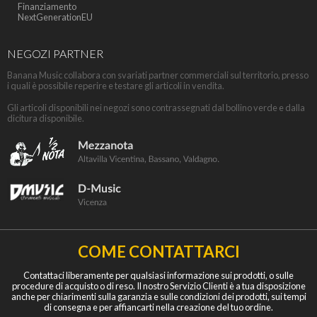
Finanziamento
NextGenerationEU
NEGOZI PARTNER
Banana Music collabora con svariati partner commerciali sul territorio, presso
i quali è possibile reperire e testare gli articoli in vendita.
Gli articoli disponibili nei negozi sono contrassegnati dal bollino verde e dalla
dicitura disponibile.
COME CONTATTARCI
Contattaci liberamente per qualsiasi informazione sui prodotti, o sulle
procedure di acquisto o di reso. Il nostro Servizio Clienti è a tua disposizione
anche per chiarimenti sulla garanzia e sulle condizioni dei prodotti, sui tempi
di consegna e per affiancarti nella creazione del tuo ordine.