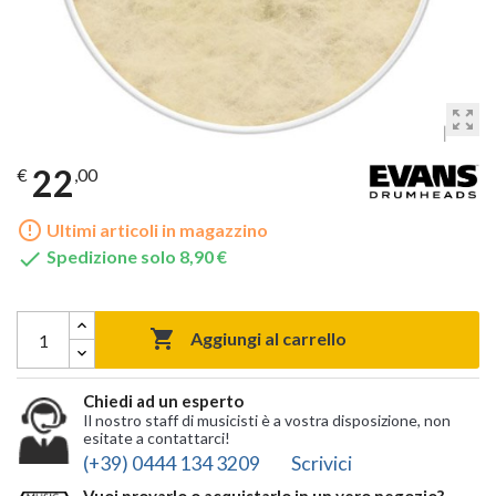
zoom_out_map
22
€
,00
error_outline
Ultimi articoli in magazzino

Spedizione solo 8,90 €

Aggiungi al carrello
Chiedi ad un esperto
Il nostro staff di musicisti è a vostra disposizione, non
esitate a contattarci!
(+39) 0444 134 3209
Scrivici
Vuoi provarlo o acquistarlo in un vero negozio?