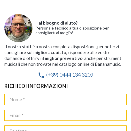
Hai bisogno di aiuto?
Personale tecnico a tua disposizione per
consigliarti al meglio!
Il nostro staff è a vostra completa disposizione, per potervi
consigliare sul
miglior acquisto
, rispondere alle vostre
domande o offrirvi il
miglior preventivo
, anche per strumenti
musicali che non trovate nel catalogo online di Bananamusic.
(+39) 0444 134 3209
phone
RICHIEDI INFORMAZIONI