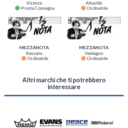
Vicenza
Altavilla
fiber_manual_record
fiber_manual_record
Pronta Consegna
Ordinabile
MEZZANOTA
MEZZANOTA
Bassano
Valdagno
fiber_manual_record
fiber_manual_record
Ordinabile
Ordinabile
Altri marchi che ti potrebbero
interessare