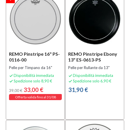
Classic Fit
(11)
MOSTRA
TUTTI
Solo
prodotti
In
REMO Pinstripe 16" PS-
REMO Pinstripe Ebony
offerta
0116-00
13" ES-0613-PS
Si
Pelle per Timpano da 16"
Pelle per Rullante da 13"
(72)
Disponibilità immediata
Disponibilità immediata


Spedizione solo 8,90 €
Spedizione solo 6,90 €


Solo
33,00 €
31,90 €
39,00 €
prodotti
disponibili
Offerta valida fino al 31/08
Si
(263)