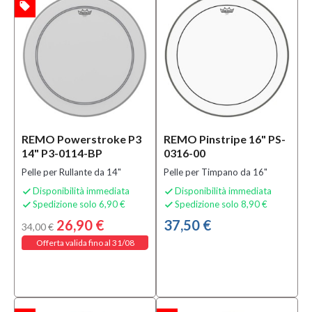
local_offer
TA
REMO Powerstroke P3
REMO Pinstripe 16" PS-
14" P3-0114-BP
0316-00
Pelle per Rullante da 14"
Pelle per Timpano da 16"
Disponibilità immediata
Disponibilità immediata


Spedizione solo 6,90 €
Spedizione solo 8,90 €


26,90 €
37,50 €
34,00 €
Offerta valida fino al 31/08