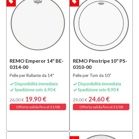
local_offer
local_offer
TA
OFFERTA
REMO Emperor 14" BE-
REMO Pinstripe 10" PS-
0314-00
0310-00
Pelle per Rullante da 14"
Pelle per Tom da 10"
Disponibilità immediata
Disponibilità immediata


Spedizione solo 6,90 €
Spedizione solo 8,90 €


19,90 €
24,60 €
26,00 €
29,00 €
Offerta valida fino al 31/08
Offerta valida fino al 31/08