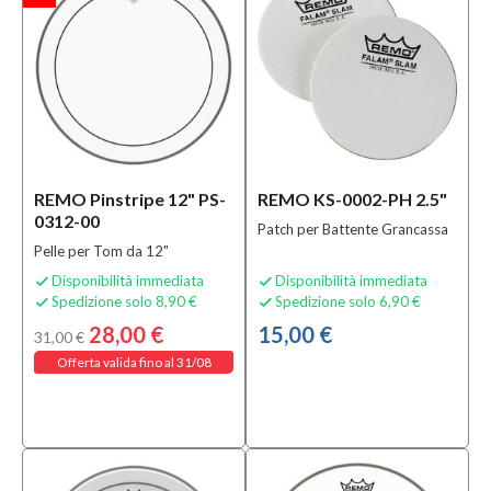
(1)
MOSTRA
TUTTI
Sottocategoria
Altri
Accessori
per
REMO Pinstripe 12" PS-
REMO KS-0002-PH 2.5"
Batterie
0312-00
Patch per Battente Grancassa
(9)
Pelle per Tom da 12"
Borse e
Disponibilità immediata
Disponibilità immediata


Custodie
Spedizione solo 8,90 €
Spedizione solo 6,90 €


per
28,00 €
15,00 €
Percussioni
31,00 €
(1)
Offerta valida fino al 31/08
Cajon ed
Accessori
(1)
MOSTRA
TUTTI