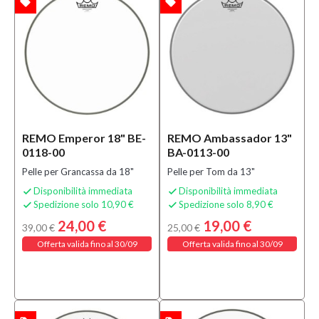
local_offer
local_offer
TA
OFFERTA
REMO Emperor 18" BE-
REMO Ambassador 13"
0118-00
BA-0113-00
Pelle per Grancassa da 18"
Pelle per Tom da 13"
Disponibilità immediata
Disponibilità immediata


Spedizione solo 10,90 €
Spedizione solo 8,90 €


24,00 €
19,00 €
39,00 €
25,00 €
Offerta valida fino al 30/09
Offerta valida fino al 30/09