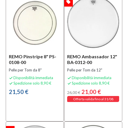
local_offer
OFFERTA
REMO Pinstripe 8" PS-
REMO Ambassador 12"
0108-00
BA-0312-00
Pelle per Tom da 8"
Pelle per Tom da 12"
Disponibilità immediata
Disponibilità immediata


Spedizione solo 8,90 €
Spedizione solo 8,90 €


21,50 €
21,00 €
26,00 €
Offerta valida fino al 31/08