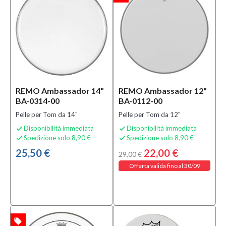
Mezzanota
| Valdagno
(39)
Categoria
Accessori
per
REMO Ambassador 14"
Batterie e
REMO Ambassador 12"
BA-0314-00
Percussioni
BA-0112-00
(43)
Pelle per Tom da 14"
Pelle per Tom da 12"
Bacchette
Disponibilità immediata
Disponibilità immediata


per
Spedizione solo 8,90 €
Spedizione solo 8,90 €


Batterie e
25,50 €
22,00 €
Percussioni
29,00 €
(1)
Offerta valida fino al 30/09
Borse e
Custodie
per
Batterie e
Percussioni
local_offer
TA