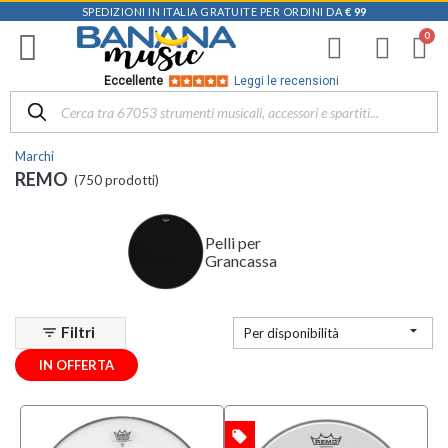
SPEDIZIONI IN ITALIA GRATUITE PER ORDINI DA
€ 99
Filtra
i
risultati
×
Eccellente
Leggi le recensioni
Disponibile
in
Marchi
Negozio
REMO
(750 prodotti)
D-
Music |
Vicenza
Pelli per
(96)
Grancassa
Mezzanota
| Altavilla
Vicentina

Filtri
filter_list
Per disponibilità
(169)
IN OFFERTA
Mezzanota
| Bassano
del Grappa
(94)
local_offer
OFFERTA