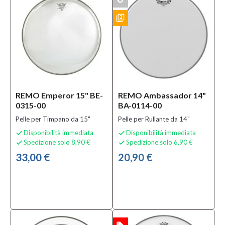
filter_3
BUNDLES
REMO Emperor 15" BE-
REMO Ambassador 14"
0315-00
BA-0114-00
Pelle per Timpano da 15"
Pelle per Rullante da 14"
Disponibilità immediata
Disponibilità immediata


Spedizione solo 8,90 €
Spedizione solo 6,90 €


33,00 €
20,90 €