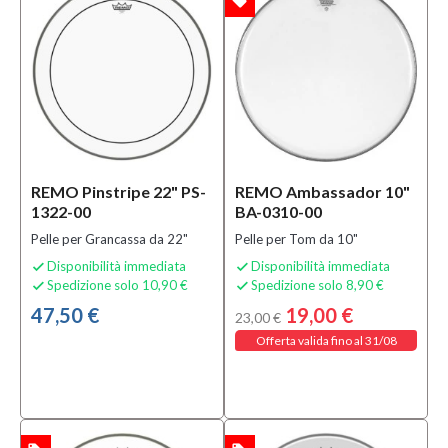
local_offer
OFFERTA
REMO Pinstripe 22" PS-
REMO Ambassador 10"
1322-00
BA-0310-00
Pelle per Grancassa da 22"
Pelle per Tom da 10"
Disponibilità immediata
Disponibilità immediata


Spedizione solo 10,90 €
Spedizione solo 8,90 €


47,50 €
19,00 €
23,00 €
Offerta valida fino al 31/08