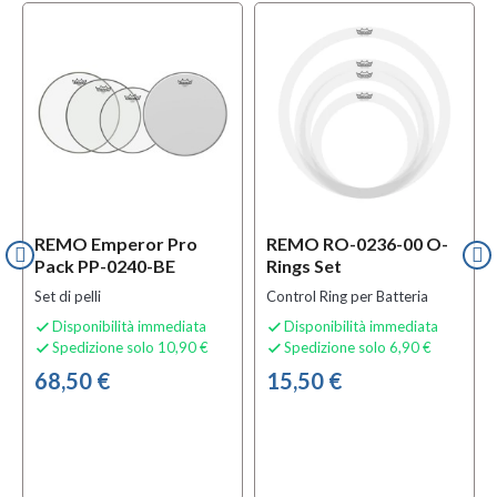
l
OFFERTA
REMO Emperor Pro
REMO RO-0236-00 O-
Pack PP-0240-BE
Rings Set
Set di pelli
Control Ring per Batteria
Disponibilità immediata
Disponibilità immediata


Spedizione solo 10,90 €
Spedizione solo 6,90 €


68,50 €
15,50 €