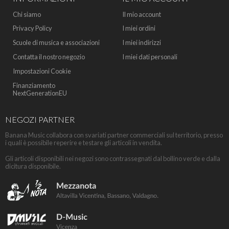
Chi siamo
Il mio account
Privacy Policy
I miei ordini
Scuole di musica e associazioni
I miei indirizzi
Contatta il nostro negozio
I miei dati personali
Impostazioni Cookie
Finanziamento
NextGenerationEU
NEGOZI PARTNER
Banana Music collabora con svariati partner commerciali sul territorio, presso
i quali è possibile reperire e testare gli articoli in vendita.
Gli articoli disponibili nei negozi sono contrassegnati dal bollino verde e dalla
dicitura disponibile.