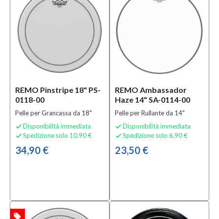
Condizione
Nuovo
(750)
Prezzo
REMO Pinstripe 18" PS-
REMO Ambassador
0,00 €
0118-00
Haze 14" SA-0114-00
-
Pelle per Grancassa da 18"
Pelle per Rullante da 14"
690,00 €
Disponibilità immediata
Disponibilità immediata


Spedizione solo 10,90 €
Spedizione solo 6,90 €


Serie
34,90 €
23,50 €
Ambassador
(50)
Ambassador
Black Suede
(5)
Ambassador
local_offer
TA