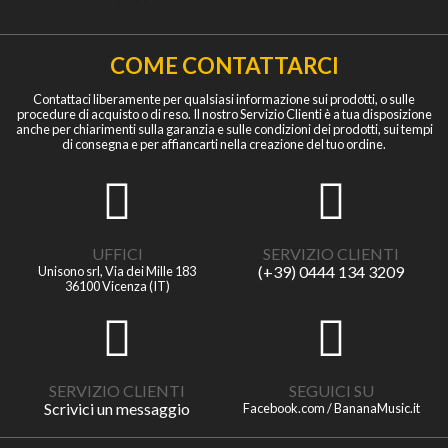
COME CONTATTARCI
Contattaci liberamente per qualsiasi informazione sui prodotti, o sulle
procedure di acquisto o di reso. Il nostro Servizio Clienti è a tua disposizione
anche per chiarimenti sulla garanzia e sulle condizioni dei prodotti, sui tempi
di consegna e per affiancarti nella creazione del tuo ordine.
UFFICI
SERVIZIO CLIENTI
(+39) 0444 134 3209
Unisono srl, Via dei Mille 183
36100 Vicenza (IT)
SERVIZIO CLIENTI
SEGUICI SU
Scrivici un messaggio
Facebook.com / BananaMusic.it