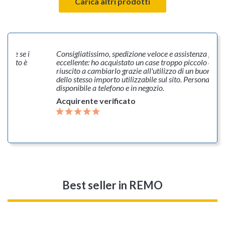
Carica altri prodotti
anche se i
Consigliatissimo, spedizione veloce e assistenza post
i, tutto è
eccellente: ho acquistato un case troppo piccolo e so
ò ad
riuscito a cambiarlo grazie all'utilizzo di un buono d'
dello stesso importo utilizzabile sul sito. Personale co
disponibile a telefono e in negozio.
Acquirente verificato
Best seller
in REMO