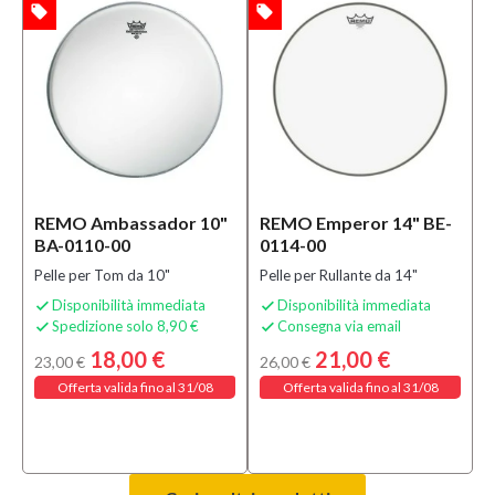
local_offer
local_offer
TA
OFFERTA
REMO Ambassador 10"
REMO Emperor 14" BE-
BA-0110-00
0114-00
Pelle per Tom da 10"
Pelle per Rullante da 14"
Disponibilità immediata
Disponibilità immediata


Spedizione solo 8,90 €
Consegna via email


18,00 €
21,00 €
23,00 €
26,00 €
Offerta valida fino al 31/08
Offerta valida fino al 31/08