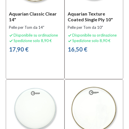
Prezzo
Aquarian Classic Clear
Aquarian Texture
14"
Coated Single Ply 10"
0,00 €
Pelle per Tom da 14"
Pelle per Tom da 10"
-
345,00 €
Disponibile su ordinazione
Disponibile su ordinazione


Spedizione solo 8,90 €
Spedizione solo 8,90 €


17,90 €
16,50 €
Serie
American
Vintage
Series
(6)
American
Vintage
Snare
Side
(1)
Classic
Clear
(13)
MOSTRA