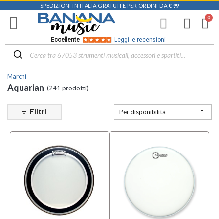
SPEDIZIONI IN ITALIA GRATUITE PER ORDINI DA
€ 99
Filtra
i
risultati
×
Eccellente
Leggi le recensioni
Disponibile
in
Marchi
Negozio
Aquarian
(241 prodotti)
D-
Music |

Filtri
filter_list
Per disponibilità
Vicenza
(7)
Mezzanota
| Altavilla
Vicentina
(2)
Mezzanota
| Valdagno
(1)