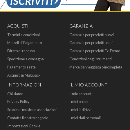
ACQUISTI
GARANZIA
Termini e condizioni
Garanzia per prodotti nuovi
Metodi di Pagamento
Garanzia per prodotti usati
Diritto di recesso
Garanzia per prodotti Ex-Demo
Spedizione e consegna
Condizioni degli strumenti
Pagamento a rate
Merce danneggiata o incompleta
Acquisti in Multipack
INFORMAZIONI
IL MIO ACCOUNT
Chi siamo
Il mio account
Privacy Policy
I miei ordini
Scuole di musica e associazioni
I miei indirizzi
Contatta il nostro negozio
I miei dati personali
Impostazioni Cookie