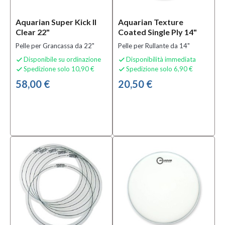
Categoria
Aquarian Super Kick II
Aquarian Texture
Accessori
Clear 22"
Coated Single Ply 14"
per
Pelle per Grancassa da 22"
Pelle per Rullante da 14"
Batterie e
Percussioni
Disponibile su ordinazione
Disponibilità immediata


(12)
Spedizione solo 10,90 €
Spedizione solo 6,90 €


Bacchette
58,00 €
20,50 €
per
Batterie e
Percussioni
(2)
Batteria
usato
(5)
MOSTRA
TUTTI
Sottocategoria
Accessori