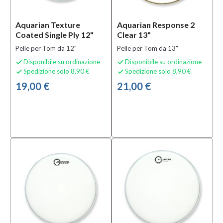
TUTTI
Aquarian Texture
Aquarian Response 2
Solo
Coated Single Ply 12"
Clear 13"
prodotti
disponibili
Pelle per Tom da 12"
Pelle per Tom da 13"
Si
Disponibile su ordinazione
Disponibile su ordinazione


(84)
Spedizione solo 8,90 €
Spedizione solo 8,90 €


19,00 €
21,00 €