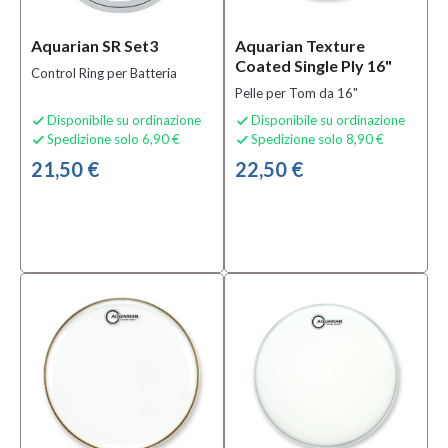
per
batteria
Aquarian SR Set3
Aquarian Texture
usati
(5)
Coated Single Ply 16"
Control Ring per Batteria
Altri
Pelle per Tom da 16"
Accessori
per
Disponibile su ordinazione
Disponibile su ordinazione


Batterie
Spedizione solo 6,90 €
Spedizione solo 8,90 €


(4)
21,50 €
22,50 €
Bacchette
5B
(2)
MOSTRA
TUTTI
Condizione
Nuovo
(236)
Ex-
demo
(5)