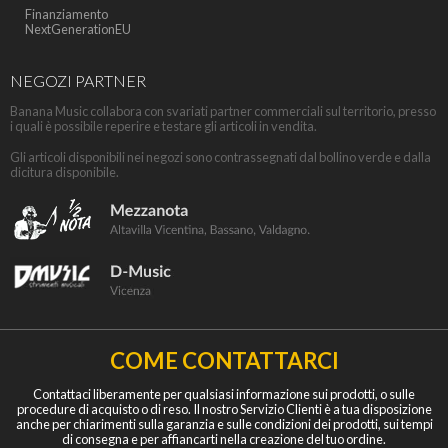
Finanziamento
NextGenerationEU
NEGOZI PARTNER
Banana Music collabora con svariati partner commerciali sul territorio, presso
i quali è possibile reperire e testare gli articoli in vendita.
Gli articoli disponibili nei negozi sono contrassegnati dal bollino verde e dalla
dicitura disponibile.
COME CONTATTARCI
Contattaci liberamente per qualsiasi informazione sui prodotti, o sulle
procedure di acquisto o di reso. Il nostro Servizio Clienti è a tua disposizione
anche per chiarimenti sulla garanzia e sulle condizioni dei prodotti, sui tempi
di consegna e per affiancarti nella creazione del tuo ordine.