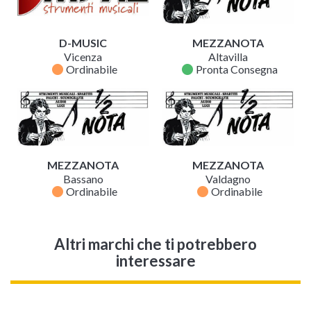
D-MUSIC
MEZZANOTA
Vicenza
Altavilla
fiber_manual_record
fiber_manual_record
Ordinabile
Pronta Consegna
MEZZANOTA
MEZZANOTA
Bassano
Valdagno
fiber_manual_record
fiber_manual_record
Ordinabile
Ordinabile
Altri marchi che ti potrebbero
interessare