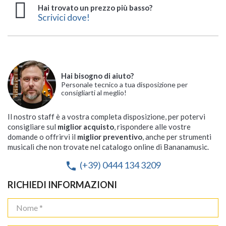
Hai trovato un prezzo più basso?
Scrivici dove!
Hai bisogno di aiuto?
Personale tecnico a tua disposizione per
consigliarti al meglio!
Il nostro staff è a vostra completa disposizione, per potervi
consigliare sul
miglior acquisto
, rispondere alle vostre
domande o offrirvi il
miglior preventivo
, anche per strumenti
musicali che non trovate nel catalogo online di Bananamusic.
(+39) 0444 134 3209
phone
RICHIEDI INFORMAZIONI