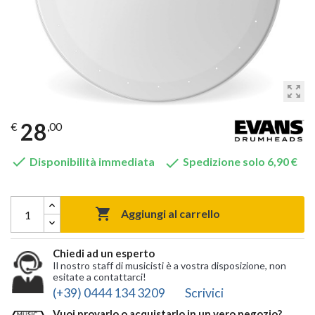
zoom_out_map
28
€
,00


Disponibilità immediata
Spedizione solo 6,90 €

Aggiungi al carrello
Chiedi ad un esperto
Il nostro staff di musicisti è a vostra disposizione, non
esitate a contattarci!
(+39) 0444 134 3209
Scrivici
Vuoi provarlo o acquistarlo in un vero negozio?