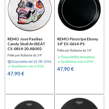
Materiale
Coated
(1)
Serie
Concert
REMO José Pasillas
REMO Pinstripe Ebony
5
(1)
Candy Skull ArtBEAT
14" ES-0614-PS
Hi-
CS-0814-20-AB002
Impact
Pelle per Rullante da 14"
Series
Pelle per Rullante da 14"
Disponibilità immediata

(1)
Disponibile dal 26-08-2026
Spedizione solo 6,90 €
schedule

Hi-
Spedizione solo 6,90 €

47,90 €
Velocity
47,90 €
(4)
MOSTRA
TUTTI
Strumento
Batteria