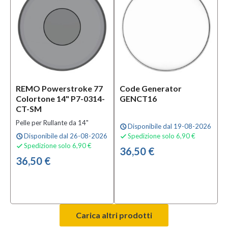
REMO Powerstroke 77
Code Generator
Colortone 14" P7-0314-
GENCT16
CT-SM
Pelle per Rullante da 14"
Disponibile dal 19-08-2026
schedule
Disponibile dal 26-08-2026
Spedizione solo 6,90 €
schedule

Spedizione solo 6,90 €

36,50 €
36,50 €
Carica altri prodotti