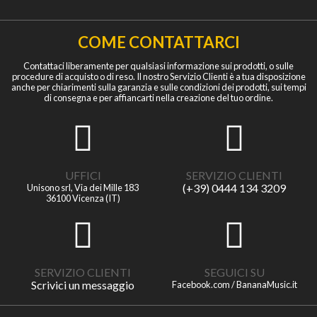
COME CONTATTARCI
Contattaci liberamente per qualsiasi informazione sui prodotti, o sulle
procedure di acquisto o di reso. Il nostro Servizio Clienti è a tua disposizione
anche per chiarimenti sulla garanzia e sulle condizioni dei prodotti, sui tempi
di consegna e per affiancarti nella creazione del tuo ordine.
UFFICI
SERVIZIO CLIENTI
(+39) 0444 134 3209
Unisono srl, Via dei Mille 183
36100 Vicenza (IT)
SERVIZIO CLIENTI
SEGUICI SU
Scrivici un messaggio
Facebook.com / BananaMusic.it