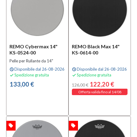
Mezzanota
| Valdagno
(10)
Marchio
Aquarian
REMO Cybermax 14"
REMO Black Max 14"
(12)
KS-0524-00
KS-0614-00
Code
Pelle per Rullante da 14"
(25)
Disponibile dal 26-08-2026
Disponibile dal 26-08-2026
schedule
schedule
EVANS
Spedizione gratuita
Spedizione gratuita


(29)
133,00 €
122,20 €
126,00 €
MOSTRA
Offerta valida fino al 14/08
TUTTI
Tipologia
Pelle
Mesh
local_offer
local_offer
TA
OFFERTA
da
10"