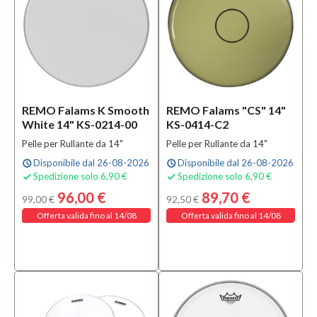
0,00 €
-
345,00 €
Colore
REMO Falams K Smooth
REMO Falams "CS" 14"
Arancione
White 14" KS-0214-00
KS-0414-C2
(1)
Pelle per Rullante da 14"
Pelle per Rullante da 14"
Bianco
Disponibile dal 26-08-2026
Disponibile dal 26-08-2026
schedule
(70)
schedule
Spedizione solo 6,90 €
Spedizione solo 6,90 €


Blu
96,00 €
89,70 €
(3)
99,00 €
92,50 €
Offerta valida fino al 14/08
Offerta valida fino al 14/08
MOSTRA
TUTTI
Diametro
8"
(2)