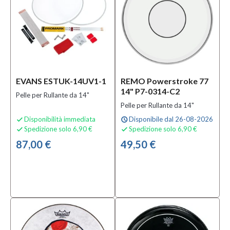
008.5
(1)
10"
(10)
MOSTRA
TUTTI
EVANS ESTUK-14UV1-1
REMO Powerstroke 77
14" P7-0314-C2
Finitura
Pelle per Rullante da 14"
Pelle per Rullante da 14"
Clear
(1)
Disponibilità immediata
Disponibile dal 26-08-2026

schedule
Spedizione solo 6,90 €
Spedizione solo 6,90 €


Coated
87,00 €
49,50 €
(Rivestita)
(24)
Cromata
(1)
MOSTRA
TUTTI