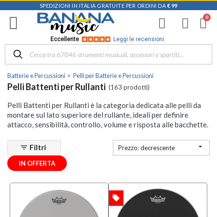
SPEDIZIONI IN ITALIA GRATUITE PER ORDINI DA
€ 99
Filtra
i
risultati
×
Eccellente
Leggi le recensioni
Disponibile
in
Batterie e Percussioni
Pelli per Batterie e Percussioni
Negozio
Pelli Battenti per Rullanti
(163 prodotti)
D-
Pelli Battenti per Rullanti è la categoria dedicata alle pelli da
Music |
montare sul lato superiore del rullante, ideali per definire
Vicenza
attacco, sensibilità, controllo, volume e risposta alle bacchette.
(18)
Mezzanota

Filtri
filter_list
| Altavilla
Prezzo: decrescente
Vicentina
IN OFFERTA
(33)
Mezzanota
| Bassano
local_offer
OFFERTA
del Grappa
(29)