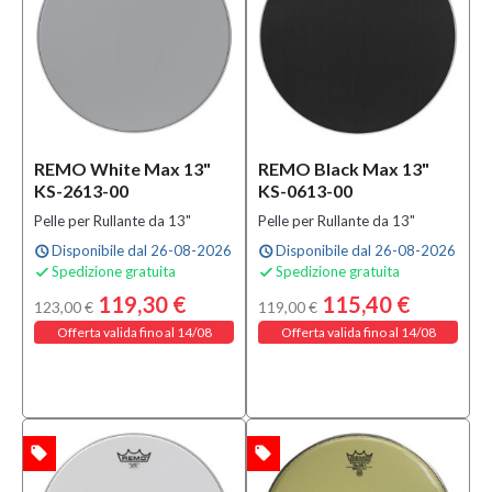
(4)
Pelle
Mesh
da
12"
(3)
Pelle
REMO White Max 13"
REMO Black Max 13"
Mesh
KS-2613-00
KS-0613-00
da
Pelle per Rullante da 13"
Pelle per Rullante da 13"
13"
Disponibile dal 26-08-2026
Disponibile dal 26-08-2026
(3)
schedule
schedule
Spedizione gratuita
Spedizione gratuita


MOSTRA
119,30 €
115,40 €
123,00 €
119,00 €
TUTTI
Offerta valida fino al 14/08
Offerta valida fino al 14/08
Condizione
Nuovo
(163)
local_offer
local_offer
TA
OFFERTA
Prezzo