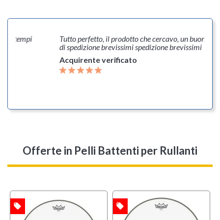
 in tempi
Tutto perfetto, il prodotto che cercavo, un buon prez
di spedizione brevissimi spedizione brevissimi
Acquirente verificato
Offerte
in Pelli Battenti per Rullanti
local_offer
local_offer
l
TA
OFFERTA
OFFERTA