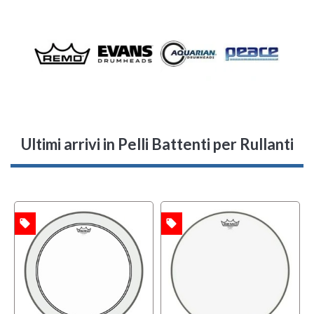
Ultimi arrivi
in Pelli Battenti per Rullanti
local_offer
local_offer
l
TA
OFFERTA
OFFERTA