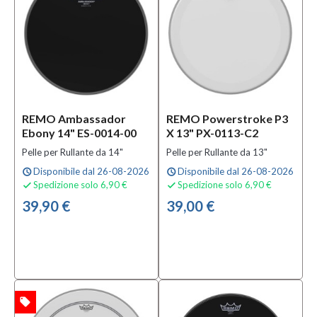
REMO Ambassador
REMO Powerstroke P3
Ebony 14" ES-0014-00
X 13" PX-0113-C2
Pelle per Rullante da 14"
Pelle per Rullante da 13"
Disponibile dal 26-08-2026
Disponibile dal 26-08-2026
schedule
schedule
Spedizione solo 6,90 €
Spedizione solo 6,90 €


39,90 €
39,00 €
local_offer
TA