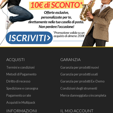
ACQUISTI
GARANZIA
Termini e condizioni
Garanzia per prodotti nuovi
Metodi di Pagamento
Garanzia per prodotti usati
Diritto di recesso
Garanzia per prodotti Ex-Demo
Spedizione e consegna
Condizioni degli strumenti
Pagamento a rate
Merce danneggiata o incompleta
Acquisti in Multipack
INFORMAZIONI
IL MIO ACCOUNT