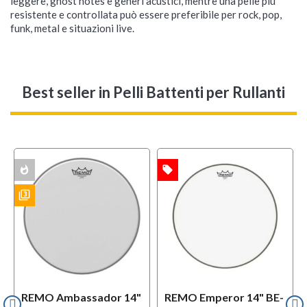
leggere, ghost notes e generi acustici, mentre una pelle più
resistente e controllata può essere preferibile per rock, pop,
funk, metal e situazioni live.
Best seller
in Pelli Battenti per Rullanti
whatshot
local_offer
OFFERTA
ACK
filter_3
ES
REMO Ambassador 14"
REMO Emperor 14" BE-