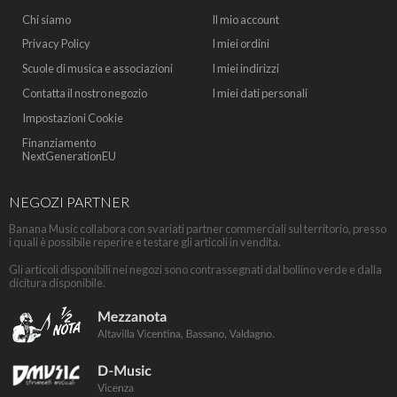
Chi siamo
Il mio account
Privacy Policy
I miei ordini
Scuole di musica e associazioni
I miei indirizzi
Contatta il nostro negozio
I miei dati personali
Impostazioni Cookie
Finanziamento
NextGenerationEU
NEGOZI PARTNER
Banana Music collabora con svariati partner commerciali sul territorio, presso
i quali è possibile reperire e testare gli articoli in vendita.
Gli articoli disponibili nei negozi sono contrassegnati dal bollino verde e dalla
dicitura disponibile.