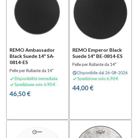
Acustica
(13)
Solo
prodotti
In
offerta
REMO Ambassador
REMO Emperor Black
Black Suede 14" SA-
Suede 14" BE-0814-ES
Si
0814-ES
(18)
Pelle per Rullante da 14"
Pelle per Rullante da 14"
Disponibile dal 26-08-2026
schedule
Disponibilità immediata
Spedizione solo 6,90 €


Solo
Spedizione solo 6,90 €

prodotti
44,00 €
disponibili
46,50 €
Si
(63)