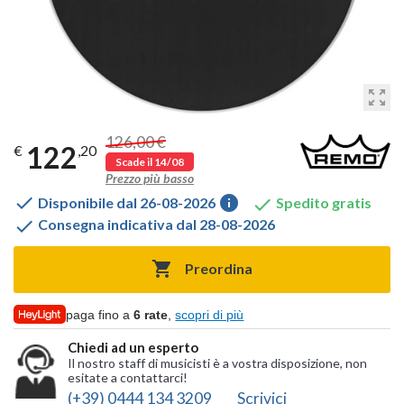
zoom_out_map
126,00 €
122
€
,20
Scade il 14/08
Prezzo più basso

info

Disponibile dal 26-08-2026
Spedito gratis

Consegna indicativa dal 28-08-2026

Preordina
paga fino a
6 rate
,
scopri di più
Chiedi ad un esperto
Il nostro staff di musicisti è a vostra disposizione, non
esitate a contattarci!
(+39) 0444 134 3209
Scrivici