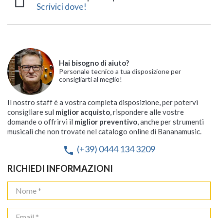
Scrivici dove!
Hai bisogno di aiuto?
Personale tecnico a tua disposizione per
consigliarti al meglio!
Il nostro staff è a vostra completa disposizione, per potervi
consigliare sul
miglior acquisto
, rispondere alle vostre
domande o offrirvi il
miglior preventivo
, anche per strumenti
musicali che non trovate nel catalogo online di Bananamusic.
(+39) 0444 134 3209
phone
RICHIEDI INFORMAZIONI