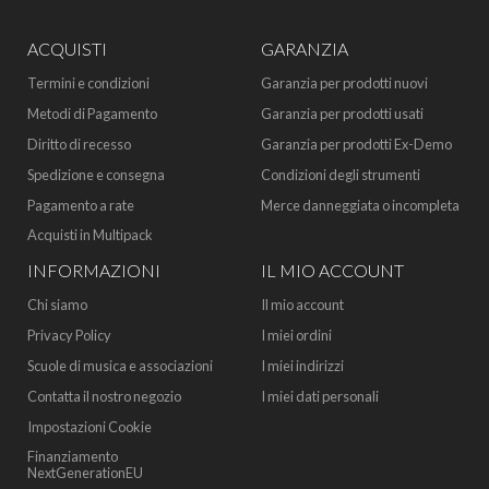
ACQUISTI
GARANZIA
Termini e condizioni
Garanzia per prodotti nuovi
Metodi di Pagamento
Garanzia per prodotti usati
Diritto di recesso
Garanzia per prodotti Ex-Demo
Spedizione e consegna
Condizioni degli strumenti
Pagamento a rate
Merce danneggiata o incompleta
Acquisti in Multipack
INFORMAZIONI
IL MIO ACCOUNT
Chi siamo
Il mio account
Privacy Policy
I miei ordini
Scuole di musica e associazioni
I miei indirizzi
Contatta il nostro negozio
I miei dati personali
Impostazioni Cookie
Finanziamento
NextGenerationEU