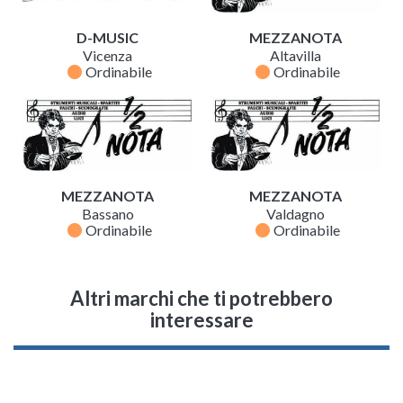
D-MUSIC
MEZZANOTA
Vicenza
Altavilla
fiber_manual_record
fiber_manual_record
Ordinabile
Ordinabile
MEZZANOTA
MEZZANOTA
Bassano
Valdagno
fiber_manual_record
fiber_manual_record
Ordinabile
Ordinabile
Altri marchi che ti potrebbero
interessare