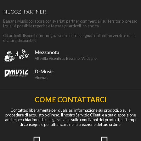
NEGOZI PARTNER
Banana Music collabora con svariati partner commerciali sul territorio, presso
i quali è possibile reperire e testare gli articoli in vendita.
Gli articoli disponibili nei negozi sono contrassegnati dal bollino verde e dalla
dicitura disponibile.
COME CONTATTARCI
Contattaci liberamente per qualsiasi informazione sui prodotti, o sulle
procedure di acquisto o di reso. Il nostro Servizio Clienti è a tua disposizione
anche per chiarimenti sulla garanzia e sulle condizioni dei prodotti, sui tempi
di consegna e per affiancarti nella creazione del tuo ordine.