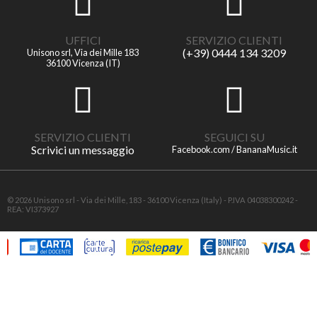
UFFICI
SERVIZIO CLIENTI
(+39) 0444 134 3209
Unisono srl, Via dei Mille 183
36100 Vicenza (IT)
SERVIZIO CLIENTI
SEGUICI SU
Scrivici un messaggio
Facebook.com / BananaMusic.it
© 2026 Unisono srl - Via dei Mille, 183 - 36100 Vicenza (Italy) - P.IVA 04038300242 -
REA: VI373927