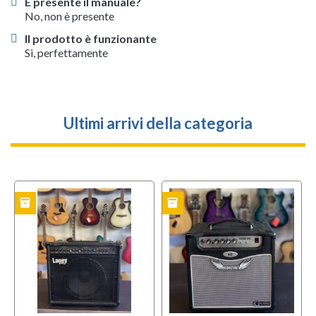
È presente il manuale?
No, non è presente
Il prodotto è funzionante
Si, perfettamente
Ultimi arrivi della categoria
inventory
inventory
i
TO
USATO
USATO