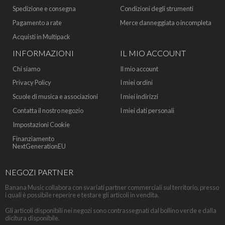
Spedizione e consegna
Condizioni degli strumenti
Pagamento a rate
Merce danneggiata o incompleta
Acquisti in Multipack
INFORMAZIONI
IL MIO ACCOUNT
Chi siamo
Il mio account
Privacy Policy
I miei ordini
Scuole di musica e associazioni
I miei indirizzi
Contatta il nostro negozio
I miei dati personali
Impostazioni Cookie
Finanziamento
NextGenerationEU
NEGOZI PARTNER
Banana Music collabora con svariati partner commerciali sul territorio, presso
i quali è possibile reperire e testare gli articoli in vendita.
Gli articoli disponibili nei negozi sono contrassegnati dal bollino verde e dalla
dicitura disponibile.