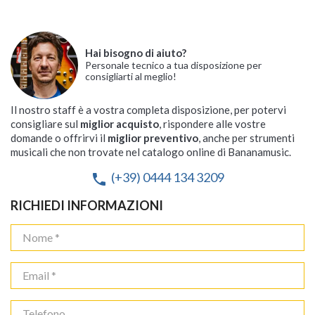
Hai bisogno di aiuto?
Personale tecnico a tua disposizione per
consigliarti al meglio!
Il nostro staff è a vostra completa disposizione, per potervi
consigliare sul
miglior acquisto
, rispondere alle vostre
domande o offrirvi il
miglior preventivo
, anche per strumenti
musicali che non trovate nel catalogo online di Bananamusic.
(+39) 0444 134 3209
phone
RICHIEDI INFORMAZIONI