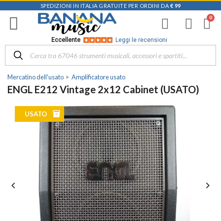
SPEDIZIONI IN ITALIA GRATUITE PER ORDINI DA
€ 99
Eccellente
Leggi le recensioni
Mercatino dell'usato
Amplificatore usato
ENGL E212 Vintage 2x12 Cabinet (USATO)
inventory
USATO

