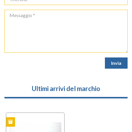
Ultimi arrivi del marchio
inventory
TO