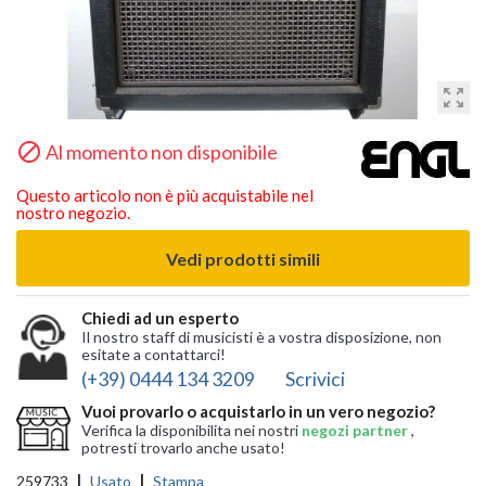
zoom_out_map

Al momento non disponibile
Questo articolo non è più acquistabile nel
nostro negozio.
Vedi prodotti simili
Chiedi ad un esperto
Il nostro staff di musicisti è a vostra disposizione, non
esitate a contattarci!
(+39) 0444 134 3209
Scrivici
Vuoi provarlo o acquistarlo in un vero negozio?
Verifica la disponibilita nei nostri
negozi partner
,
potresti trovarlo anche usato!
259733
Usato
Stampa