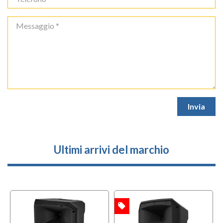
Ultimi arrivi del marchio
local_offer
l
OFFERTA
OFFERTA