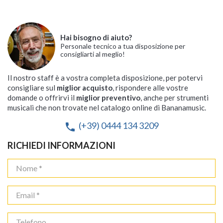
Hai bisogno di aiuto?
Personale tecnico a tua disposizione per
consigliarti al meglio!
Il nostro staff è a vostra completa disposizione, per potervi
consigliare sul
miglior acquisto
, rispondere alle vostre
domande o offrirvi il
miglior preventivo
, anche per strumenti
musicali che non trovate nel catalogo online di Bananamusic.
(+39) 0444 134 3209
phone
RICHIEDI INFORMAZIONI