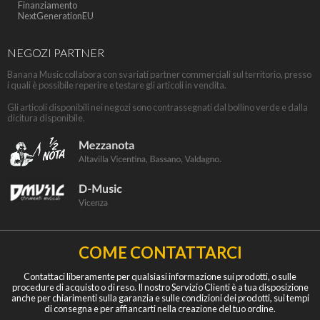
Finanziamento
NextGenerationEU
NEGOZI PARTNER
Banana Music collabora con svariati partner commerciali sul territorio, presso
i quali è possibile reperire e testare gli articoli in vendita.
Gli articoli disponibili nei negozi sono contrassegnati dal bollino verde e dalla
dicitura disponibile.
COME CONTATTARCI
Contattaci liberamente per qualsiasi informazione sui prodotti, o sulle
procedure di acquisto o di reso. Il nostro Servizio Clienti è a tua disposizione
anche per chiarimenti sulla garanzia e sulle condizioni dei prodotti, sui tempi
di consegna e per affiancarti nella creazione del tuo ordine.