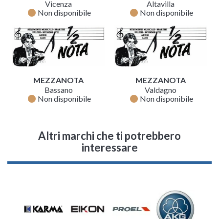
Vicenza
Altavilla
fiber_manual_record
fiber_manual_record
Non disponibile
Non disponibile
MEZZANOTA
MEZZANOTA
Bassano
Valdagno
fiber_manual_record
fiber_manual_record
Non disponibile
Non disponibile
Altri marchi che ti potrebbero
interessare