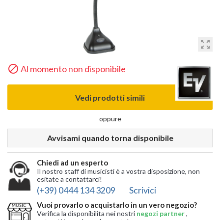
zoom_out_map

Al momento non disponibile
Vedi prodotti simili
oppure
Avvisami quando torna disponibile
Chiedi ad un esperto
Il nostro staff di musicisti è a vostra disposizione, non
esitate a contattarci!
(+39) 0444 134 3209
Scrivici
Vuoi provarlo o acquistarlo in un vero negozio?
Verifica la disponibilita nei nostri
negozi partner
,