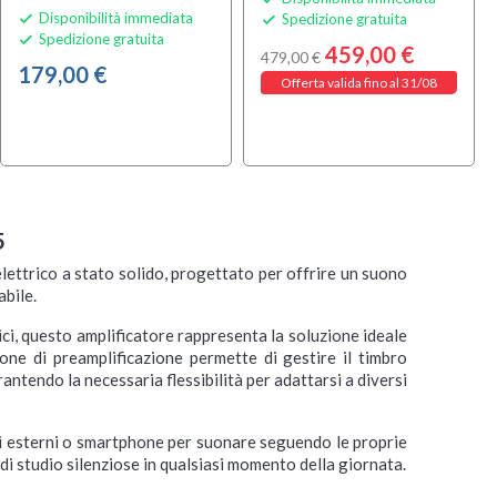
Disponibilità immediata
Spedizione gratuita


Spedizione gratuita

459,00 €
479,00 €
179,00 €
Offerta valida fino al 31/08
5
lettrico a stato solido, progettato per offrire un suono
abile.
i, questo amplificatore rappresenta la soluzione ideale
one di preamplificazione permette di gestire il timbro
rantendo la necessaria flessibilità per adattarsi a diversi
ri esterni o smartphone per suonare seguendo le proprie
 di studio silenziose in qualsiasi momento della giornata.