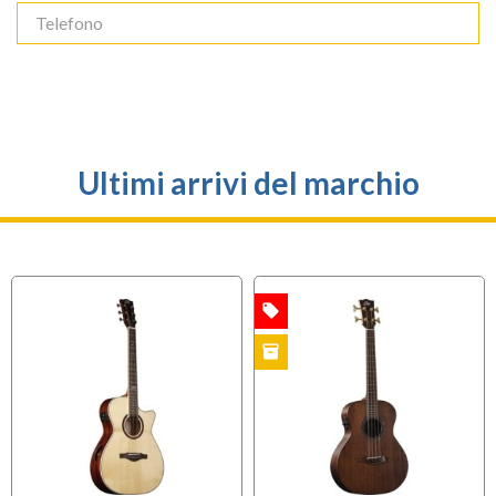
Ultimi arrivi del marchio
local_offer
OFFERTA
inventory
B-STOCK