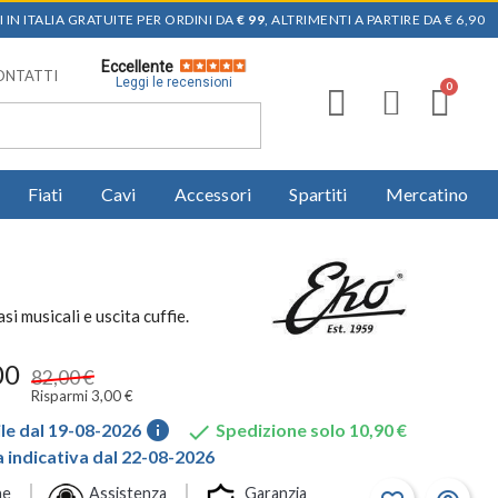
 IN ITALIA GRATUITE PER ORDINI DA
€ 99
, ALTRIMENTI A PARTIRE DA € 6,90
Eccellente
ONTATTI
Leggi le recensioni
Fiati
Cavi
Accessori
Spartiti
Mercatino
 musicali e uscita cuffie.
00
82,00 €
Risparmi 3,00 €
info

le dal 19-08-2026
Spedizione solo 10,90 €
indicativa dal 22-08-2026
ne
Assistenza
Garanzia