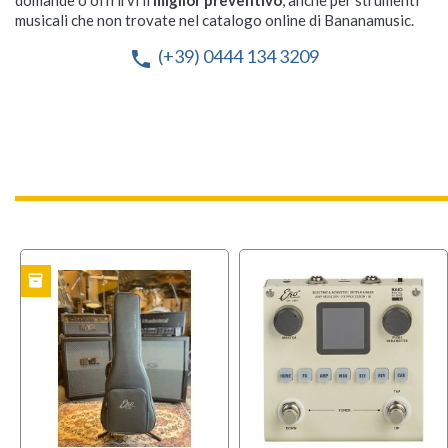
domande o offrirvi il
miglior preventivo
, anche per strumenti
musicali che non trovate nel catalogo online di Bananamusic.
(+39) 0444 134 3209
phone
inventory
TO