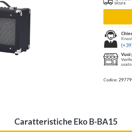
sicura
Chied
Il nos
(+39
Vuoi 
Verifi
usato
29779
Codice:
Caratteristiche Eko B-BA15