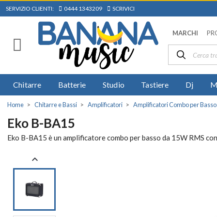
SERVIZIO CLIENTI:
0444 1343209
SCRIVICI
MARCHI
PR
Chitarre
Batterie
Studio
Tastiere
Dj
M
Home
Chitarre e Bassi
Amplificatori
Amplificatori Combo per Basso 
Eko B-BA15
Eko B-BA15 è un amplificatore combo per basso da 15W RMS con cono
