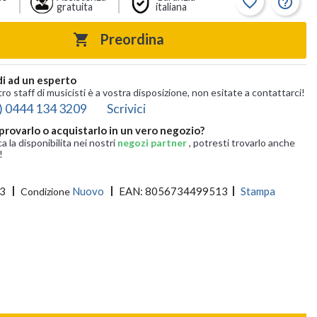
favorite_border
help_outline
gratuita
italiana
Preordina

i ad un esperto
tro staff di musicisti è a vostra disposizione, non esitate a contattarci!
) 0444 134 3209
Scrivici
provarlo o acquistarlo in un vero negozio?
ca la disponibilita nei nostri
negozi partner
, potresti trovarlo anche
!
3
Nuovo
EAN:
8056734499513
Stampa
Condizione