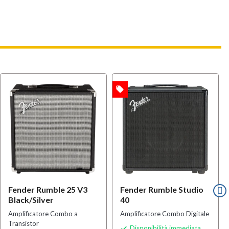
local_offer
OFFERTA
Fender Rumble 25 V3
Fender Rumble Studio
Black/Silver
40
Amplificatore Combo a
Amplificatore Combo Digitale
Transistor
Disponibilità immediata
