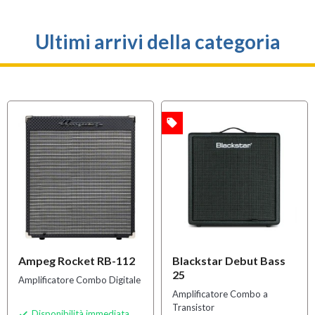
Ultimi arrivi della categoria
local_offer
OFFERTA
Ampeg Rocket RB-112
Blackstar Debut Bass
25
Amplificatore Combo Digitale
Amplificatore Combo a
Transistor
Disponibilità immediata
