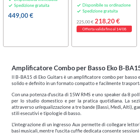
Disponibile su ordinazione
Spedizione gratuita


Spedizione gratuita

449,00 €
218,20 €
225,00 €
Offerta valida fino al 14/08
Amplificatore Combo per Basso Eko B-BA1
Il B-BA15 di Eko Guitars è un amplificatore combo per basso e
solido e definito in un formato compatto e facilmente trasport
Con una potenza d'uscita di 15W RMS e uno speaker da 8 pollic
per lo studio domestico e per la pratica quotidiana. La sezi
attraverso un'equalizzazione a tre bande (Bassi, Medi, Alti), ga
stili esecutivi e tipologie di basso.
L'integrazione di un ingresso Aux permette di collegare letto
basi musicali, mentre l'uscita cuffie dedicata consente sessioni