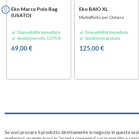
Eko Marco Polo Bag
Eko BAIO XL
(USATO)
Multieffetto per Chitarra
Disponibilità immediata
Disponibilità immediata


Spedizione solo 10,90 €
Spedizione gratuita


69,00 €
125,00 €
Se vuoi provare il prodotto direttamente in negozio in questa sezio
preferisci, quando trovi in “pronta consegna” vai tranquillo e corr