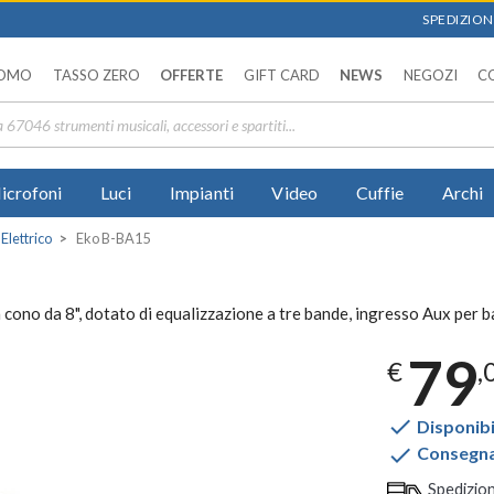
SPEDIZIONI
OMO
TASSO ZERO
OFFERTE
GIFT CARD
NEWS
NEGOZI
C
icrofoni
Luci
Impianti
Video
Cuffie
Archi
Elettrico
Eko B-BA15
 da 8", dotato di equalizzazione a tre bande, ingresso Aux per basi
79
€
,

Disponibi

Consegna 
Spedizio