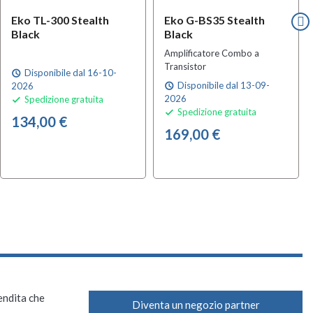
Eko TL-300 Stealth
Eko G-BS35 Stealth
Black
Black
Amplificatore Combo a
Transistor
Disponibile dal 16-10-
schedule
Disponibile dal 13-09-
2026
schedule
2026
Spedizione gratuita

Spedizione gratuita

134,00 €
169,00 €
vendita che
Diventa un negozio partner