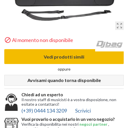
zoom_out_map

Al momento non disponibile
Vedi prodotti simili
oppure
Avvisami quando torna disponibile
Chiedi ad un esperto
Il nostro staff di musicisti è a vostra disposizione, non
esitate a contattarci!
(+39) 0444 134 3209
Scrivici
Vuoi provarlo o acquistarlo in un vero negozio?
Verifica la disponibilita nei nostri
negozi partner
,