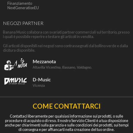
Finanziamento
NextGenerationEU
NEGOZI PARTNER
Banana Music collabora con svariati partner commerciali sul territorio, presso
i quali è possibile reperire e testare gli articoli in vendita.
Gli articoli disponibili nei negozi sono contrassegnati dal bollino verde e dalla
dicitura disponibile.
COME CONTATTARCI
Contattaci liberamente per qualsiasi informazione sui prodotti, o sulle
procedure di acquisto o di reso. Il nostro Servizio Clienti è a tua disposizione
anche per chiarimenti sulla garanzia e sulle condizioni dei prodotti, sui tempi
di consegna e per affiancarti nella creazione del tuo ordine.