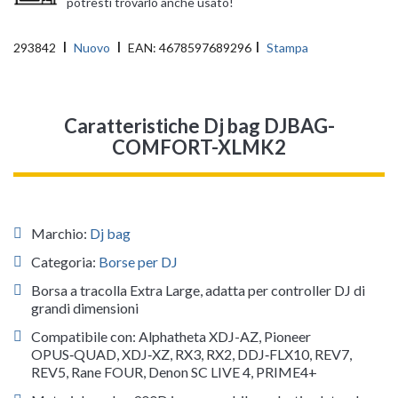
potresti trovarlo anche usato!
293842
Nuovo
EAN:
4678597689296
Stampa
Caratteristiche Dj bag DJBAG-
COMFORT-XLMK2
Marchio:
Dj bag
Categoria:
Borse per DJ
Borsa a tracolla Extra Large, adatta per controller DJ di
grandi dimensioni
Compatibile con: Alphatheta XDJ-AZ, Pioneer
OPUS‑QUAD, XDJ‑XZ, RX3, RX2, DDJ‑FLX10, REV7,
REV5, Rane FOUR, Denon SC LIVE 4, PRIME4+