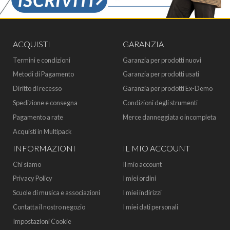
ACQUISTI
GARANZIA
Termini e condizioni
Garanzia per prodotti nuovi
Metodi di Pagamento
Garanzia per prodotti usati
Diritto di recesso
Garanzia per prodotti Ex-Demo
Spedizione e consegna
Condizioni degli strumenti
Pagamento a rate
Merce danneggiata o incompleta
Acquisti in Multipack
INFORMAZIONI
IL MIO ACCOUNT
Chi siamo
Il mio account
Privacy Policy
I miei ordini
Scuole di musica e associazioni
I miei indirizzi
Contatta il nostro negozio
I miei dati personali
Impostazioni Cookie