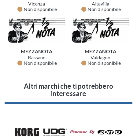
Vicenza
Altavilla
fiber_manual_record
fiber_manual_record
Non disponibile
Non disponibile
MEZZANOTA
MEZZANOTA
Bassano
Valdagno
fiber_manual_record
fiber_manual_record
Non disponibile
Non disponibile
Altri marchi che ti potrebbero
interessare