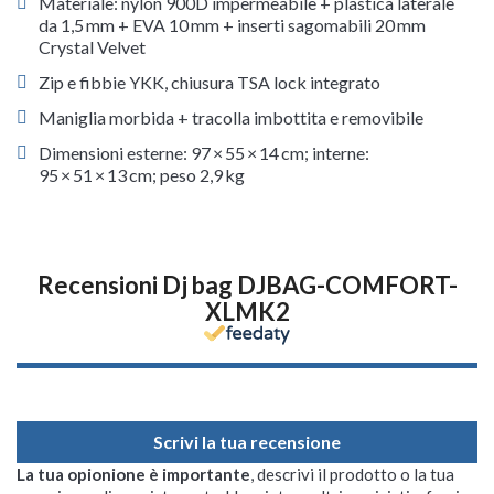
Materiale: nylon 900D impermeabile + plastica laterale
da 1,5 mm + EVA 10 mm + inserti sagomabili 20 mm
Crystal Velvet
Zip e fibbie YKK, chiusura TSA lock integrato
Maniglia morbida + tracolla imbottita e removibile
Dimensioni esterne: 97 × 55 × 14 cm; interne:
95 × 51 × 13 cm; peso 2,9 kg
Recensioni Dj bag DJBAG-COMFORT-
XLMK2
Scrivi la tua recensione
La tua opionione è importante
, descrivi il prodotto o la tua