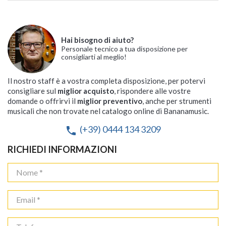
Hai bisogno di aiuto?
Personale tecnico a tua disposizione per
consigliarti al meglio!
Il nostro staff è a vostra completa disposizione, per potervi
consigliare sul
miglior acquisto
, rispondere alle vostre
domande o offrirvi il
miglior preventivo
, anche per strumenti
musicali che non trovate nel catalogo online di Bananamusic.
(+39) 0444 134 3209
phone
RICHIEDI INFORMAZIONI