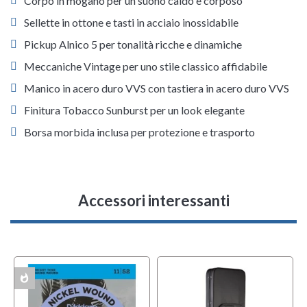
Corpo in mogano per un suono caldo e corposo
Sellette in ottone e tasti in acciaio inossidabile
Pickup Alnico 5 per tonalità ricche e dinamiche
Meccaniche Vintage per uno stile classico affidabile
Manico in acero duro VVS con tastiera in acero duro VVS
Finitura Tobacco Sunburst per un look elegante
Borsa morbida inclusa per protezione e trasporto
Accessori interessanti
whatshot
ACK