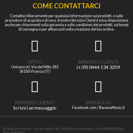
COME CONTATTARCI
Contattaci liberamente per qualsiasi informazione sui prodotti, o sulle
procedure di acquisto o di reso. Il nostro Servizio Clienti è a tua disposizione
anche per chiarimenti sulla garanzia e sulle condizioni dei prodotti, sui tempi
di consegna e per affiancarti nella creazione del tuo ordine.
UFFICI
SERVIZIO CLIENTI
(+39) 0444 134 3209
Unisono srl, Via dei Mille 183
36100 Vicenza (IT)
SERVIZIO CLIENTI
SEGUICI SU
Scrivici un messaggio
Facebook.com / BananaMusic.it
© 2026 Unisono srl - Via dei Mille, 183 - 36100 Vicenza (Italy) - P.IVA 04038300242 -
REA: VI373927