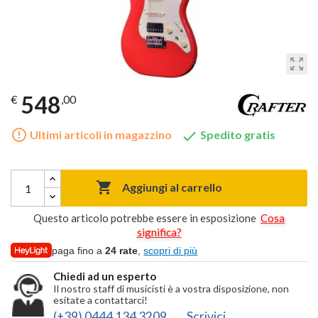
zoom_out_map
548
€
,00
error_outline

Ultimi articoli in magazzino
Spedito gratis

Aggiungi al carrello
Questo articolo potrebbe essere in esposizione
Cosa
significa?
paga fino a
24 rate
,
scopri di più
Chiedi ad un esperto
Il nostro staff di musicisti è a vostra disposizione, non
esitate a contattarci!
(+39) 0444 134 3209
Scrivici