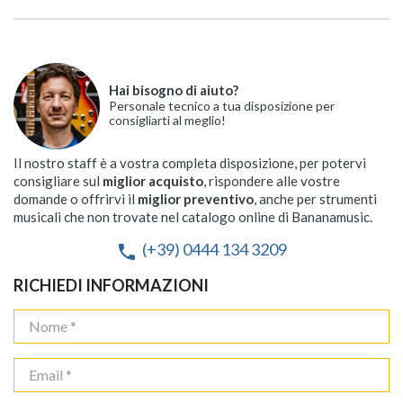
Hai bisogno di aiuto?
Personale tecnico a tua disposizione per
consigliarti al meglio!
Il nostro staff è a vostra completa disposizione, per potervi
consigliare sul
miglior acquisto
, rispondere alle vostre
domande o offrirvi il
miglior preventivo
, anche per strumenti
musicali che non trovate nel catalogo online di Bananamusic.
(+39) 0444 134 3209
phone
RICHIEDI INFORMAZIONI