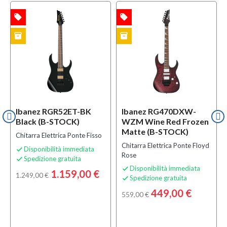
local_offer
local_offer
l
TA
OFFERTA
OFFERTA
inventory
inventory
i
CK
B-STOCK
B-STOCK
Ibanez RGR52ET-BK
Ibanez RG470DXW-
Black (B-STOCK)
WZM Wine Red Frozen
Matte (B-STOCK)
Chitarra Elettrica Ponte Fisso
Chitarra Elettrica Ponte Floyd
Disponibilità immediata

Rose
Spedizione gratuita

Disponibilità immediata

1.159,00 €
1.249,00 €
Spedizione gratuita

449,00 €
559,00 €