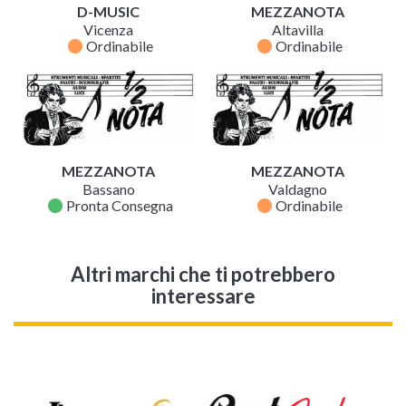
D-MUSIC
MEZZANOTA
Vicenza
Altavilla
fiber_manual_record
fiber_manual_record
Ordinabile
Ordinabile
MEZZANOTA
MEZZANOTA
Bassano
Valdagno
fiber_manual_record
fiber_manual_record
Pronta Consegna
Ordinabile
Altri marchi che ti potrebbero
interessare