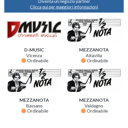
Diventa un negozio partner
Clicca qui per maggiori informazioni
D-MUSIC
MEZZANOTA
Vicenza
Altavilla
fiber_manual_record
fiber_manual_record
Ordinabile
Ordinabile
MEZZANOTA
MEZZANOTA
Bassano
Valdagno
fiber_manual_record
fiber_manual_record
Ordinabile
Ordinabile