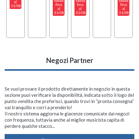
valida
valida
valida
al
fino
fino
fino
31/08
al
al
al
31/08
31/08
31/08
Negozi Partner
Se vuoi provare il prodotto direttamente in negozio in questa
sezione puoi verificare la disponibilità, indicata sotto il logo del
punto vendita che preferisci, quando trovi in “pronta consegna”
vai tranquillo e corri a prenderlo!
Il nostro sistema aggiorna le giacenze comunicate dai negozi
con frequenza, tuttavia anche al miglior musicista capita di
perdere qualche stacco...