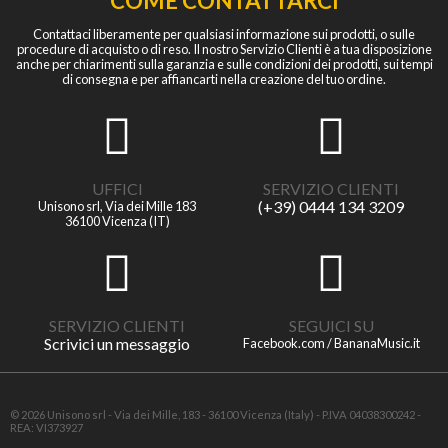
COME CONTATTARCI
Contattaci liberamente per qualsiasi informazione sui prodotti, o sulle
procedure di acquisto o di reso. Il nostro Servizio Clienti è a tua disposizione
anche per chiarimenti sulla garanzia e sulle condizioni dei prodotti, sui tempi
di consegna e per affiancarti nella creazione del tuo ordine.
UFFICI
SERVIZIO CLIENTI
(+39) 0444 134 3209
Unisono srl, Via dei Mille 183
36100 Vicenza (IT)
SERVIZIO CLIENTI
SEGUICI SU
Scrivici un messaggio
Facebook.com / BananaMusic.it
© 2026 Unisono srl - Via dei Mille, 183 - 36100 Vicenza (Italy) - P.IVA 04038300242 -
REA: VI373927