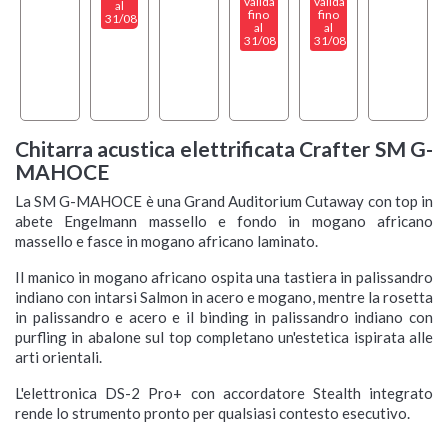
valida
valida
al
fino
fino
31/08
al
al
31/08
31/08
Chitarra acustica elettrificata Crafter SM G-
MAHOCE
La SM G-MAHOCE è una Grand Auditorium Cutaway con top in
abete Engelmann massello e fondo in mogano africano
massello e fasce in mogano africano laminato.
Il manico in mogano africano ospita una tastiera in palissandro
indiano con intarsi Salmon in acero e mogano, mentre la rosetta
in palissandro e acero e il binding in palissandro indiano con
purfling in abalone sul top completano un'estetica ispirata alle
arti orientali.
L'elettronica DS-2 Pro+ con accordatore Stealth integrato
rende lo strumento pronto per qualsiasi contesto esecutivo.