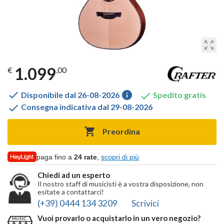
zoom_out_map
1.099
€
,00

info

Disponibile dal 26-08-2026
Spedito gratis

Consegna indicativa dal 29-08-2026

Preordina
paga fino a
24 rate
,
scopri di più
Chiedi ad un esperto
Il nostro staff di musicisti è a vostra disposizione, non
esitate a contattarci!
(+39) 0444 134 3209
Scrivici
Vuoi provarlo o acquistarlo in un vero negozio?