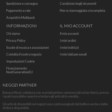
Spedizione e consegna
Condizioni degli strumenti
Pagamento a rate
Merce danneggiata o incompleta
Acquisti in Multipack
INFORMAZIONI
IL MIO ACCOUNT
Chi siamo
Il mio account
Privacy Policy
I miei ordini
Scuole di musica e associazioni
I miei indirizzi
Contatta il nostro negozio
I miei dati personali
Impostazioni Cookie
Finanziamento
NextGenerationEU
NEGOZI PARTNER
Banana Music collabora con svariati partner commerciali sul territorio, presso
i quali è possibile reperire e testare gli articoli in vendita.
Gli articoli disponibili nei negozi sono contrassegnati dal bollino verde e dalla
dicitura disponibile.