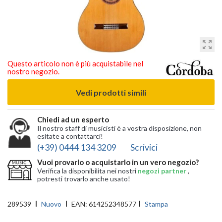
zoom_out_map
Questo articolo non è più acquistabile nel
nostro negozio.
Vedi prodotti simili
Chiedi ad un esperto
Il nostro staff di musicisti è a vostra disposizione, non
esitate a contattarci!
(+39) 0444 134 3209
Scrivici
Vuoi provarlo o acquistarlo in un vero negozio?
Verifica la disponibilita nei nostri
negozi partner
,
potresti trovarlo anche usato!
289539
Nuovo
EAN:
614252348577
Stampa