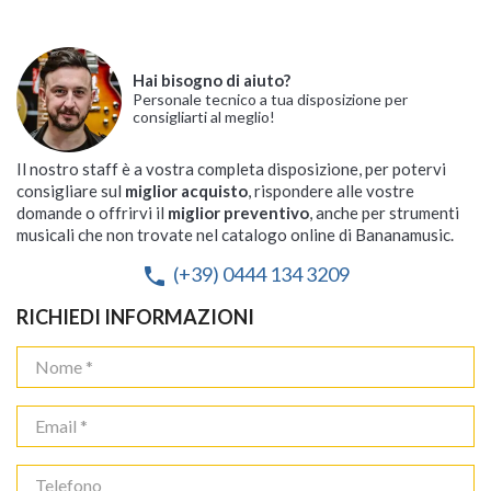
Hai bisogno di aiuto?
Personale tecnico a tua disposizione per
consigliarti al meglio!
Il nostro staff è a vostra completa disposizione, per potervi
consigliare sul
miglior acquisto
, rispondere alle vostre
domande o offrirvi il
miglior preventivo
, anche per strumenti
musicali che non trovate nel catalogo online di Bananamusic.
(+39) 0444 134 3209
phone
RICHIEDI INFORMAZIONI