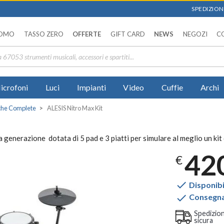
SPEDIZIONI
OMO
TASSO ZERO
OFFERTE
GIFT CARD
NEWS
NEGOZI
C
icrofoni
Luci
Impianti
Video
Cuffie
Archi
iche Complete
ALESIS Nitro Max Kit
generazione dotata di 5 pad e 3 piatti per simulare al meglio un kit 
42
€

Disponibi

Consegna 
Spedizio
sicura