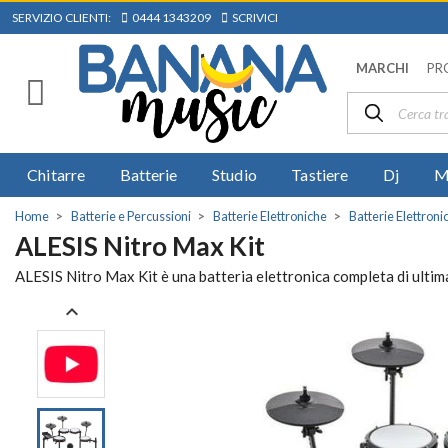
SERVIZIO CLIENTI:
0444 1343209
SCRIVICI
MARCHI
PR
Chitarre
Batterie
Studio
Tastiere
Dj
M
Home
Batterie e Percussioni
Batterie Elettroniche
Batterie Elettron
ALESIS Nitro Max Kit
ALESIS Nitro Max Kit è una batteria elettronica completa di ultima 
