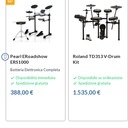
filter_3
ES
Pearl ERoadshow
Roland TD313 V-Drum
ERS1000
Kit
Batteria Elettronica Completa
Disponibilità immediata
Disponibile su ordinazione


Spedizione gratuita
Spedizione gratuita


388,00 €
1.535,00 €