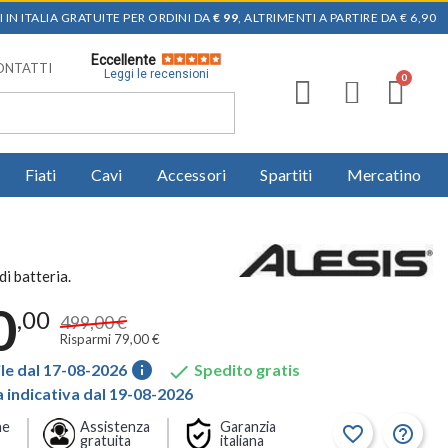
 IN ITALIA GRATUITE PER ORDINI DA
€ 99
, ALTRIMENTI A PARTIRE DA € 6,90
Eccellente
ONTATTI
Leggi le recensioni
Fiati
Cavi
Accessori
Spartiti
Mercatino
di batteria.
0
,00
499,00 €
Risparmi 79,00 €
info

le dal 17-08-2026
Spedito gratis
indicativa dal 19-08-2026
ne
Assistenza
Garanzia
favorite_border
help_outline
gratuita
italiana