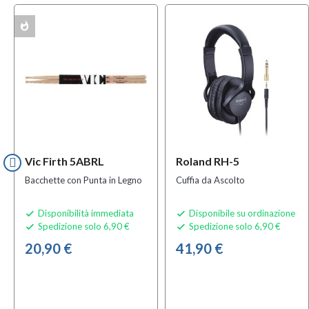
whatshot
ACK
Vic Firth 5ABRL
Roland RH-5
Bacchette con Punta in Legno
Cuffia da Ascolto
Disponibilità immediata
Disponibile su ordinazione


Spedizione solo 6,90 €
Spedizione solo 6,90 €


20,90 €
41,90 €