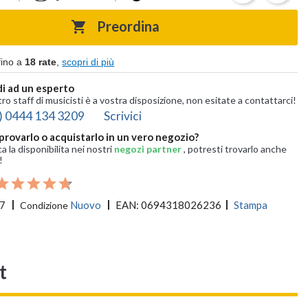
Preordina

fino a
18 rate
,
scopri di più
i ad un esperto
tro staff di musicisti è a vostra disposizione, non esitate a contattarci!
) 0444 134 3209
Scrivici
provarlo o acquistarlo in un vero negozio?
ca la disponibilita nei nostri
negozi partner
, potresti trovarlo anche
!
7
Nuovo
EAN:
0694318026236
Stampa
Condizione
t