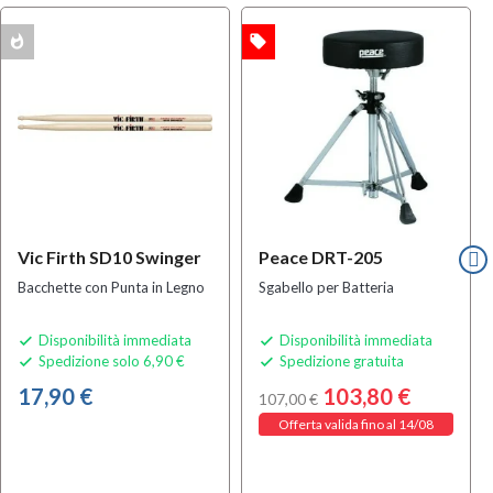
whatshot
local_offer
OFFERTA
Vic Firth SD10 Swinger
Peace DRT-205
Bacchette con Punta in Legno
Sgabello per Batteria
Disponibilità immediata
Disponibilità immediata


Spedizione solo 6,90 €
Spedizione gratuita


17,90 €
103,80 €
107,00 €
Offerta valida fino al 14/08