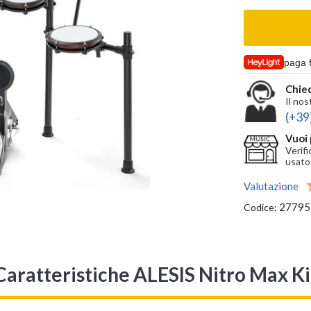
paga 
Chied
Il nos
(+39
Vuoi 
Verifi
usato
Valutazione
27795
Codice:
Caratteristiche ALESIS Nitro Max Ki