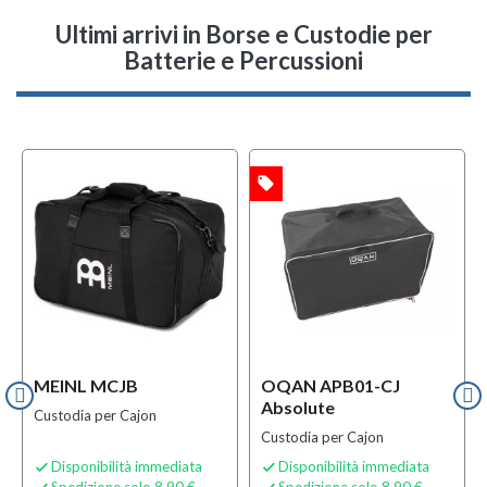
Ultimi arrivi
in Borse e Custodie per
Batterie e Percussioni
local_offer
l
OFFERTA
OFFERTA
MEINL MCJB
OQAN APB01-CJ
Absolute
Custodia per Cajon
Custodia per Cajon
Disponibilità immediata
Disponibilità immediata


Spedizione solo 8,90 €
Spedizione solo 8,90 €