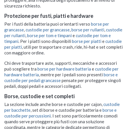
sicurezza richiesto.
Protezione per fusti, piatti e hardware
Per i fusti della batteria puoi orientarti verso
borse per
grancasse
,
custodie per grancasse
,
borse per rullanti
,
custodie
per rullanti
,
borse per tom e timpani
e
custodie per tom e
timpani
. Per i piatti sono disponibili
borse per piatti
e
custodie
per piatti
, utili per trasportare crash, ride, hi-hat e set completi
con maggiore ordine.
Chi deve trasportare aste, supporti, meccaniche e accessori
può scegliere tra
borse per hardware batteria
e
custodie per
hardware batteria
, mentre per i pedali sono presenti
borse e
custodie per pedali grancasse
pensate per proteggere singoli
pedali, doppi pedali e accessori collegati.
Borse, custodie e set completi
La sezione include anche
borse e custodie per cajon
,
custodie
per bacchette
,
set di borse e custodie per batteria
e
borse e
custodie per percussioni
. I set sono particolarmente comodi
quando serve proteggere più fusti con una soluzione
coordinata, mentre le categorie dedicate permettono di