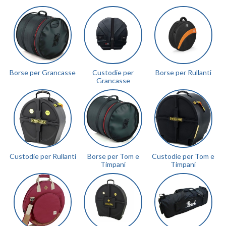
Borse per Grancasse
Custodie per
Borse per Rullanti
Grancasse
Custodie per Rullanti
Borse per Tom e
Custodie per Tom e
Timpani
Timpani