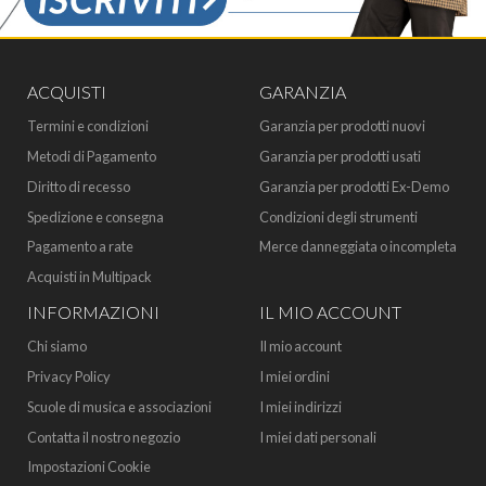
ACQUISTI
GARANZIA
Termini e condizioni
Garanzia per prodotti nuovi
Metodi di Pagamento
Garanzia per prodotti usati
Diritto di recesso
Garanzia per prodotti Ex-Demo
Spedizione e consegna
Condizioni degli strumenti
Pagamento a rate
Merce danneggiata o incompleta
Acquisti in Multipack
INFORMAZIONI
IL MIO ACCOUNT
Chi siamo
Il mio account
Privacy Policy
I miei ordini
Scuole di musica e associazioni
I miei indirizzi
Contatta il nostro negozio
I miei dati personali
Impostazioni Cookie