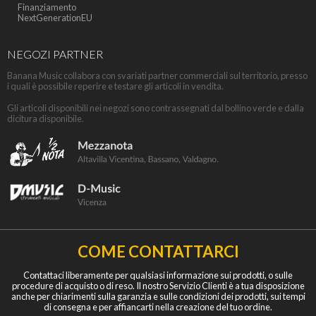
Finanziamento
NextGenerationEU
NEGOZI PARTNER
Banana Music collabora con svariati partner commerciali sul territorio, presso
i quali è possibile reperire e testare gli articoli in vendita.
Gli articoli disponibili nei negozi sono contrassegnati dal bollino verde e dalla
dicitura disponibile.
COME CONTATTARCI
Contattaci liberamente per qualsiasi informazione sui prodotti, o sulle
procedure di acquisto o di reso. Il nostro Servizio Clienti è a tua disposizione
anche per chiarimenti sulla garanzia e sulle condizioni dei prodotti, sui tempi
di consegna e per affiancarti nella creazione del tuo ordine.