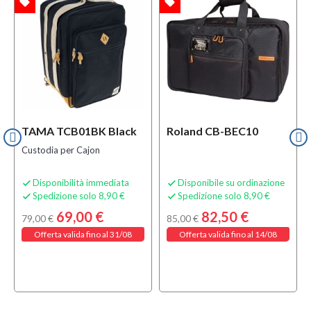
local_offer
local_offer
l
TA
OFFERTA
OFFERTA
TAMA TCB01BK Black
Roland CB-BEC10
Custodia per Cajon
Disponibilità immediata
Disponibile su ordinazione


Spedizione solo 8,90 €
Spedizione solo 8,90 €


69,00 €
82,50 €
79,00 €
85,00 €
Offerta valida fino al 31/08
Offerta valida fino al 14/08