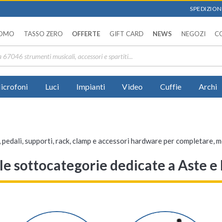
SPEDIZIONI
OMO
TASSO ZERO
OFFERTE
GIFT CARD
NEWS
NEGOZI
C
icrofoni
Luci
Impianti
Video
Cuffie
Archi
 pedali, supporti, rack, clamp e accessori hardware per completare, m
a le sottocategorie dedicate a Aste 