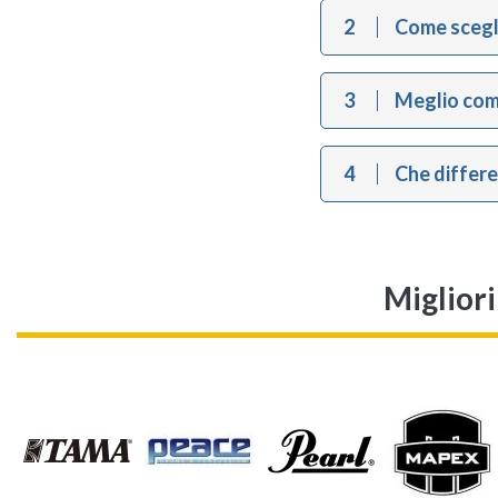
2
Come scegli
3
Meglio comp
4
Che differen
Miglior