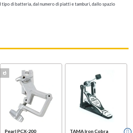
 tipo di batteria, dal numero di piatti e tamburi, dallo spazio
whatshot
w
MULTIPACK
Pearl PCX-200
TAMA Iron Cobra