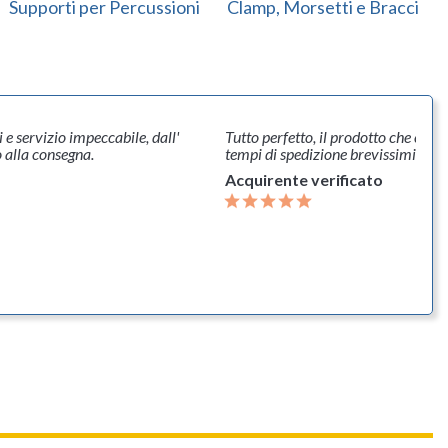
Supporti per Percussioni
Clamp, Morsetti e Bracci
dotto che cercavo, un buon prezzo
Velocissimi, articolo ben imba
evissimi spedizione brevissimi
Tutto perfetto, ottimo! Sito chi
ato
Acquirente verificato