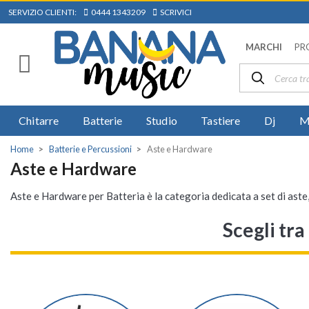
SERVIZIO CLIENTI:
0444 1343209
SCRIVICI
MARCHI
PR
Chitarre
Batterie
Studio
Tastiere
Dj
M
Home
Batterie e Percussioni
Aste e Hardware
Aste e Hardware
Aste e Hardware per Batteria è la categoria dedicata a set di aste,
Scegli tr