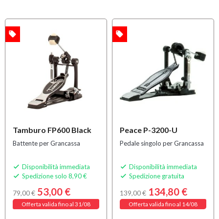
local_offer
local_offer
A
OFFERTA
OFFERTA
Tamburo FP600 Black
Peace P-3200-U
Battente per Grancassa
Pedale singolo per Grancassa
Disponibilità immediata
Disponibilità immediata


Spedizione solo 8,90 €
Spedizione gratuita


53,00 €
134,80 €
79,00 €
139,00 €
Offerta valida fino al 31/08
Offerta valida fino al 14/08