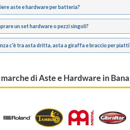
ere aste e hardware per batteria?
rare un set hardware o pezzi singoli?
za c’è tra asta dritta, asta a giraffa e braccio per piatti
i marche di Aste e Hardware in Ban