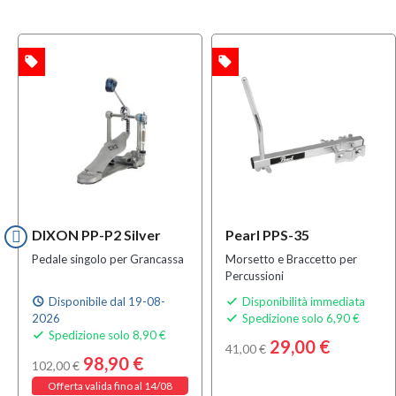
local_offer
local_offer
TA
OFFERTA
OFFERT
DIXON PP-P2 Silver
Pearl PPS-35
Pedale singolo per Grancassa
Morsetto e Braccetto per
Percussioni
Disponibile dal 19-08-
Disponibilità immediata
schedule

2026
Spedizione solo 6,90 €

Spedizione solo 8,90 €

29,00 €
41,00 €
98,90 €
102,00 €
Offerta valida fino al 14/08