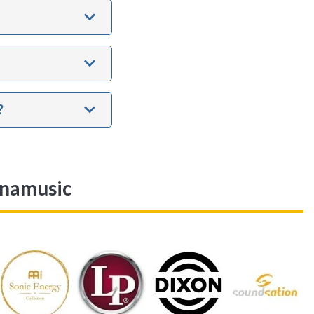
?
anamusic