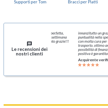
Supporti per Tom
Bracci per Piatti
itutto un grazie a Banana per l ottimo servizio e la
Prezzi molto c
lità nella spedizione. prodotto inoltre imballato
ordine alla spe
lta cura per evitare danneggiamenti durante il
message
Acquirente v
to. ottimo anche il servizio di fatturazione e la
Le recensioni dei
lità di finanziare l‘acquisto. Esperienza più che
nostri clienti
a è garantita . Grazie
rente verificato