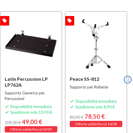
local_offer
local_offer
l
OFFERTA
OFFERTA
Latin Percussion LP
Peace SS-812
LP762A
Supporto per Rullante
Supporto Generico per
Percussioni
Disponibilità immediata

Disponibilità immediata
Spedizione solo 8,90 €


Spedizione solo 10,90 €

78,50 €
80,90 €
49,00 €
109,00 €
Offerta valida fino al 14/08
Offerta valida fino al 30/09