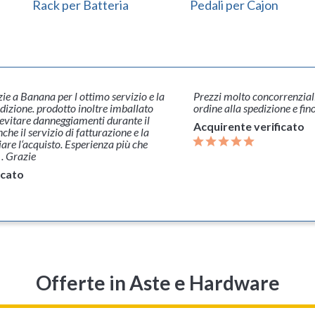
Rack per Batteria
Pedali per Cajon
oncorrenziali e servizio impeccabile, dall'
Tutto perfetto, il pro
dizione e fino alla consegna.
tempi di spedizione br
erificato
Acquirente verific
Offerte
in Aste e Hardware