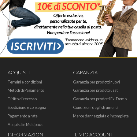
ACQUISTI
GARANZIA
Termini e condizioni
Garanzia per prodotti nuovi
Metodi di Pagamento
Garanzia per prodotti usati
Diritto di recesso
Garanzia per prodotti Ex-Demo
Spedizione e consegna
Condizioni degli strumenti
Pagamento a rate
Merce danneggiata o incompleta
Acquisti in Multipack
INFORMAZIONI
IL MIO ACCOUNT