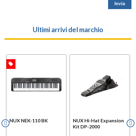
Ultimi arrivi del marchio
local_offer
TA
NUX NEK-110 BK
NUX Hi-Hat Expansion
Kit DP-2000