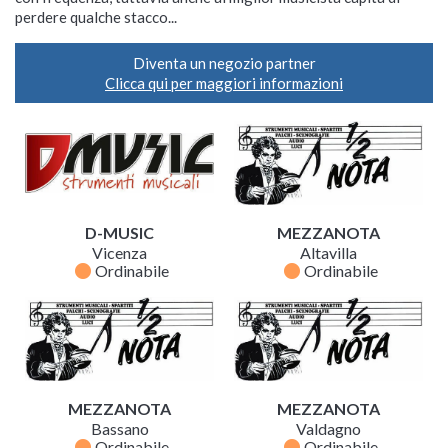
perdere qualche stacco...
Diventa un negozio partner
Clicca qui per maggiori informazioni
D-MUSIC
MEZZANOTA
Vicenza
Altavilla
fiber_manual_record
fiber_manual_record
Ordinabile
Ordinabile
MEZZANOTA
MEZZANOTA
Bassano
Valdagno
fiber_manual_record
fiber_manual_record
Ordinabile
Ordinabile