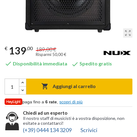
zoom_out_map
139
€
,00
189,00 €
Risparmi 50,00 €


Disponibilità immediata
Spedito gratis

Aggiungi al carrello
paga fino a
6 rate
,
scopri di più
Chiedi ad un esperto
Il nostro staff di musicisti è a vostra disposizione, non
esitate a contattarci!
(+39) 0444 134 3209
Scrivici