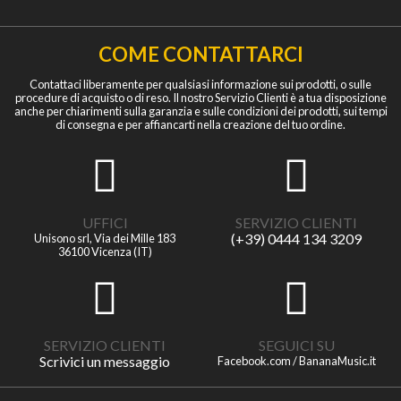
COME CONTATTARCI
Contattaci liberamente per qualsiasi informazione sui prodotti, o sulle
procedure di acquisto o di reso. Il nostro Servizio Clienti è a tua disposizione
anche per chiarimenti sulla garanzia e sulle condizioni dei prodotti, sui tempi
di consegna e per affiancarti nella creazione del tuo ordine.
UFFICI
SERVIZIO CLIENTI
(+39) 0444 134 3209
Unisono srl, Via dei Mille 183
36100 Vicenza (IT)
SERVIZIO CLIENTI
SEGUICI SU
Scrivici un messaggio
Facebook.com / BananaMusic.it