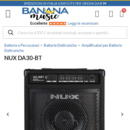
SPEDIZIONI IN ITALIA GRATUITE PER ORDINI DA
€ 99
Eccellente
Leggi le recensioni
Batterie e Percussioni
Batterie Elettroniche
Amplificatori per Batterie
Elettroniche
NUX DA30-BT

