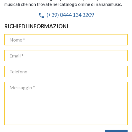
musicali che non trovate nel catalogo online di Bananamusic.
(+39) 0444 134 3209
phone
RICHIEDI INFORMAZIONI