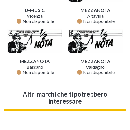
D-MUSIC
MEZZANOTA
Vicenza
Altavilla
fiber_manual_record
fiber_manual_record
Non disponibile
Non disponibile
MEZZANOTA
MEZZANOTA
Bassano
Valdagno
fiber_manual_record
fiber_manual_record
Non disponibile
Non disponibile
Altri marchi che ti potrebbero
interessare