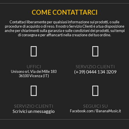
COME CONTATTARCI
Contattaci liberamente per qualsiasi informazione sui prodotti, o sulle
procedure di acquisto o di reso. Il nostro Servizio Clienti è a tua disposizione
anche per chiarimenti sulla garanzia e sulle condizioni dei prodotti, sui tempi
di consegna e per affiancarti nella creazione del tuo ordine.
UFFICI
SERVIZIO CLIENTI
(+39) 0444 134 3209
Unisono srl, Via dei Mille 183
36100 Vicenza (IT)
SERVIZIO CLIENTI
SEGUICI SU
Scrivici un messaggio
Facebook.com / BananaMusic.it