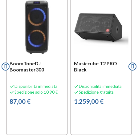
l
OFFERTA
BoomToneDJ
Musiccube T2 PRO
Boomaster300
Black
Disponibilità immediata
Disponibilità immediata


Spedizione solo 10,90 €
Spedizione gratuita


87,00 €
1.259,00 €