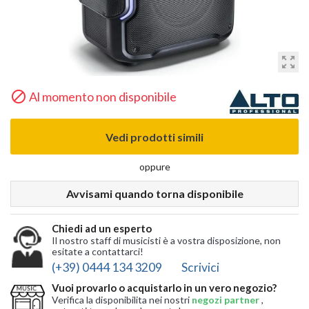
zoom_out_map

Al momento non disponibile
Vedi prodotti simili
oppure
Avvisami quando torna disponibile
Chiedi ad un esperto
Il nostro staff di musicisti è a vostra disposizione, non
esitate a contattarci!
(+39) 0444 134 3209
Scrivici
Vuoi provarlo o acquistarlo in un vero negozio?
Verifica la disponibilita nei nostri
negozi partner
,