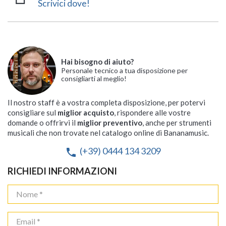
Scrivici dove!
Hai bisogno di aiuto?
Personale tecnico a tua disposizione per
consigliarti al meglio!
Il nostro staff è a vostra completa disposizione, per potervi
consigliare sul
miglior acquisto
, rispondere alle vostre
domande o offrirvi il
miglior preventivo
, anche per strumenti
musicali che non trovate nel catalogo online di Bananamusic.
(+39) 0444 134 3209
phone
RICHIEDI INFORMAZIONI