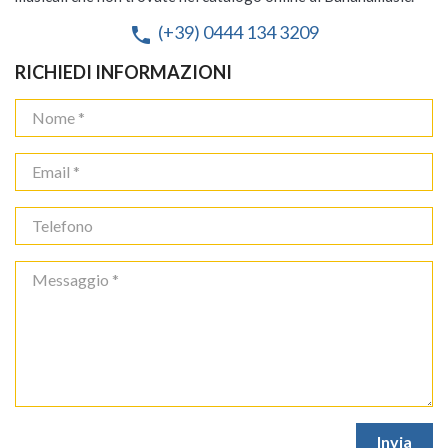
(+39) 0444 134 3209
phone
RICHIEDI INFORMAZIONI