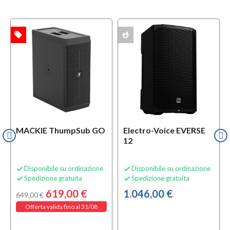
local_offer
whatshot
TA
MULTIPACK
MACKIE ThumpSub GO
Electro-Voice EVERSE
12
Disponibile su ordinazione
Disponibile su ordinazione


Spedizione gratuita
Spedizione gratuita


619,00 €
1.046,00 €
649,00 €
Offerta valida fino al 31/08