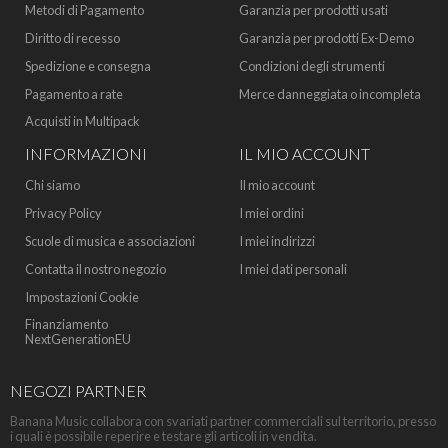
Metodi di Pagamento
Garanzia per prodotti usati
Diritto di recesso
Garanzia per prodotti Ex-Demo
Spedizione e consegna
Condizioni degli strumenti
Pagamento a rate
Merce danneggiata o incompleta
Acquisti in Multipack
INFORMAZIONI
IL MIO ACCOUNT
Chi siamo
Il mio account
Privacy Policy
I miei ordini
Scuole di musica e associazioni
I miei indirizzi
Contatta il nostro negozio
I miei dati personali
Impostazioni Cookie
Finanziamento
NextGenerationEU
NEGOZI PARTNER
Banana Music collabora con svariati partner commerciali sul territorio, presso
i quali è possibile reperire e testare gli articoli in vendita.