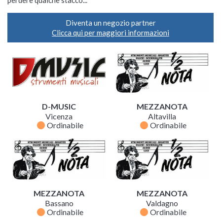
Diventa un negozio partner
Clicca qui per maggiori informazioni
D-MUSIC
MEZZANOTA
Vicenza
Altavilla
fiber_manual_record
fiber_manual_record
Ordinabile
Ordinabile
MEZZANOTA
MEZZANOTA
Bassano
Valdagno
fiber_manual_record
fiber_manual_record
Ordinabile
Ordinabile