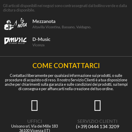
Gli articoli disponibili nei negozi sono contrassegnati dal bollino verde e dalla
dicitura disponibile.
COME CONTATTARCI
Contattaci liberamente per qualsiasi informazione sui prodotti, o sulle
procedure di acquisto o di reso. Il nostro Servizio Clienti è a tua disposizione
anche per chiarimenti sulla garanzia e sulle condizioni dei prodotti, sui tempi
di consegna e per affiancarti nella creazione del tuo ordine.
UFFICI
SERVIZIO CLIENTI
(+39) 0444 134 3209
Unisono srl, Via dei Mille 183
36100 Vicenza (IT)