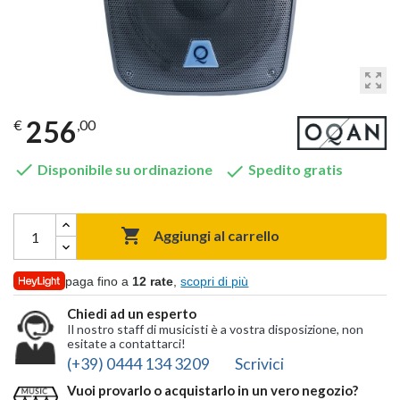
zoom_out_map
256
€
,00


Disponibile su ordinazione
Spedito gratis

Aggiungi al carrello
paga fino a
12 rate
,
scopri di più
Chiedi ad un esperto
Il nostro staff di musicisti è a vostra disposizione, non
esitate a contattarci!
(+39) 0444 134 3209
Scrivici
Vuoi provarlo o acquistarlo in un vero negozio?