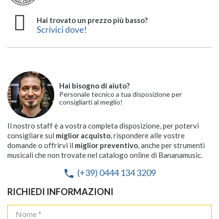
Hai trovato un prezzo più basso?
Scrivici dove!
Hai bisogno di aiuto?
Personale tecnico a tua disposizione per
consigliarti al meglio!
Il nostro staff è a vostra completa disposizione, per potervi
consigliare sul
miglior acquisto
, rispondere alle vostre
domande o offrirvi il
miglior preventivo
, anche per strumenti
musicali che non trovate nel catalogo online di Bananamusic.
(+39) 0444 134 3209
phone
RICHIEDI INFORMAZIONI