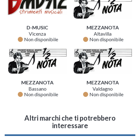
D-MUSIC
MEZZANOTA
Vicenza
Altavilla
fiber_manual_record
fiber_manual_record
Non disponibile
Non disponibile
MEZZANOTA
MEZZANOTA
Bassano
Valdagno
fiber_manual_record
fiber_manual_record
Non disponibile
Non disponibile
Altri marchi che ti potrebbero
interessare