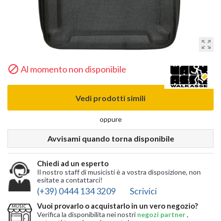
zoom_out_map

Al momento non disponibile
Vedi prodotti simili
oppure
Avvisami quando torna disponibile
Chiedi ad un esperto
Il nostro staff di musicisti è a vostra disposizione, non
esitate a contattarci!
(+39) 0444 134 3209
Scrivici
Vuoi provarlo o acquistarlo in un vero negozio?
Verifica la disponibilita nei nostri
negozi partner
,