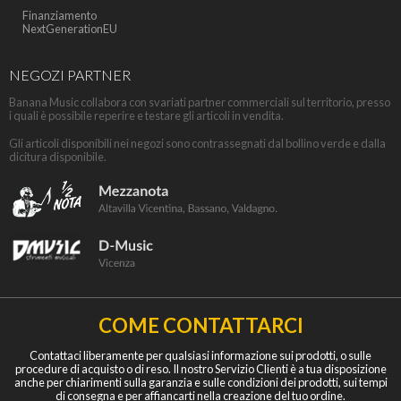
Finanziamento
NextGenerationEU
NEGOZI PARTNER
Banana Music collabora con svariati partner commerciali sul territorio, presso
i quali è possibile reperire e testare gli articoli in vendita.
Gli articoli disponibili nei negozi sono contrassegnati dal bollino verde e dalla
dicitura disponibile.
COME CONTATTARCI
Contattaci liberamente per qualsiasi informazione sui prodotti, o sulle
procedure di acquisto o di reso. Il nostro Servizio Clienti è a tua disposizione
anche per chiarimenti sulla garanzia e sulle condizioni dei prodotti, sui tempi
di consegna e per affiancarti nella creazione del tuo ordine.