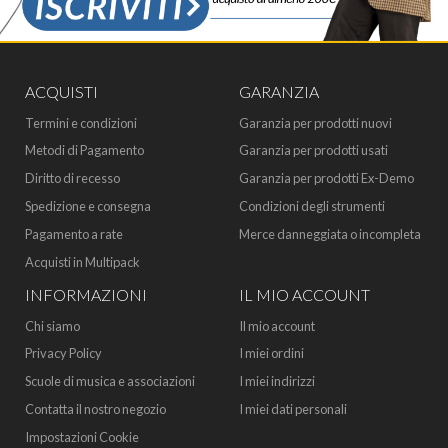
ACQUISTI
GARANZIA
Termini e condizioni
Garanzia per prodotti nuovi
Metodi di Pagamento
Garanzia per prodotti usati
Diritto di recesso
Garanzia per prodotti Ex-Demo
Spedizione e consegna
Condizioni degli strumenti
Pagamento a rate
Merce danneggiata o incompleta
Acquisti in Multipack
INFORMAZIONI
IL MIO ACCOUNT
Chi siamo
Il mio account
Privacy Policy
I miei ordini
Scuole di musica e associazioni
I miei indirizzi
Contatta il nostro negozio
I miei dati personali
Impostazioni Cookie