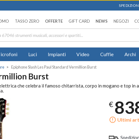
SPEDIZIONI
OMO
TASSO ZERO
OFFERTE
GIFT CARD
NEWS
NEGOZI
C
icrofoni
Luci
Impianti
Video
Cuffie
Archi
ure
Epiphone Slash Les Paul Standard Vermillion Burst
rmillion Burst
elettrica che celebra il famoso chitarrista, corpo in mogano e top i
a.
83
€
error_outline
Ultimi art
Spedizio