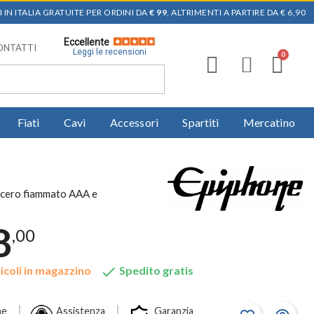
 IN ITALIA GRATUITE PER ORDINI DA
€ 99
, ALTRIMENTI A PARTIRE DA € 6,90
Eccellente
ONTATTI
Leggi le recensioni
Fiati
Cavi
Accessori
Spartiti
Mercatino
n acero fiammato AAA e
8
,00

icoli in magazzino
Spedito gratis
ne
Assistenza
Garanzia