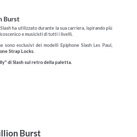
n Burst
 Slash ha utilizzato durante la sua carriera, ispirando più
scenico e musicisti di tutti i livelli.
e sono esclusivi dei modelli Epiphone Slash Les Paul,
one Strap Locks
.
Ibanez PM3C-BKL Black
Ibanez TOD10-MM
Low Gloss
Metallic Mauve
ly" di Slash sul retro della paletta
.
Chitarra Semiacustica con
Chitarra Elettrica Ponte
Ponte Fisso
Tremolo
Disponibile su ordinazione
Disponibile su ordinazione


Spedizione gratuita
Spedizione gratuita


1.439,00 €
1.499,00 €
llion Burst