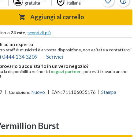
favorite_border
help_outline
gratuita
italiana
Aggiungi al carrello

fino a
24 rate
,
scopri di più
i ad un esperto
tro staff di musicisti è a vostra disposizione, non esitate a contattarci!
) 0444 134 3209
Scrivici
provarlo o acquistarlo in un vero negozio?
ca la disponibilita nei nostri
negozi partner
, potresti trovarlo anche
!
7
Nuovo
EAN:
711106055176
Stampa
Condizione
Vermillion Burst