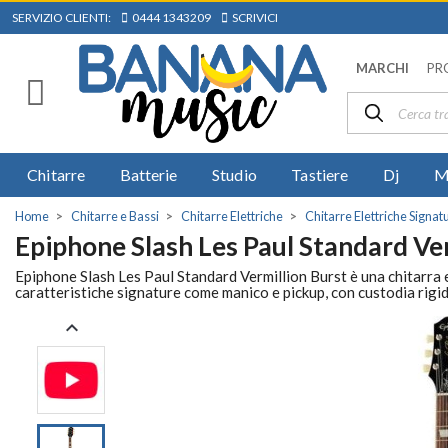
SERVIZIO CLIENTI:
0444 1343209
SCRIVICI
MARCHI
PR
Chitarre
Batterie
Studio
Tastiere
Dj
M
Home
Chitarre e Bassi
Chitarre Elettriche
Chitarre Elettriche Signat
Epiphone Slash Les Paul Standard Ve
Epiphone Slash Les Paul Standard Vermillion Burst è una chitarra 
caratteristiche signature come manico e pickup, con custodia rigid
