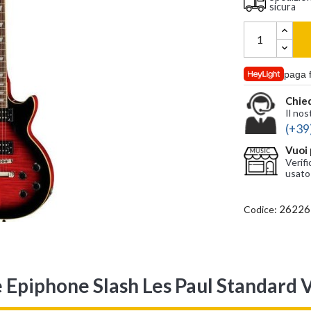
sicura
paga 
Chied
Il nos
(+39
Vuoi 
Verifi
usato
26226
Codice:
 Epiphone Slash Les Paul Standard 