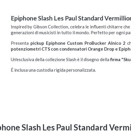
Epiphone Slash Les Paul Standard Vermillio
Inspired by Gibson Collection, celebra le influenti chitarre che
generazioni di musicisti in tutto il mondo. Perfetto per ogni palco
Presenta
pickup Epiphone Custom ProBucker Alnico 2
ch
potenziometri CTS con condensatori Orange Drop e Epiph
Ibanez TQM2-CUF
Ibanez PM3C-NAL
Charcoal Black Burst
Natural Amber Low
Un'esclusiva della collezione Slash è il disegno della
firma "Skul
Flat
Gloss
È inclusa una custodia rigida personalizzata.
Chitarra Elettrica Ponte
Chitarra Semiacustica con
Tremolo
Ponte Fisso
Disponibile su ordinazione
Disponibile su ordinazione


Spedizione gratuita
Spedizione gratuita


2.313,00 €
1.465,00 €
hone Slash Les Paul Standard Vermi