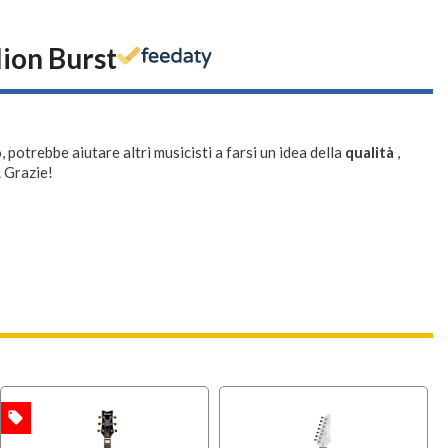
lion Burst
, potrebbe aiutare altri musicisti a farsi un idea della
qualità
,
. Grazie!
local_offer