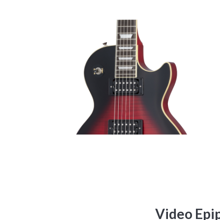
Ibanez FRM350-BK
Ibanez ATZ300-BK
Black
Black
Chitarra Elettrica Ponte Fisso
Chitarra Elettrica Ponte
Tremolo
Disponibile su ordinazione

Disponibile su ordinazione
Spedizione gratuita


Spedizione gratuita

1.179,00 €
2.944,00 €
Video Epip