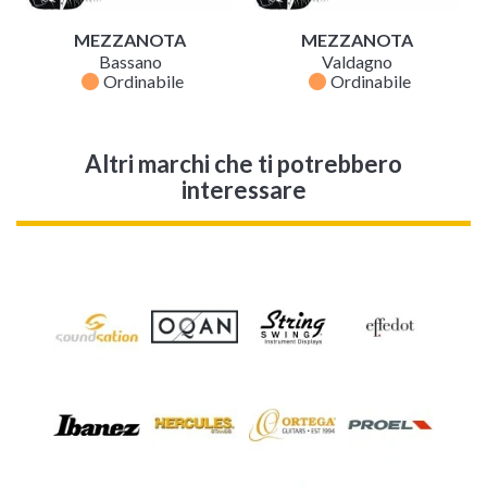
MEZZANOTA
MEZZANOTA
Bassano
Valdagno
fiber_manual_record
fiber_manual_record
Ordinabile
Ordinabile
Altri marchi che ti potrebbero
interessare