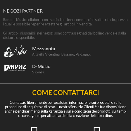
NEGOZI PARTNER
Banana Music collabora con svariati partner commerciali sul territorio, presso
i quali è possibile reperire e testare gli articoli in vendita.
Gli articoli disponibili nei negozi sono contrassegnati dal bollino verde e dalla
dicitura disponibile.
COME CONTATTARCI
Contattaci liberamente per qualsiasi informazione sui prodotti, o sulle
procedure di acquisto o di reso. Il nostro Servizio Clienti è a tua disposizione
anche per chiarimenti sulla garanzia e sulle condizioni dei prodotti, sui tempi
di consegna e per affiancarti nella creazione del tuo ordine.