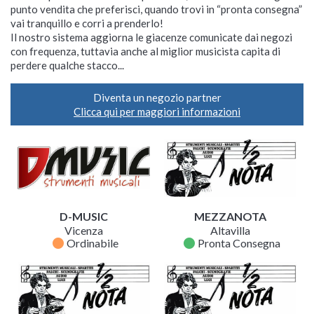
punto vendita che preferisci, quando trovi in “pronta consegna”
vai tranquillo e corri a prenderlo!
Il nostro sistema aggiorna le giacenze comunicate dai negozi
con frequenza, tuttavia anche al miglior musicista capita di
perdere qualche stacco...
Diventa un negozio partner
Clicca qui per maggiori informazioni
D-MUSIC
MEZZANOTA
Vicenza
Altavilla
fiber_manual_record
fiber_manual_record
Ordinabile
Pronta Consegna