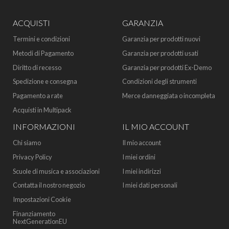
ACQUISTI
GARANZIA
Termini e condizioni
Garanzia per prodotti nuovi
Metodi di Pagamento
Garanzia per prodotti usati
Diritto di recesso
Garanzia per prodotti Ex-Demo
Spedizione e consegna
Condizioni degli strumenti
Pagamento a rate
Merce danneggiata o incompleta
Acquisti in Multipack
INFORMAZIONI
IL MIO ACCOUNT
Chi siamo
Il mio account
Privacy Policy
I miei ordini
Scuole di musica e associazioni
I miei indirizzi
Contatta il nostro negozio
I miei dati personali
Impostazioni Cookie
Finanziamento
NextGenerationEU