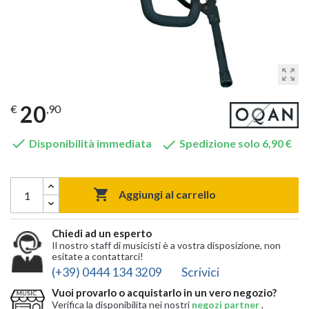
zoom_out_map
20
€
,90


Disponibilità immediata
Spedizione solo 6,90 €

Aggiungi al carrello
Chiedi ad un esperto
Il nostro staff di musicisti è a vostra disposizione, non
esitate a contattarci!
(+39) 0444 134 3209
Scrivici
Vuoi provarlo o acquistarlo in un vero negozio?
Verifica la disponibilita nei nostri
negozi partner
,