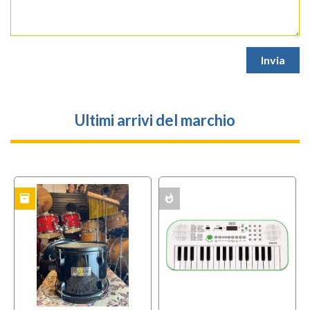
Ultimi arrivi del marchio
inventory
whatshot
w
TO
MULTIPACK
MULTIPACK