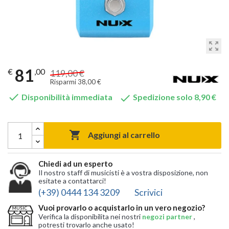
zoom_out_map
81
€
,00
119,00 €
Risparmi 38,00 €


Disponibilità immediata
Spedizione solo 8,90 €

Aggiungi al carrello
Chiedi ad un esperto
Il nostro staff di musicisti è a vostra disposizione, non
esitate a contattarci!
(+39) 0444 134 3209
Scrivici
Vuoi provarlo o acquistarlo in un vero negozio?
Verifica la disponibilita nei nostri
negozi partner
,
potresti trovarlo anche usato!