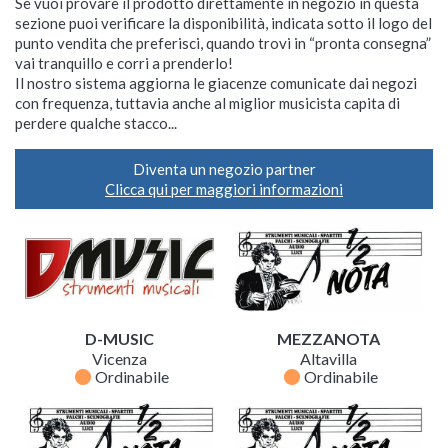
Se vuoi provare il prodotto direttamente in negozio in questa
sezione puoi verificare la disponibilità, indicata sotto il logo del
punto vendita che preferisci, quando trovi in “pronta consegna”
vai tranquillo e corri a prenderlo!
Il nostro sistema aggiorna le giacenze comunicate dai negozi
con frequenza, tuttavia anche al miglior musicista capita di
perdere qualche stacco...
Diventa un negozio partner
Clicca qui per maggiori informazioni
D-MUSIC
MEZZANOTA
Vicenza
Altavilla
fiber_manual_record
fiber_manual_record
Ordinabile
Ordinabile