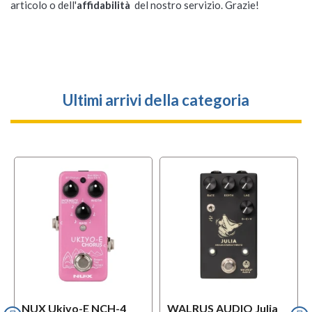
articolo o dell'
affidabilità
del nostro servizio. Grazie!
Ultimi arrivi della categoria
l
OFFERTA
NUX Ukiyo-E NCH-4
WALRUS AUDIO Julia