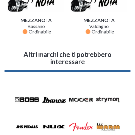
MEZZANOTA
MEZZANOTA
Bassano
Valdagno
fiber_manual_record
fiber_manual_record
Ordinabile
Ordinabile
Altri marchi che ti potrebbero
interessare