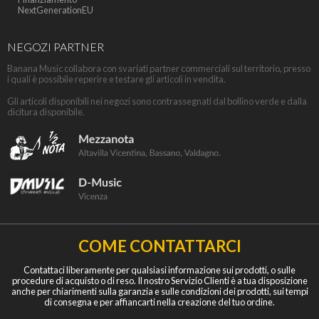
NextGenerationEU
NEGOZI PARTNER
Banana Music collabora con svariati partner commerciali sul territorio, presso
i quali è possibile reperire e testare gli articoli in vendita.
Gli articoli disponibili nei negozi sono contrassegnati dal bollino verde e dalla
dicitura disponibile.
COME CONTATTARCI
Contattaci liberamente per qualsiasi informazione sui prodotti, o sulle
procedure di acquisto o di reso. Il nostro Servizio Clienti è a tua disposizione
anche per chiarimenti sulla garanzia e sulle condizioni dei prodotti, sui tempi
di consegna e per affiancarti nella creazione del tuo ordine.