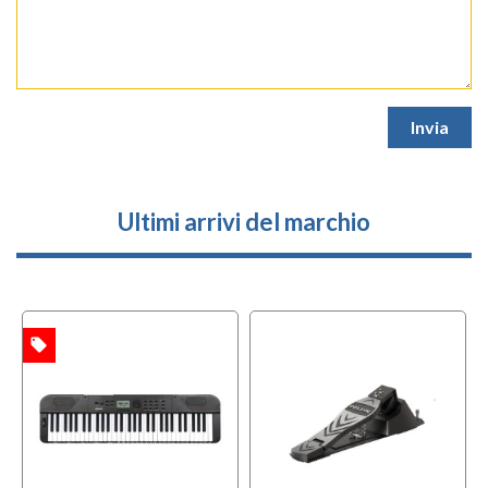
Ultimi arrivi del marchio
local_offer
TA