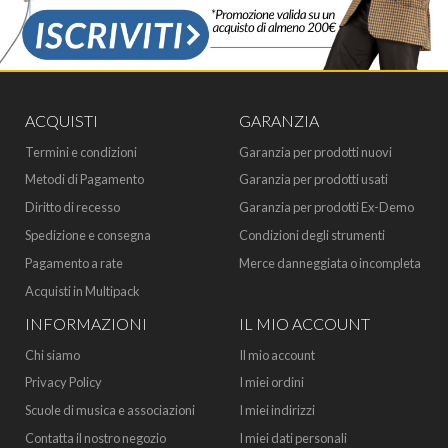
ACQUISTI
GARANZIA
Termini e condizioni
Garanzia per prodotti nuovi
Metodi di Pagamento
Garanzia per prodotti usati
Diritto di recesso
Garanzia per prodotti Ex-Demo
Spedizione e consegna
Condizioni degli strumenti
Pagamento a rate
Merce danneggiata o incompleta
Acquisti in Multipack
INFORMAZIONI
IL MIO ACCOUNT
Chi siamo
Il mio account
Privacy Policy
I miei ordini
Scuole di musica e associazioni
I miei indirizzi
Contatta il nostro negozio
I miei dati personali