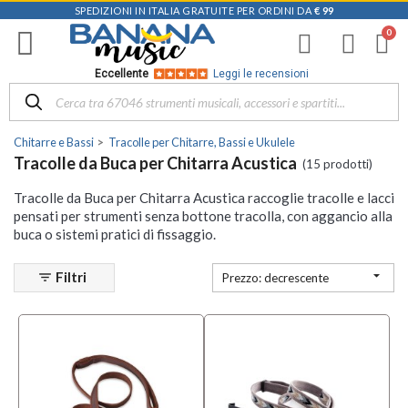
SPEDIZIONI IN ITALIA GRATUITE PER ORDINI DA
€ 99
Filtra
i
risultati
×
Eccellente
Leggi le recensioni
Disponibile
in
Chitarre e Bassi
Tracolle per Chitarre, Bassi e Ukulele
Negozio
Tracolle da Buca per Chitarra Acustica
(15 prodotti)
D-
Tracolle da Buca per Chitarra Acustica raccoglie tracolle e lacci
Music |
pensati per strumenti senza bottone tracolla, con aggancio alla
Vicenza
buca o sistemi pratici di fissaggio.
(4)

Filtri
filter_list
Prezzo: decrescente
Marchio
BG
(1)
D'Andrea
(1)
Ernie