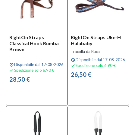
Solo
prodotti
disponibili
Si
(4)
RightOn Straps
RightOn Straps Uke-H
Classical Hook Rumba
Hulababy
Brown
Tracolla da Buca
Disponibile dal 17-08-2026
schedule
Disponibile dal 17-08-2026
schedule
Spedizione solo 6,90 €

Spedizione solo 6,90 €

26,50 €
28,50 €