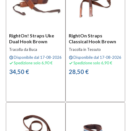
Prezzo
0,00 €
-
45,00 €
RightOn! Straps Uke
RightOn Straps
Dual Hook Brown
Classical Hook Brown
Colore
Tracolla da Buca
Tracolla in Tessuto
Marrone
Disponibile dal 17-08-2026
Disponibile dal 17-08-2026
schedule
schedule
(1)
Spedizione solo 6,90 €
Spedizione solo 6,90 €


Naturale
34,50 €
28,50 €
(3)
Nero
(2)
Materiale
Nylon
(1)