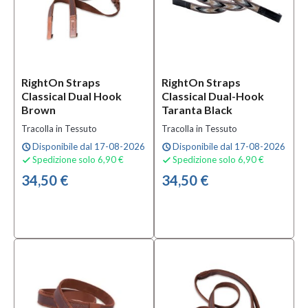
Ball
(1)
MOSTRA
TUTTI
RightOn Straps
RightOn Straps
Tipologia
Classical Dual Hook
Classical Dual-Hook
Brown
Taranta Black
Tracolla
Tracolla in Tessuto
da Buca
Tracolla in Tessuto
(10)
Disponibile dal 17-08-2026
Disponibile dal 17-08-2026
schedule
schedule
Spedizione solo 6,90 €
Spedizione solo 6,90 €
Tracolla


in
34,50 €
34,50 €
Tessuto
(3)
Condizione
Nuovo
(15)