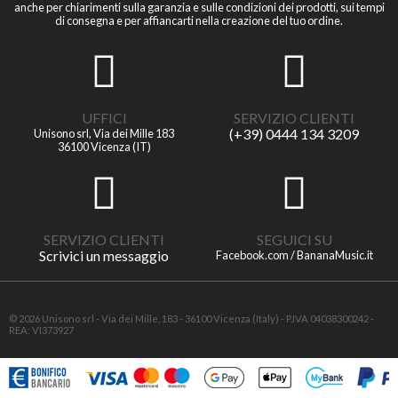
anche per chiarimenti sulla garanzia e sulle condizioni dei prodotti, sui tempi
di consegna e per affiancarti nella creazione del tuo ordine.
UFFICI
SERVIZIO CLIENTI
(+39) 0444 134 3209
Unisono srl, Via dei Mille 183
36100 Vicenza (IT)
SERVIZIO CLIENTI
SEGUICI SU
Scrivici un messaggio
Facebook.com / BananaMusic.it
© 2026 Unisono srl - Via dei Mille, 183 - 36100 Vicenza (Italy) - P.IVA 04038300242 -
REA: VI373927