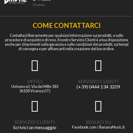
COME CONTATTARCI
Contattaci liberamente per qualsiasi informazione sui prodotti, o sulle
procedure di acquisto o di reso. Il nostro Servizio Clienti è a tua disposizione
anche per chiarimenti sulla garanzia e sulle condizioni dei prodotti, sui tempi
di consegna e per affiancarti nella creazione del tuo ordine.
UFFICI
SERVIZIO CLIENTI
(+39) 0444 134 3209
Unisono srl, Via dei Mille 183
36100 Vicenza (IT)
SERVIZIO CLIENTI
SEGUICI SU
Scrivici un messaggio
Facebook.com / BananaMusic.it