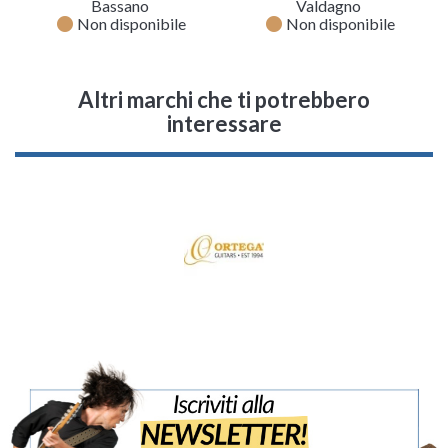
Bassano
Valdagno
fiber_manual_record
fiber_manual_record
Non disponibile
Non disponibile
Altri marchi che ti potrebbero
interessare