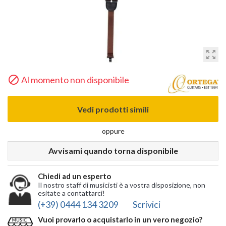
zoom_out_map

Al momento non disponibile
Vedi prodotti simili
oppure
Avvisami quando torna disponibile
Chiedi ad un esperto
Il nostro staff di musicisti è a vostra disposizione, non
esitate a contattarci!
(+39) 0444 134 3209
Scrivici
Vuoi provarlo o acquistarlo in un vero negozio?