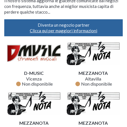
Il nostro sistema aggiorna le giacenze comunicate dai negozi
con frequenza, tuttavia anche al miglior musicista capita di
perdere qualche stacco...
Diventa un negozio partner
Clicca qui per maggiori informazioni
D-MUSIC
MEZZANOTA
Vicenza
Altavilla
fiber_manual_record
fiber_manual_record
Non disponibile
Non disponibile
MEZZANOTA
MEZZANOTA