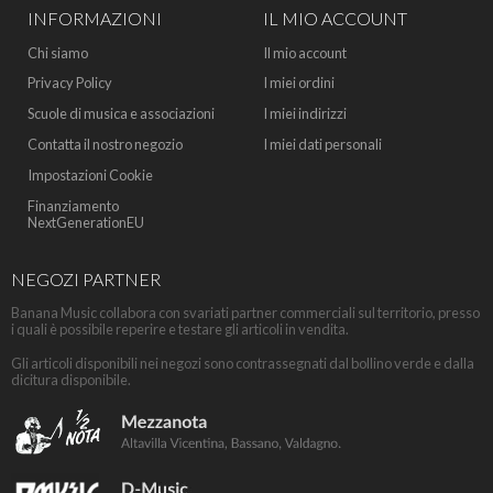
INFORMAZIONI
IL MIO ACCOUNT
Chi siamo
Il mio account
Privacy Policy
I miei ordini
Scuole di musica e associazioni
I miei indirizzi
Contatta il nostro negozio
I miei dati personali
Impostazioni Cookie
Finanziamento
NextGenerationEU
NEGOZI PARTNER
Banana Music collabora con svariati partner commerciali sul territorio, presso
i quali è possibile reperire e testare gli articoli in vendita.
Gli articoli disponibili nei negozi sono contrassegnati dal bollino verde e dalla
dicitura disponibile.