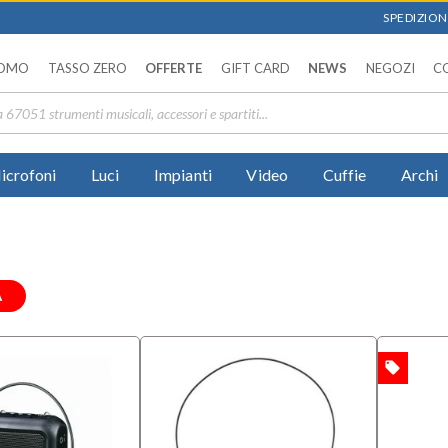
SPEDIZIONI
OMO
TASSO ZERO
OFFERTE
GIFT CARD
NEWS
NEGOZI
C
icrofoni
Luci
Impianti
Video
Cuffie
Archi
A
local_offer
OFFERTA