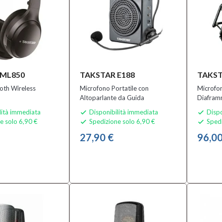
 ML850
TAKSTAR E188
TAKST
ooth Wireless
Microfono Portatile con
Microfo
Altoparlante da Guida
Diafram
lità immediata
Disponibilità immediata
Dispo


e solo 6,90 €
Spedizione solo 6,90 €
Spedi


27,90 €
96,00