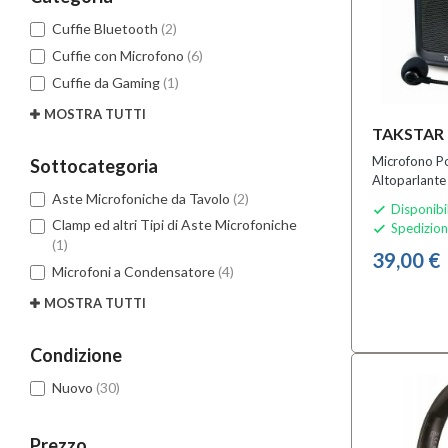
Cuffie Bluetooth
(2)
Cuffie con Microfono
(6)
Cuffie da Gaming
(1)
MOSTRA TUTTI
TAKSTAR 
Microfono Po
Sottocategoria
Altoparlante
Aste Microfoniche da Tavolo
(2)
Disponibi

Clamp ed altri Tipi di Aste Microfoniche
Spedizion

(1)
39,00 €
Microfoni a Condensatore
(4)
MOSTRA TUTTI
Condizione
Nuovo
(30)
Prezzo