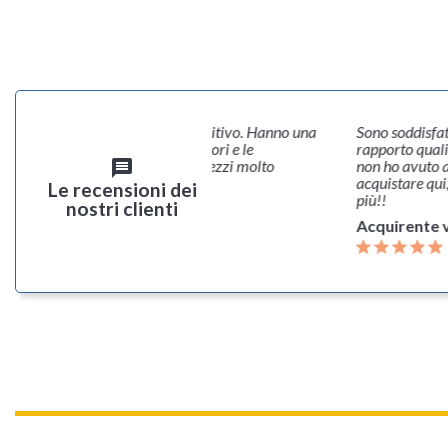
re sul sito è molto semplice e intuitivo. Hanno una
Sono soddisfat
sima gamma di strumenti e accessori e le
rapporto quali
zioni sono davvero ben fatte e i prezzi molto
non ho avuto a
message
itivi.
acquistare qui
Le recensioni dei
più!!
nostri clienti
rente verificato
Acquirente v