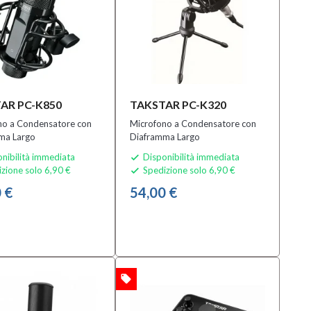
AR PC-K850
TAKSTAR PC-K320
no a Condensatore con
Microfono a Condensatore con
ma Largo
Diaframma Largo
nibilità immediata
Disponibilità immediata

zione solo 6,90 €
Spedizione solo 6,90 €

 €
54,00 €
local_offer
OFFERTA