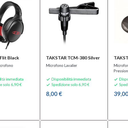
lit Black
TAKSTAR TCM-380 Silver
TAKST
icrofono
Microfono Lavalier
Microfo
Pressio
lità immediata
Disponibilità immediata
Dispo


e solo 6,90 €
Spedizione solo 6,90 €
Spedi


8,00 €
39,00