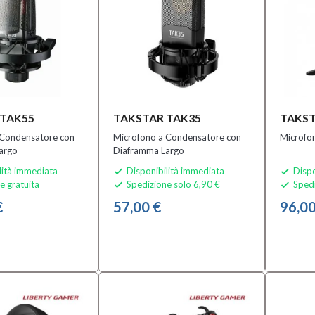
 TAK55
TAKSTAR TAK35
TAKST
 Condensatore con
Microfono a Condensatore con
Microfo
argo
Diaframma Largo
lità immediata
Disponibilità immediata
Dispo


e gratuita
Spedizione solo 6,90 €
Spedi


€
57,00 €
96,00