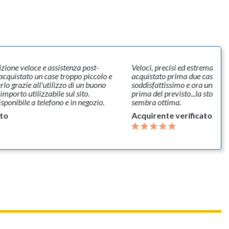
izione veloce e assistenza post-
Veloci, precisi ed estremamen
 acquistato un case troppo piccolo e
acquistato prima due casse (Al
lo grazie all'utilizzo di un buono
soddisfattissimo e ora una Ek
importo utilizzabile sul sito.
prima del previsto...la sto pro
sponibile a telefono e in negozio.
sembra ottima.
ato
Acquirente verificato