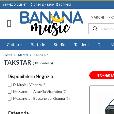
SERVIZIO CLIENTI:
0444 1343209
SCRIVICI
MARCHI
PR
Chitarre
Batterie
Studio
Tastiere
Dj
M
Home
Marchi
TAKSTAR
TAKSTAR
(30 prodotti)
IN OFFERT
Disponibile in Negozio
D-Music | Vicenza
(3)
Mezzanota | Altavilla Vicentina
(7)
Mezzanota | Bassano del Grappa
(1)
Categoria