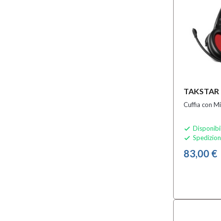
TAKSTAR R
Cuffia con M
Disponibi

Spedizion

83,00 €