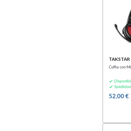
TAKSTAR F
Cuffia con M
Disponibi

Spedizion

52,00 €