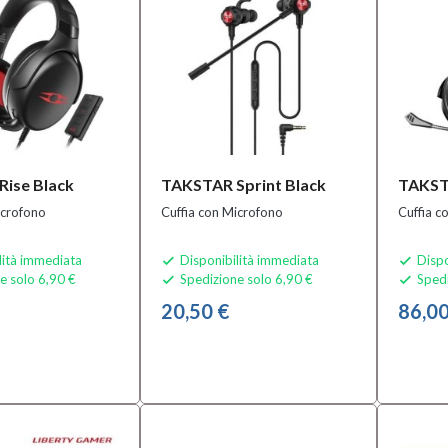
ise Black
TAKSTAR Sprint Black
TAKST
icrofono
Cuffia con Microfono
Cuffia c
lità immediata
Disponibilità immediata
Dispo


e solo 6,90 €
Spedizione solo 6,90 €
Spedi


20,50 €
86,00