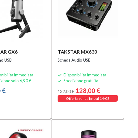
AR GX6
TAKSTAR MX630
no USB
Scheda Audio USB
nibilità immediata
Disponibilità immediata

zione solo 6,90 €
Spedizione gratuita

 €
128,00 €
132,00 €
Offerta valida fino al 14/08