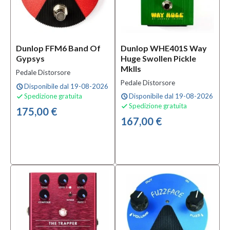
Dunlop FFM6 Band Of
Dunlop WHE401S Way
Gypsys
Huge Swollen Pickle
MkIIs
Pedale Distorsore
Pedale Distorsore
Disponibile dal 19-08-2026
schedule
Spedizione gratuita
Disponibile dal 19-08-2026

schedule
Spedizione gratuita

175,00 €
167,00 €