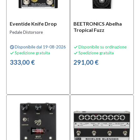
(1)
BEETRONICS
(2)
Eventide Knife Drop
BEETRONICS Abelha
BOSS
Tropical Fuzz
(2)
Pedale Distorsore
MOSTRA
Disponibile dal 19-08-2026
Disponibile su ordinazione
TUTTI
schedule

Spedizione gratuita
Spedizione gratuita


333,00 €
291,00 €
Tipologia
Pedale
Distorsore
(31)
Pedale
Octa-
Fuzz
(5)
Pedale
Wah
(1)