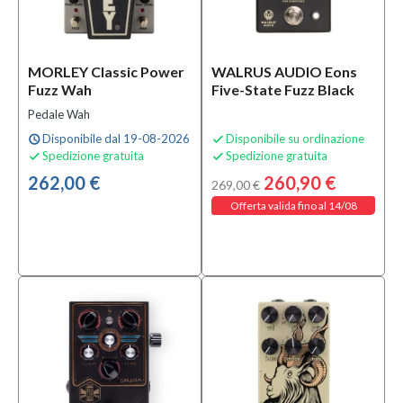
MOSTRA
TUTTI
MORLEY Classic Power
WALRUS AUDIO Eons
Serie
Fuzz Wah
Five-State Fuzz Black
Pedals
Pedale Wah
(3)
Disponibile dal 19-08-2026
Disponibile su ordinazione
schedule

Signature
Spedizione gratuita
Spedizione gratuita


Effects
262,00 €
260,90 €
(1)
269,00 €
Offerta valida fino al 14/08
Strumento
Chitarra
Elettrica
(1)
Solo
prodotti
In
offerta