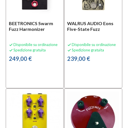
Si
(4)
BEETRONICS Swarm
WALRUS AUDIO Eons
Fuzz Harmonizer
Five-State Fuzz
Solo
prodotti
disponibili
Disponibile su ordinazione
Disponibile su ordinazione


Si
Spedizione gratuita
Spedizione gratuita


(17)
249,00 €
239,00 €