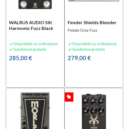
Condizione
Nuovo
WALRUS AUDIO Silt
Fender Shields Blender
(49)
Harmonic Fuzz Black
Pedale Octa-Fuzz
Prezzo
Disponibile su ordinazione
Disponibile su ordinazione


Spedizione gratuita
Spedizione gratuita


45,00 €
285,00 €
279,00 €
-
345,00 €
Colore
Argento
(1)
local_offer
OFFERTA
Bianco
(1)
Giallo
(2)