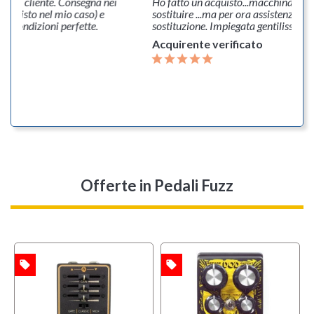
onsegna nei
Ho fatto un acquisto...macchina fumo, purtroppo è d
 caso) e
sostituire ...ma per ora assistenza ottima. Aspetto la
fette.
sostituzione. Impiegata gentilissima.
Acquirente verificato
Offerte
in Pedali Fuzz
local_offer
local_offer
l
TA
OFFERTA
OFFERTA