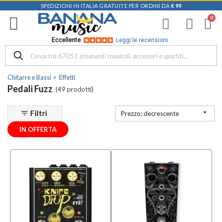
SPEDIZIONI IN ITALIA GRATUITE PER ORDINI DA
€ 99
Filtra
i
risultati
×
Eccellente
Leggi le recensioni
Disponibile
in
Chitarre e Bassi
Effetti
Negozio
Pedali Fuzz
(49 prodotti)
D-
Music |

Filtri
filter_list
Prezzo: decrescente
Vicenza
(2)
IN OFFERTA
Mezzanota
| Altavilla
Vicentina
(2)
Marchio
Aguilar