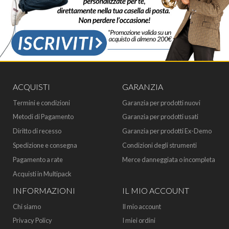
ACQUISTI
GARANZIA
Termini e condizioni
Garanzia per prodotti nuovi
Metodi di Pagamento
Garanzia per prodotti usati
Diritto di recesso
Garanzia per prodotti Ex-Demo
Spedizione e consegna
Condizioni degli strumenti
Pagamento a rate
Merce danneggiata o incompleta
Acquisti in Multipack
INFORMAZIONI
IL MIO ACCOUNT
Chi siamo
Il mio account
Privacy Policy
I miei ordini