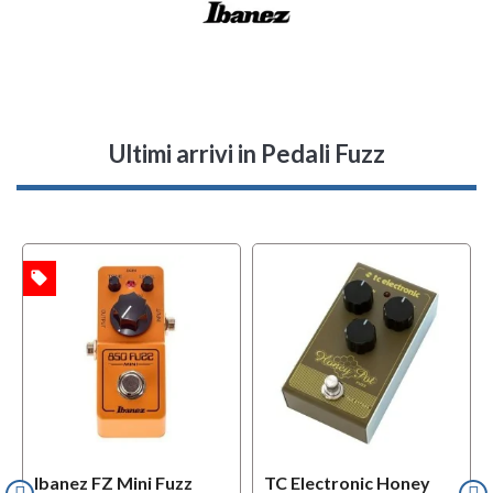
Ultimi arrivi
in Pedali Fuzz
local_offer
TA
Ibanez FZ Mini Fuzz
TC Electronic Honey