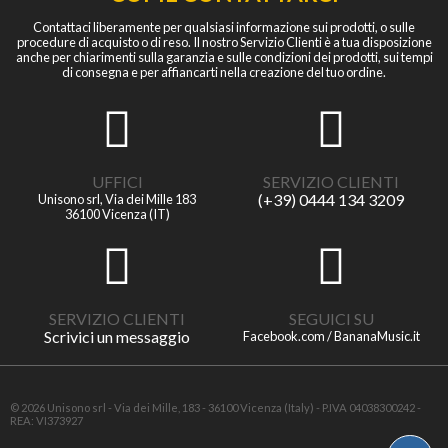
Contattaci liberamente per qualsiasi informazione sui prodotti, o sulle
procedure di acquisto o di reso. Il nostro Servizio Clienti è a tua disposizione
anche per chiarimenti sulla garanzia e sulle condizioni dei prodotti, sui tempi
di consegna e per affiancarti nella creazione del tuo ordine.
UFFICI
SERVIZIO CLIENTI
(+39) 0444 134 3209
Unisono srl, Via dei Mille 183
36100 Vicenza (IT)
SERVIZIO CLIENTI
SEGUICI SU
Scrivici un messaggio
Facebook.com / BananaMusic.it
© 2026 Unisono srl - Via dei Mille, 183 - 36100 Vicenza (Italy) - P.IVA 04038300242 -
REA: VI373927