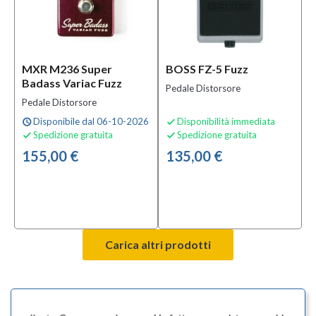
MXR M236 Super
BOSS FZ-5 Fuzz
Badass Variac Fuzz
Pedale Distorsore
Pedale Distorsore
Disponibile dal 06-10-2026
Disponibilità immediata
schedule

Spedizione gratuita
Spedizione gratuita


155,00 €
135,00 €
Carica altri prodotti