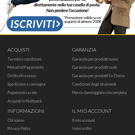
ACQUISTI
GARANZIA
Termini e condizioni
Garanzia per prodotti nuovi
Metodi di Pagamento
Garanzia per prodotti usati
Diritto di recesso
Garanzia per prodotti Ex-Demo
Spedizione e consegna
Condizioni degli strumenti
Pagamento a rate
Merce danneggiata o incompleta
Acquisti in Multipack
INFORMAZIONI
IL MIO ACCOUNT
Chi siamo
Il mio account
Privacy Policy
I miei ordini