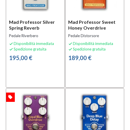
Overdrive
e
Distorsori
Mad Professor Silver
(5)
Mad Professor Sweet
Spring Reverb
Honey Overdrive
MOSTRA
Pedale Riverbero
Pedale Distorsore
TUTTI
Disponibilità immediata
Disponibilità immediata


Spedizione gratuita
Spedizione gratuita


Condizione
195,00 €
189,00 €
Nuovo
(9)
Prezzo
local_offer
TA
165,00 €
-
210,00 €
Solo
prodotti