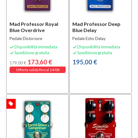
In
offerta
Si
Mad Professor Royal
Mad Professor Deep
(2)
Blue Overdrive
Blue Delay
Pedale Distorsore
Pedale Echo Delay
Solo
Disponibilità immediata
Disponibilità immediata


prodotti
Spedizione gratuita
Spedizione gratuita


disponibili
173,60 €
195,00 €
179,00 €
Si
Offerta valida fino al 14/08
(8)
local_offer
TA