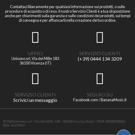
Contattaci liberamente per qualsiasi informazione sui prodotti, o sulle
procedure di acquisto o di reso. Il nostro Servizio Clienti è a tua disposizione
anche per chiarimenti sulla garanzia e sulle condizioni dei prodotti, sui tempi
di consegna e per affiancarti nella creazione del tuo ordine.
UFFICI
SERVIZIO CLIENTI
(+39) 0444 134 3209
Unisono srl, Via dei Mille 183
36100 Vicenza (IT)
SERVIZIO CLIENTI
SEGUICI SU
Scrivici un messaggio
Facebook.com / BananaMusic.it
© 2026 Unisono srl - Via dei Mille, 183 - 36100 Vicenza (Italy) - P.IVA 04038300242 -
REA: VI373927