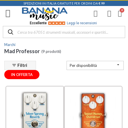
SPEDIZIONI IN ITALIA GRATUITE PER ORDINI DA
€ 99
Filtra
i
risultati
×
Eccellente
Leggi le recensioni
Categoria
Marchi
Effetti
Mad Professor
(9 prodotti)
(9)

Filtri
filter_list
Per disponibilità
Sottocategoria
IN OFFERTA
Pedali
Compressori
(1)
Pedali
Delay
ed
Echo
(1)
Pedali