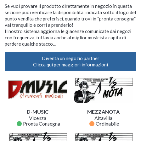
Se vuoi provare il prodotto direttamente in negozio in questa
sezione puoi verificare la disponibilità, indicata sotto il logo del
punto vendita che preferisci, quando trovi in “pronta consegna”
vai tranquillo e corri a prenderlo!
Il nostro sistema aggiorna le giacenze comunicate dai negozi
con frequenza, tuttavia anche al miglior musicista capita di
perdere qualche stacco...
Diventa un negozio partner
Clicca qui per maggiori informazioni
D-MUSIC
MEZZANOTA
Vicenza
Altavilla
fiber_manual_record
fiber_manual_record
Pronta Consegna
Ordinabile