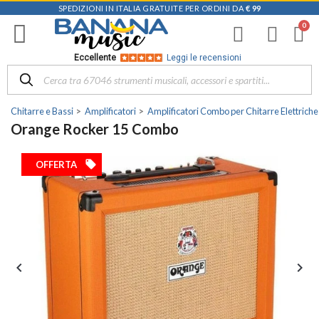
SPEDIZIONI IN ITALIA GRATUITE PER ORDINI DA
€ 99
Eccellente
Leggi le recensioni
Chitarre e Bassi
Amplificatori
Amplificatori Combo per Chitarre Elettriche
Orange Rocker 15 Combo
local_offer
OFFERTA

