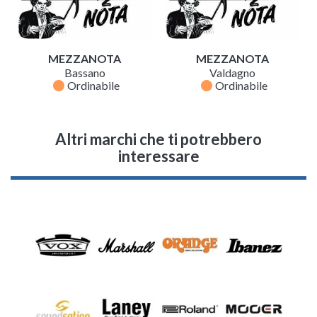
MEZZANOTA
MEZZANOTA
Bassano
Valdagno
fiber_manual_record
fiber_manual_record
Ordinabile
Ordinabile
Altri marchi che ti potrebbero
interessare