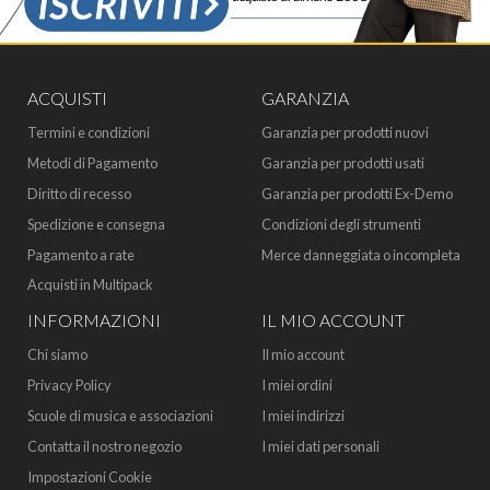
ACQUISTI
GARANZIA
Termini e condizioni
Garanzia per prodotti nuovi
Metodi di Pagamento
Garanzia per prodotti usati
Diritto di recesso
Garanzia per prodotti Ex-Demo
Spedizione e consegna
Condizioni degli strumenti
Pagamento a rate
Merce danneggiata o incompleta
Acquisti in Multipack
INFORMAZIONI
IL MIO ACCOUNT
Chi siamo
Il mio account
Privacy Policy
I miei ordini
Scuole di musica e associazioni
I miei indirizzi
Contatta il nostro negozio
I miei dati personali
Impostazioni Cookie