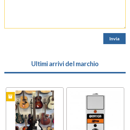
Ultimi arrivi del marchio
inventory
TO