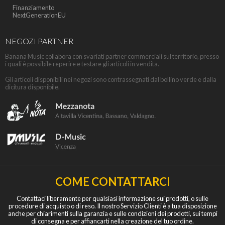
Finanziamento
NextGenerationEU
NEGOZI PARTNER
Banana Music collabora con svariati partner commerciali sul territorio, presso
i quali è possibile reperire e testare gli articoli in vendita.
Gli articoli disponibili nei negozi sono contrassegnati dal bollino verde e dalla
dicitura disponibile.
COME CONTATTARCI
Contattaci liberamente per qualsiasi informazione sui prodotti, o sulle
procedure di acquisto o di reso. Il nostro Servizio Clienti è a tua disposizione
anche per chiarimenti sulla garanzia e sulle condizioni dei prodotti, sui tempi
di consegna e per affiancarti nella creazione del tuo ordine.