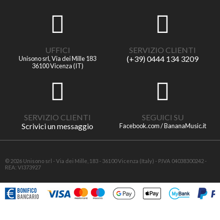
UFFICI
SERVIZIO CLIENTI
(+39) 0444 134 3209
Unisono srl, Via dei Mille 183
36100 Vicenza (IT)
SERVIZIO CLIENTI
SEGUICI SU
Scrivici un messaggio
Facebook.com / BananaMusic.it
© 2026 Unisono srl - Via dei Mille, 183 - 36100 Vicenza (Italy) - P.IVA 04038300242 -
REA: VI373927