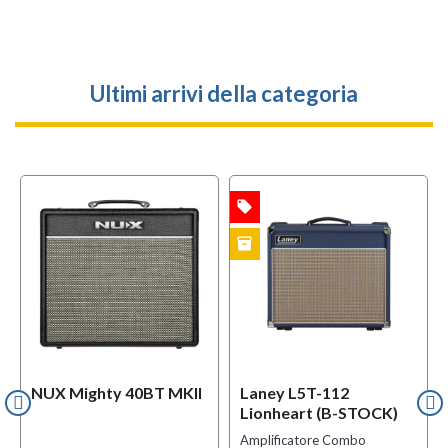
Ultimi arrivi della categoria
local_offer
OFFERTA
inventory
B-STOCK
NUX Mighty 40BT MKII
Laney L5T-112
Lionheart (B-STOCK)
Amplificatore Combo