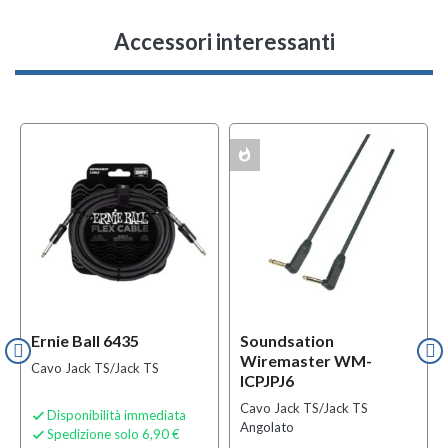
Accessori interessanti
whatshot
MULTIPACK
Ernie Ball 6435
Soundsation
Wiremaster WM-
Cavo Jack TS/Jack TS
ICPJPJ6
Cavo Jack TS/Jack TS
Disponibilità immediata

Angolato
Spedizione solo 6,90 €
