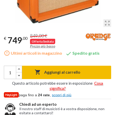
zoom_out_map
849,00 €
749
€
,00
Offerta limitata
Prezzo più basso
error_outline

Ultimi articoli in magazzino
Spedito gratis

Aggiungi al carrello
Questo articolo potrebbe essere in esposizione
Cosa
significa?
paga fino a
24 rate
,
scopri di più
Chiedi ad un esperto
Il nostro staff di musicisti è a vostra disposizione, non
esitate a contattarci!