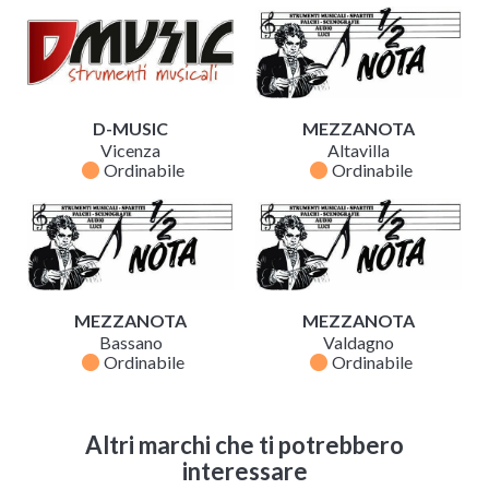
D-MUSIC
MEZZANOTA
Vicenza
Altavilla
fiber_manual_record
fiber_manual_record
Ordinabile
Ordinabile
MEZZANOTA
MEZZANOTA
Bassano
Valdagno
fiber_manual_record
fiber_manual_record
Ordinabile
Ordinabile
Altri marchi che ti potrebbero
interessare