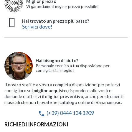
Miglior prezzo
Vi garantiamo il miglior prezzo possibile!
Hai trovato un prezzo più basso?
Scrivici dove!
Hai bisogno di aiuto?
Personale tecnico a tua disposizione per
consigliarti al meglio!
Il nostro staff è a vostra completa disposizione, per potervi
consigliare sul
miglior acquisto
, rispondere alle vostre
domande o offrirvi il
miglior preventivo
, anche per strumenti
musicali che non trovate nel catalogo online di Bananamusic.
(+39) 0444 134 3209
phone
RICHIEDI INFORMAZIONI