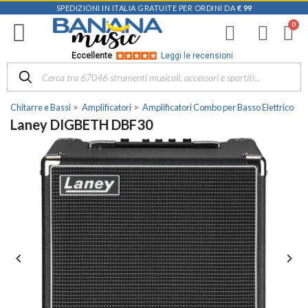
SPEDIZIONI IN ITALIA GRATUITE PER ORDINI DA
€ 99
Eccellente
Leggi le recensioni
Chitarre e Bassi
Amplificatori
Amplificatori Combo per Basso Elettrico
Laney DIGBETH DBF30

