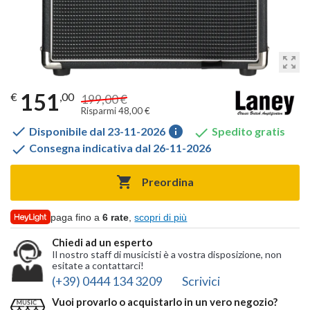
zoom_out_map
151
€
,00
199,00 €
Risparmi 48,00 €

info

Disponibile dal 23-11-2026
Spedito gratis

Consegna indicativa dal 26-11-2026

Preordina
paga fino a
6 rate
,
scopri di più
Chiedi ad un esperto
Il nostro staff di musicisti è a vostra disposizione, non
esitate a contattarci!
(+39) 0444 134 3209
Scrivici
Vuoi provarlo o acquistarlo in un vero negozio?