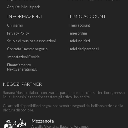
Acquisti in Multipack
INFORMAZIONI
IL MIO ACCOUNT
Chi siamo
Il mio account
Privacy Policy
I miei ordini
Scuole di musica e associazioni
I miei indirizzi
Contatta il nostro negozio
I miei dati personali
Impostazioni Cookie
Finanziamento
NextGenerationEU
NEGOZI PARTNER
Banana Music collabora con svariati partner commerciali sul territorio, presso
i quali è possibile reperire e testare gli articoli in vendita.
Gli articoli disponibili nei negozi sono contrassegnati dal bollino verde e dalla
dicitura disponibile.