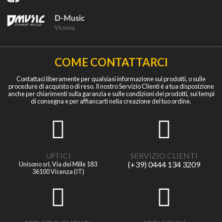
COME CONTATTARCI
Contattaci liberamente per qualsiasi informazione sui prodotti, o sulle
procedure di acquisto o di reso. Il nostro Servizio Clienti è a tua disposizione
anche per chiarimenti sulla garanzia e sulle condizioni dei prodotti, sui tempi
di consegna e per affiancarti nella creazione del tuo ordine.
UFFICI
SERVIZIO CLIENTI
(+39) 0444 134 3209
Unisono srl, Via dei Mille 183
36100 Vicenza (IT)