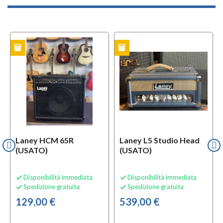
inventory
inventory
i
TO
USATO
USATO
Laney HCM 65R
Laney L5 Studio Head
(USATO)
(USATO)
Disponibilità immediata
Disponibilità immediata


Spedizione gratuita
Spedizione gratuita


129,00 €
539,00 €