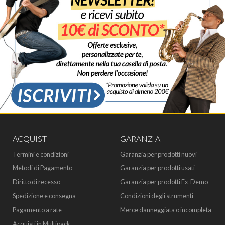
ACQUISTI
GARANZIA
Termini e condizioni
Garanzia per prodotti nuovi
Metodi di Pagamento
Garanzia per prodotti usati
Diritto di recesso
Garanzia per prodotti Ex-Demo
Spedizione e consegna
Condizioni degli strumenti
Pagamento a rate
Merce danneggiata o incompleta
Acquisti in Multipack