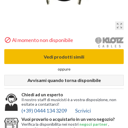
zoom_out_map

Al momento non disponibile
Vedi prodotti simili
oppure
Avvisami quando torna disponibile
Chiedi ad un esperto
Il nostro staff di musicisti è a vostra disposizione, non
esitate a contattarci!
(+39) 0444 134 3209
Scrivici
Vuoi provarlo o acquistarlo in un vero negozio?
Verifica la disponibilita nei nostri
negozi partner
,