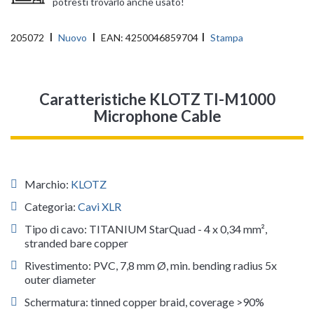
potresti trovarlo anche usato!
205072
Nuovo
EAN:
4250046859704
Stampa
Caratteristiche KLOTZ TI-M1000
Microphone Cable
Marchio:
KLOTZ
Categoria:
Cavi XLR
Tipo di cavo: TITANIUM StarQuad - 4 x 0,34 mm²,
stranded bare copper
Rivestimento: PVC, 7,8 mm Ø, min. bending radius 5x
outer diameter
Schermatura: tinned copper braid, coverage >90%