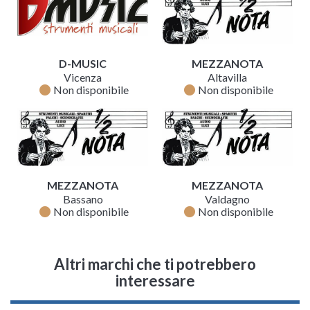
D-MUSIC
MEZZANOTA
Vicenza
Altavilla
fiber_manual_record
fiber_manual_record
Non disponibile
Non disponibile
MEZZANOTA
MEZZANOTA
Bassano
Valdagno
fiber_manual_record
fiber_manual_record
Non disponibile
Non disponibile
Altri marchi che ti potrebbero
interessare