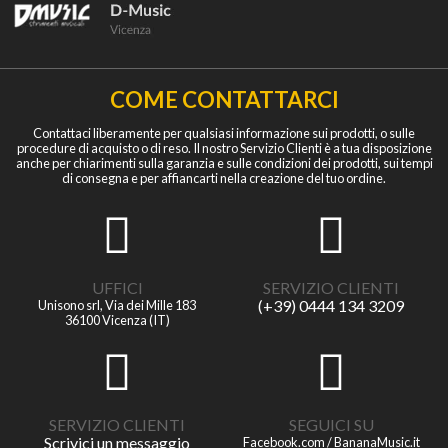
COME CONTATTARCI
Contattaci liberamente per qualsiasi informazione sui prodotti, o sulle
procedure di acquisto o di reso. Il nostro Servizio Clienti è a tua disposizione
anche per chiarimenti sulla garanzia e sulle condizioni dei prodotti, sui tempi
di consegna e per affiancarti nella creazione del tuo ordine.
UFFICI
SERVIZIO CLIENTI
(+39) 0444 134 3209
Unisono srl, Via dei Mille 183
36100 Vicenza (IT)
SERVIZIO CLIENTI
SEGUICI SU
Scrivici un messaggio
Facebook.com / BananaMusic.it