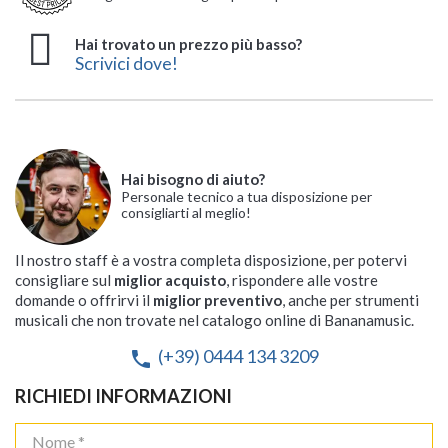
Hai trovato un prezzo più basso?
Scrivici dove!
Hai bisogno di aiuto?
Personale tecnico a tua disposizione per
consigliarti al meglio!
Il nostro staff è a vostra completa disposizione, per potervi
consigliare sul
miglior acquisto
, rispondere alle vostre
domande o offrirvi il
miglior preventivo
, anche per strumenti
musicali che non trovate nel catalogo online di Bananamusic.
(+39) 0444 134 3209
phone
RICHIEDI INFORMAZIONI