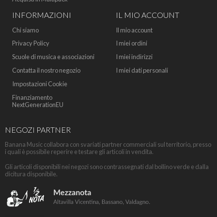
INFORMAZIONI
IL MIO ACCOUNT
Chi siamo
Il mio account
Privacy Policy
I miei ordini
Scuole di musica e associazioni
I miei indirizzi
Contatta il nostro negozio
I miei dati personali
Impostazioni Cookie
Finanziamento
NextGenerationEU
NEGOZI PARTNER
Banana Music collabora con svariati partner commerciali sul territorio, presso
i quali è possibile reperire e testare gli articoli in vendita.
Gli articoli disponibili nei negozi sono contrassegnati dal bollino verde e dalla
dicitura disponibile.