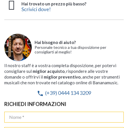
Hai trovato un prezzo più basso?
Scrivici dove!
Hai bisogno di aiuto?
Personale tecnico a tua disposizione per
consigliarti al meglio!
Il nostro staff è a vostra completa disposizione, per potervi
consigliare sul
miglior acquisto
, rispondere alle vostre
domande o offrirvi il
miglior preventivo
, anche per strumenti
musicali che non trovate nel catalogo online di Bananamusic.
(+39) 0444 134 3209
phone
RICHIEDI INFORMAZIONI