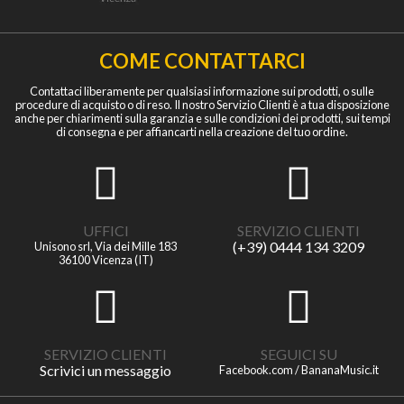
COME CONTATTARCI
Contattaci liberamente per qualsiasi informazione sui prodotti, o sulle
procedure di acquisto o di reso. Il nostro Servizio Clienti è a tua disposizione
anche per chiarimenti sulla garanzia e sulle condizioni dei prodotti, sui tempi
di consegna e per affiancarti nella creazione del tuo ordine.
UFFICI
SERVIZIO CLIENTI
(+39) 0444 134 3209
Unisono srl, Via dei Mille 183
36100 Vicenza (IT)
SERVIZIO CLIENTI
SEGUICI SU
Scrivici un messaggio
Facebook.com / BananaMusic.it