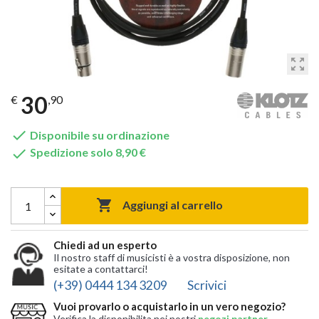
zoom_out_map
30
€
,90

Disponibile su ordinazione

Spedizione solo 8,90 €

Aggiungi al carrello
Chiedi ad un esperto
Il nostro staff di musicisti è a vostra disposizione, non
esitate a contattarci!
(+39) 0444 134 3209
Scrivici
Vuoi provarlo o acquistarlo in un vero negozio?
Verifica la disponibilita nei nostri
negozi partner
,