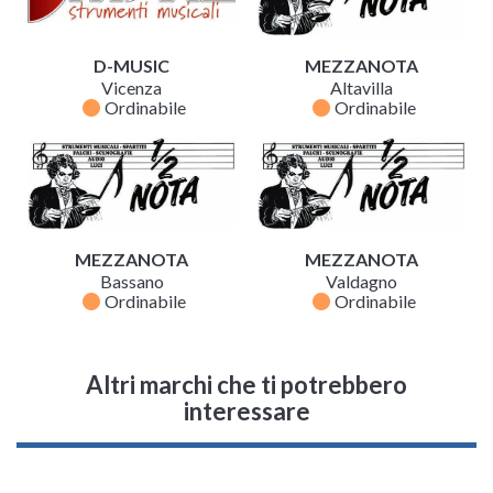
D-MUSIC
MEZZANOTA
Vicenza
Altavilla
fiber_manual_record
fiber_manual_record
Ordinabile
Ordinabile
MEZZANOTA
MEZZANOTA
Bassano
Valdagno
fiber_manual_record
fiber_manual_record
Ordinabile
Ordinabile
Altri marchi che ti potrebbero
interessare