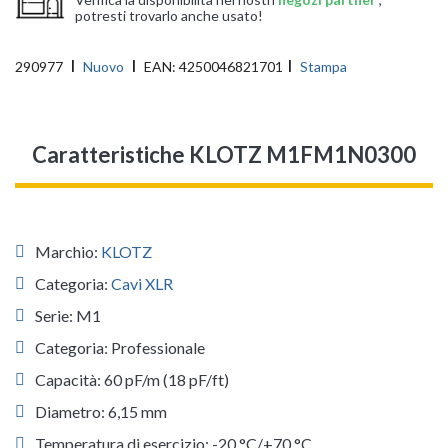
potresti trovarlo anche usato!
290977
Nuovo
EAN:
4250046821701
Stampa
Caratteristiche KLOTZ M1FM1N0300
Marchio:
KLOTZ
Categoria:
Cavi XLR
Serie: M1
Categoria: Professionale
Capacità: 60 pF/m (18 pF/ft)
Diametro: 6,15 mm
Temperatura di esercizio: -20 °C/+70 °C