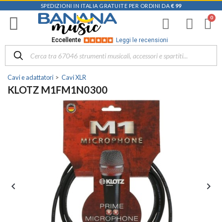
SPEDIZIONI IN ITALIA GRATUITE PER ORDINI DA
€ 99
Eccellente
Leggi le recensioni
Cavi e adattatori
Cavi XLR
KLOTZ M1FM1N0300

