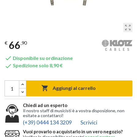
zoom_out_map
66
€
,90

Disponibile su ordinazione

Spedizione solo 8,90 €

Aggiungi al carrello
Chiedi ad un esperto
Il nostro staff di musicisti è a vostra disposizione, non
esitate a contattarci!
(+39) 0444 134 3209
Scrivici
Vuoi provarlo o acquistarlo in un vero negozio?
Verifica la disponibilita nei nostri
negozi partner
,