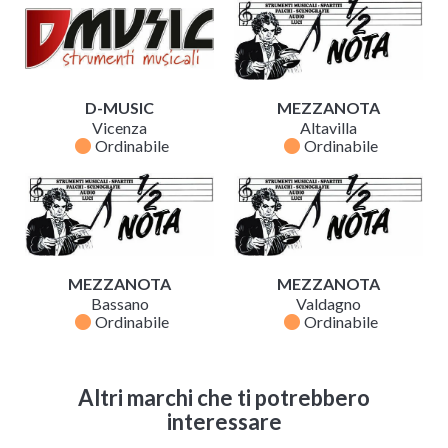
D-MUSIC
MEZZANOTA
Vicenza
Altavilla
fiber_manual_record
fiber_manual_record
Ordinabile
Ordinabile
MEZZANOTA
MEZZANOTA
Bassano
Valdagno
fiber_manual_record
fiber_manual_record
Ordinabile
Ordinabile
Altri marchi che ti potrebbero
interessare