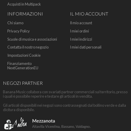
Acquisti in Multipack
INFORMAZIONI
IL MIO ACCOUNT
Chi siamo
Il mio account
Privacy Policy
I miei ordini
Scuole di musica e associazioni
I miei indirizzi
Contatta il nostro negozio
I miei dati personali
Impostazioni Cookie
Finanziamento
NextGenerationEU
NEGOZI PARTNER
Banana Music collabora con svariati partner commerciali sul territorio, presso
i quali è possibile reperire e testare gli articoli in vendita.
Gli articoli disponibili nei negozi sono contrassegnati dal bollino verde e dalla
dicitura disponibile.