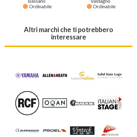
Bassano
Valdagno
fiber_manual_record
fiber_manual_record
Ordinabile
Ordinabile
Altri marchi che ti potrebbero
interessare