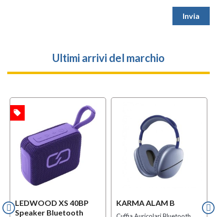
Ultimi arrivi del marchio
local_offer
TA
LEDWOOD XS 40BP
KARMA ALAM B
Speaker Bluetooth
Cuffia Auricolari Bluetooth