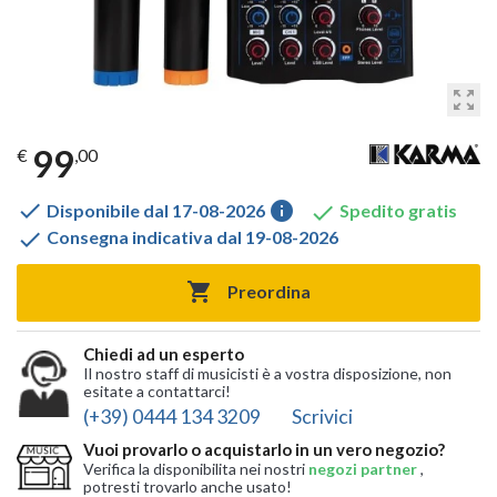
zoom_out_map
99
€
,00

info

Disponibile dal 17-08-2026
Spedito gratis

Consegna indicativa dal 19-08-2026

Preordina
Chiedi ad un esperto
Il nostro staff di musicisti è a vostra disposizione, non
esitate a contattarci!
(+39) 0444 134 3209
Scrivici
Vuoi provarlo o acquistarlo in un vero negozio?
Verifica la disponibilita nei nostri
negozi partner
,
potresti trovarlo anche usato!