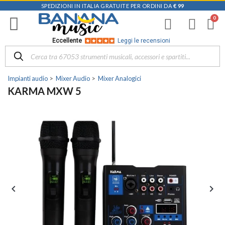
SPEDIZIONI IN ITALIA GRATUITE PER ORDINI DA
€ 99
Eccellente
Leggi le recensioni
Impianti audio
Mixer Audio
Mixer Analogici
KARMA MXW 5

