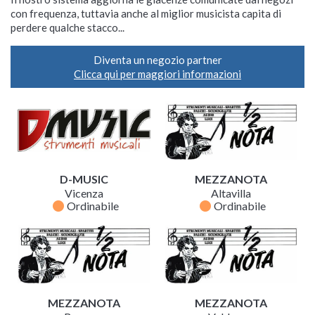
con frequenza, tuttavia anche al miglior musicista capita di
perdere qualche stacco...
Diventa un negozio partner
Clicca qui per maggiori informazioni
D-MUSIC
MEZZANOTA
Vicenza
Altavilla
fiber_manual_record
fiber_manual_record
Ordinabile
Ordinabile
MEZZANOTA
MEZZANOTA