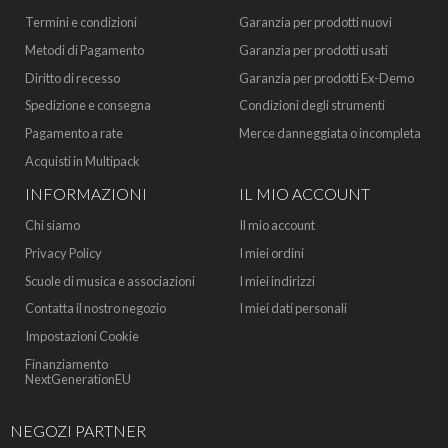
Termini e condizioni
Garanzia per prodotti nuovi
Metodi di Pagamento
Garanzia per prodotti usati
Diritto di recesso
Garanzia per prodotti Ex-Demo
Spedizione e consegna
Condizioni degli strumenti
Pagamento a rate
Merce danneggiata o incompleta
Acquisti in Multipack
INFORMAZIONI
IL MIO ACCOUNT
Chi siamo
Il mio account
Privacy Policy
I miei ordini
Scuole di musica e associazioni
I miei indirizzi
Contatta il nostro negozio
I miei dati personali
Impostazioni Cookie
Finanziamento
NextGenerationEU
NEGOZI PARTNER