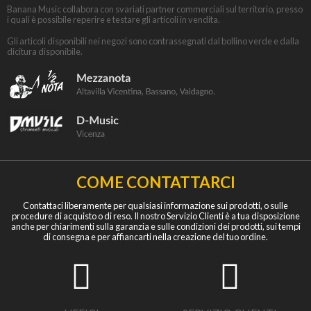
Banana Music collabora con svariati partner commerciali sul territorio, presso
i quali è possibile reperire e testare gli articoli in vendita.
Gli articoli disponibili nei negozi sono contrassegnati dal bollino verde e dalla
dicitura disponibile.
COME CONTATTARCI
Contattaci liberamente per qualsiasi informazione sui prodotti, o sulle
procedure di acquisto o di reso. Il nostro Servizio Clienti è a tua disposizione
anche per chiarimenti sulla garanzia e sulle condizioni dei prodotti, sui tempi
di consegna e per affiancarti nella creazione del tuo ordine.