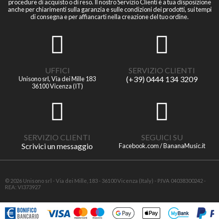
procedure di acquisto o di reso. Il nostro Servizio Clienti è a tua disposizione
anche per chiarimenti sulla garanzia e sulle condizioni dei prodotti, sui tempi
di consegna e per affiancarti nella creazione del tuo ordine.
UFFICI
SERVIZIO CLIENTI
(+39) 0444 134 3209
Unisono srl, Via dei Mille 183
36100 Vicenza (IT)
SERVIZIO CLIENTI
SEGUICI SU
Scrivici un messaggio
Facebook.com / BananaMusic.it
© 2026 Unisono srl - Via dei Mille, 183 - 36100 Vicenza (Italy) - P.IVA 04038300242 -
REA: VI373927