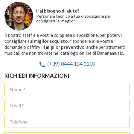
Hai bisogno di aiuto?
Personale tecnico a tua disposizione per
consigliarti al meglio!
Il nostro staff è a vostra completa disposizione, per potervi
consigliare sul
miglior acquisto
, rispondere alle vostre
domande o offrirvi il
miglior preventivo
, anche per strumenti
musicali che non trovate nel catalogo online di Bananamusic.
(+39) 0444 134 3209
phone
RICHIEDI INFORMAZIONI