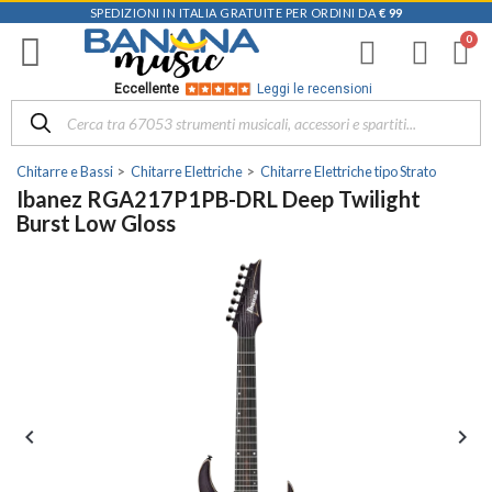
SPEDIZIONI IN ITALIA GRATUITE PER ORDINI DA
€ 99
Eccellente
Leggi le recensioni
Chitarre e Bassi
Chitarre Elettriche
Chitarre Elettriche tipo Strato
Ibanez RGA217P1PB-DRL Deep Twilight
Burst Low Gloss

