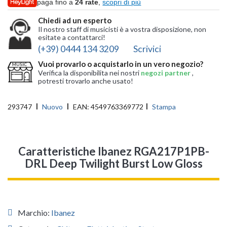
paga fino a
24 rate
,
scopri di più
Chiedi ad un esperto
Il nostro staff di musicisti è a vostra disposizione, non
esitate a contattarci!
(+39) 0444 134 3209
Scrivici
Vuoi provarlo o acquistarlo in un vero negozio?
Verifica la disponibilita nei nostri
negozi partner
,
potresti trovarlo anche usato!
293747
Nuovo
EAN:
4549763369772
Stampa
Caratteristiche Ibanez RGA217P1PB-
DRL Deep Twilight Burst Low Gloss
Marchio:
Ibanez