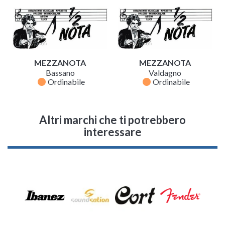
MEZZANOTA
MEZZANOTA
Bassano
Valdagno
fiber_manual_record
fiber_manual_record
Ordinabile
Ordinabile
Altri marchi che ti potrebbero
interessare