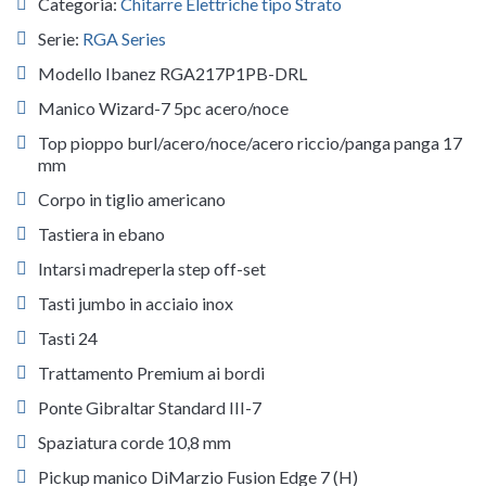
Categoria:
Chitarre Elettriche tipo Strato
Serie:
RGA Series
Modello Ibanez RGA217P1PB-DRL
Manico Wizard-7 5pc acero/noce
Top pioppo burl/acero/noce/acero riccio/panga panga 17
mm
Corpo in tiglio americano
Tastiera in ebano
Intarsi madreperla step off-set
Tasti jumbo in acciaio inox
Tasti 24
Trattamento Premium ai bordi
Ponte Gibraltar Standard III-7
Spaziatura corde 10,8 mm
Pickup manico DiMarzio Fusion Edge 7 (H)