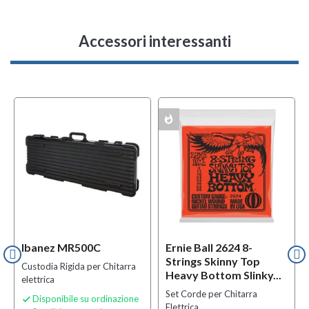
Accessori interessanti
whatshot
MULTIPACK
Ibanez MR500C
Ernie Ball 2624 8-
Strings Skinny Top
Custodia Rigida per Chitarra
Heavy Bottom Slinky...
elettrica
Set Corde per Chitarra
Disponibile su ordinazione

Elettrica