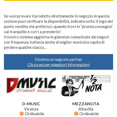
Se vuoi provare il prodotto direttamente in negozio in questa
sezione puoi verificare la disponibilità, indicata sotto il logo del
punto vendita che preferisci, quando trovi in “pronta consegna”
vai tranquillo e corri a prenderlo!
Il nostro sistema aggiorna le giacenze comunicate dai negozi
con frequenza, tuttavia anche al miglior musicista capita di
perdere qualche stacco...
Diventa un negozio partner
Clicca qui per maggiori informazioni
D-MUSIC
MEZZANOTA
Vicenza
Altavilla
fiber_manual_record
fiber_manual_record
Ordinabile
Ordinabile