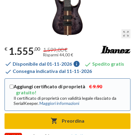
zoom_out_map
1.555
€
,00
1.599,00 €
Risparmi 44,00 €

info

Disponibile dal 01-11-2026
Spedito gratis

Consegna indicativa dal 11-11-2026
Aggiungi certificato di proprietà
€ 9.90
gratuito!
Il certificato di proprietà con validità legale rilasciato da
SerialKeeper.
Maggiori informazioni

Preordina