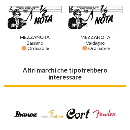
MEZZANOTA
MEZZANOTA
Bassano
Valdagno
fiber_manual_record
fiber_manual_record
Ordinabile
Ordinabile
Altri marchi che ti potrebbero
interessare