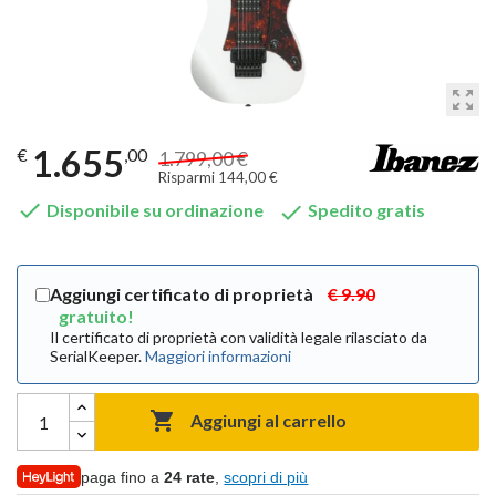
zoom_out_map
1.655
€
,00
1.799,00 €
Risparmi 144,00 €


Disponibile su ordinazione
Spedito gratis
Aggiungi certificato di proprietà
€ 9.90
gratuito!
Il certificato di proprietà con validità legale rilasciato da
SerialKeeper.
Maggiori informazioni

Aggiungi al carrello
paga fino a
24 rate
,
scopri di più