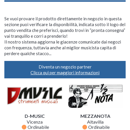
Se vuoi provare il prodotto direttamente in negozio in questa
sezione puoi verificare la disponibilità, indicata sotto il logo del
punto vendita che preferisci, quando trovi in “pronta consegna”
vai tranquillo e corri a prenderlo!
Il nostro sistema aggiorna le giacenze comunicate dai negozi
con frequenza, tuttavia anche al miglior musicista capita di
perdere qualche stacco...
Diventa un negozio partner
Clicca qui per maggiori informazioni
D-MUSIC
MEZZANOTA
Vicenza
Altavilla
fiber_manual_record
fiber_manual_record
Ordinabile
Ordinabile