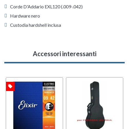
Corde D'Addario EXL120 (.009-.042)
Hardware nero
Custodia hardshell inclusa
Accessori interessanti
local_offer
w
TA
MULTIPACK