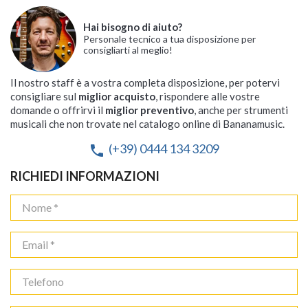
Hai bisogno di aiuto?
Personale tecnico a tua disposizione per
consigliarti al meglio!
Il nostro staff è a vostra completa disposizione, per potervi
consigliare sul
miglior acquisto
, rispondere alle vostre
domande o offrirvi il
miglior preventivo
, anche per strumenti
musicali che non trovate nel catalogo online di Bananamusic.
(+39) 0444 134 3209
phone
RICHIEDI INFORMAZIONI