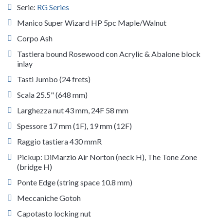
Serie:
RG Series
Manico Super Wizard HP 5pc Maple/Walnut
Corpo Ash
Tastiera bound Rosewood con Acrylic & Abalone block
inlay
Tasti Jumbo (24 frets)
Scala 25.5" (648 mm)
Larghezza nut 43 mm, 24F 58 mm
Spessore 17 mm (1F), 19 mm (12F)
Raggio tastiera 430 mmR
Pickup: DiMarzio Air Norton (neck H), The Tone Zone
(bridge H)
Ponte Edge (string space 10.8 mm)
Meccaniche Gotoh
Capotasto locking nut