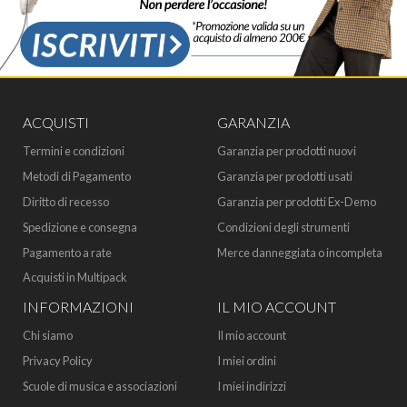
ACQUISTI
GARANZIA
Termini e condizioni
Garanzia per prodotti nuovi
Metodi di Pagamento
Garanzia per prodotti usati
Diritto di recesso
Garanzia per prodotti Ex-Demo
Spedizione e consegna
Condizioni degli strumenti
Pagamento a rate
Merce danneggiata o incompleta
Acquisti in Multipack
INFORMAZIONI
IL MIO ACCOUNT
Chi siamo
Il mio account
Privacy Policy
I miei ordini
Scuole di musica e associazioni
I miei indirizzi