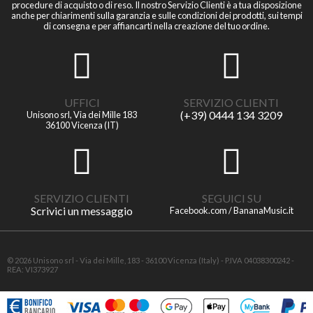
procedure di acquisto o di reso. Il nostro Servizio Clienti è a tua disposizione
anche per chiarimenti sulla garanzia e sulle condizioni dei prodotti, sui tempi
di consegna e per affiancarti nella creazione del tuo ordine.
UFFICI
SERVIZIO CLIENTI
(+39) 0444 134 3209
Unisono srl, Via dei Mille 183
36100 Vicenza (IT)
SERVIZIO CLIENTI
SEGUICI SU
Scrivici un messaggio
Facebook.com / BananaMusic.it
© 2026 Unisono srl - Via dei Mille, 183 - 36100 Vicenza (Italy) - P.IVA 04038300242 -
REA: VI373927