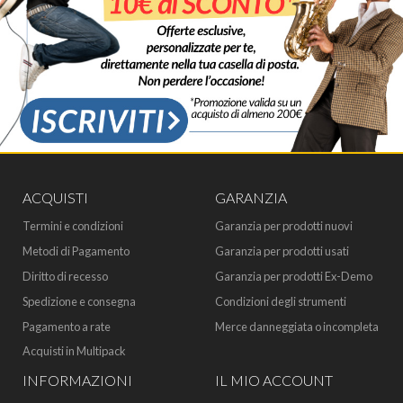
ACQUISTI
GARANZIA
Termini e condizioni
Garanzia per prodotti nuovi
Metodi di Pagamento
Garanzia per prodotti usati
Diritto di recesso
Garanzia per prodotti Ex-Demo
Spedizione e consegna
Condizioni degli strumenti
Pagamento a rate
Merce danneggiata o incompleta
Acquisti in Multipack
INFORMAZIONI
IL MIO ACCOUNT