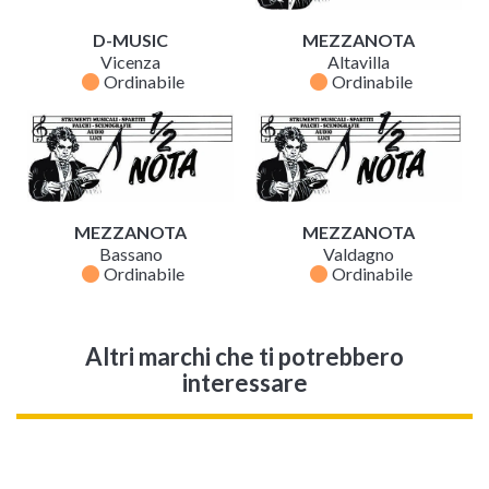
D-MUSIC
MEZZANOTA
Vicenza
Altavilla
fiber_manual_record
fiber_manual_record
Ordinabile
Ordinabile
MEZZANOTA
MEZZANOTA
Bassano
Valdagno
fiber_manual_record
fiber_manual_record
Ordinabile
Ordinabile
Altri marchi che ti potrebbero
interessare