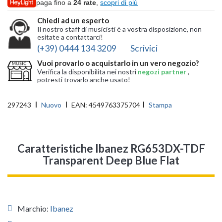
paga fino a
24 rate
,
scopri di più
Chiedi ad un esperto
Il nostro staff di musicisti è a vostra disposizione, non
esitate a contattarci!
(+39) 0444 134 3209
Scrivici
Vuoi provarlo o acquistarlo in un vero negozio?
Verifica la disponibilita nei nostri
negozi partner
,
potresti trovarlo anche usato!
297243
Nuovo
EAN:
4549763375704
Stampa
Caratteristiche Ibanez RG653DX-TDF
Transparent Deep Blue Flat
Marchio:
Ibanez