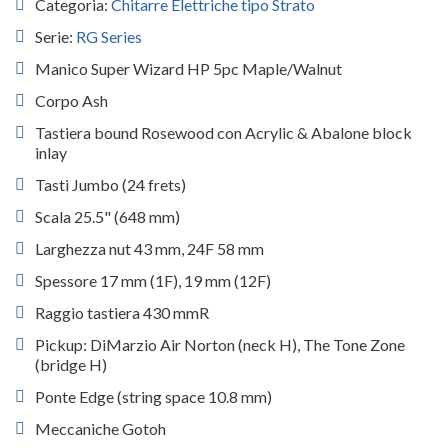
Categoria:
Chitarre Elettriche tipo Strato
Serie:
RG Series
Manico Super Wizard HP 5pc Maple/Walnut
Corpo Ash
Tastiera bound Rosewood con Acrylic & Abalone block
inlay
Tasti Jumbo (24 frets)
Scala 25.5" (648 mm)
Larghezza nut 43 mm, 24F 58 mm
Spessore 17 mm (1F), 19 mm (12F)
Raggio tastiera 430 mmR
Pickup: DiMarzio Air Norton (neck H), The Tone Zone
(bridge H)
Ponte Edge (string space 10.8 mm)
Meccaniche Gotoh