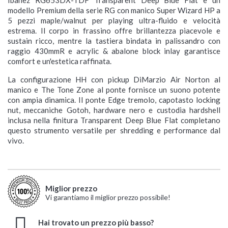
Ibanez RG653DX-TDF Transparent Deep Blue Flat è un
modello Premium della serie RG con manico Super Wizard HP a
5 pezzi maple/walnut per playing ultra-fluido e velocità
estrema. Il corpo in frassino offre brillantezza piacevole e
sustain ricco, mentre la tastiera bindata in palissandro con
raggio 430mmR e acrylic & abalone block inlay garantisce
comfort e un'estetica raffinata.
La configurazione HH con pickup DiMarzio Air Norton al
manico e The Tone Zone al ponte fornisce un suono potente
con ampia dinamica. Il ponte Edge tremolo, capotasto locking
nut, meccaniche Gotoh, hardware nero e custodia hardshell
inclusa nella finitura Transparent Deep Blue Flat completano
questo strumento versatile per shredding e performance dal
vivo.
Miglior prezzo
Vi garantiamo il miglior prezzo possibile!
Hai trovato un prezzo più basso?