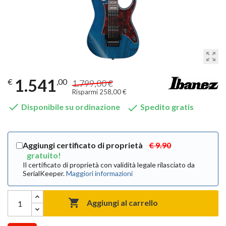
zoom_out_map
1.541
€
,00
1.799,00 €
Risparmi 258,00 €


Disponibile su ordinazione
Spedito gratis
Aggiungi certificato di proprietà
€ 9.90
gratuito!
Il certificato di proprietà con validità legale rilasciato da
SerialKeeper.
Maggiori informazioni

Aggiungi al carrello