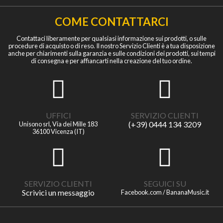
COME CONTATTARCI
Contattaci liberamente per qualsiasi informazione sui prodotti, o sulle
procedure di acquisto o di reso. Il nostro Servizio Clienti è a tua disposizione
anche per chiarimenti sulla garanzia e sulle condizioni dei prodotti, sui tempi
di consegna e per affiancarti nella creazione del tuo ordine.
UFFICI
SERVIZIO CLIENTI
(+39) 0444 134 3209
Unisono srl, Via dei Mille 183
36100 Vicenza (IT)
SERVIZIO CLIENTI
SEGUICI SU
Scrivici un messaggio
Facebook.com / BananaMusic.it