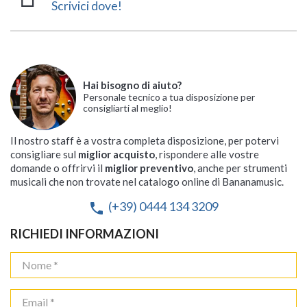
Scrivici dove!
Hai bisogno di aiuto?
Personale tecnico a tua disposizione per
consigliarti al meglio!
Il nostro staff è a vostra completa disposizione, per potervi
consigliare sul
miglior acquisto
, rispondere alle vostre
domande o offrirvi il
miglior preventivo
, anche per strumenti
musicali che non trovate nel catalogo online di Bananamusic.
(+39) 0444 134 3209
phone
RICHIEDI INFORMAZIONI