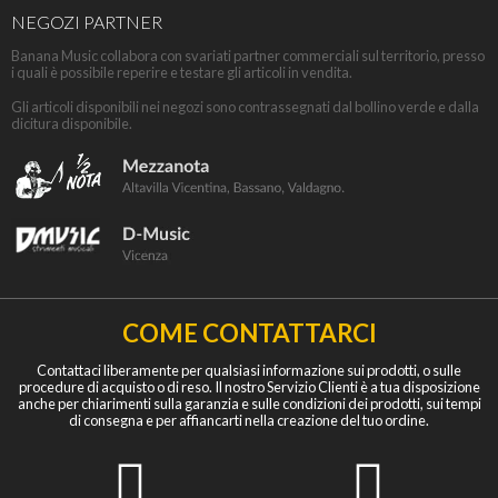
NEGOZI PARTNER
Banana Music collabora con svariati partner commerciali sul territorio, presso
i quali è possibile reperire e testare gli articoli in vendita.
Gli articoli disponibili nei negozi sono contrassegnati dal bollino verde e dalla
dicitura disponibile.
COME CONTATTARCI
Contattaci liberamente per qualsiasi informazione sui prodotti, o sulle
procedure di acquisto o di reso. Il nostro Servizio Clienti è a tua disposizione
anche per chiarimenti sulla garanzia e sulle condizioni dei prodotti, sui tempi
di consegna e per affiancarti nella creazione del tuo ordine.