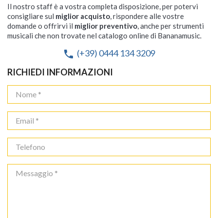
Il nostro staff è a vostra completa disposizione, per potervi
consigliare sul
miglior acquisto
, rispondere alle vostre
domande o offrirvi il
miglior preventivo
, anche per strumenti
musicali che non trovate nel catalogo online di Bananamusic.
(+39) 0444 134 3209
phone
RICHIEDI INFORMAZIONI