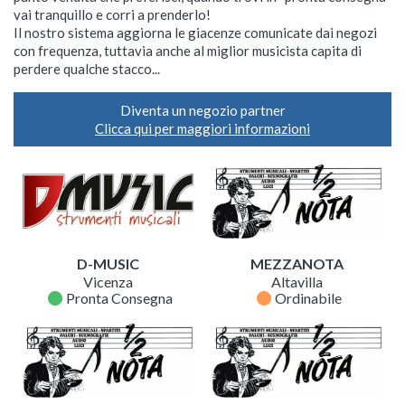
vai tranquillo e corri a prenderlo!
Il nostro sistema aggiorna le giacenze comunicate dai negozi
con frequenza, tuttavia anche al miglior musicista capita di
perdere qualche stacco...
Diventa un negozio partner
Clicca qui per maggiori informazioni
D-MUSIC
MEZZANOTA
Vicenza
Altavilla
fiber_manual_record
fiber_manual_record
Pronta Consegna
Ordinabile