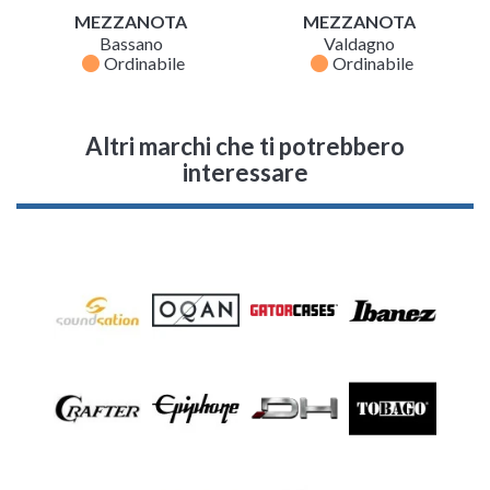
MEZZANOTA
MEZZANOTA
Bassano
Valdagno
fiber_manual_record
fiber_manual_record
Ordinabile
Ordinabile
Altri marchi che ti potrebbero
interessare