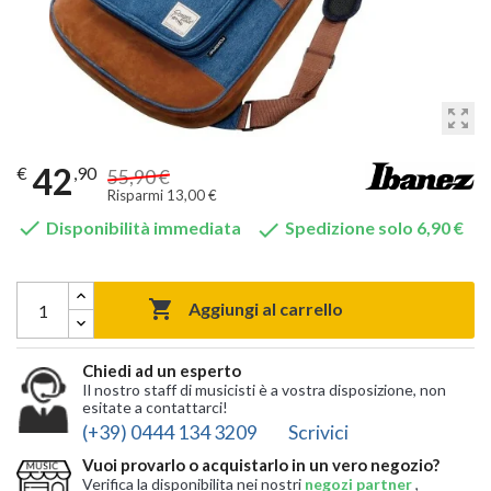
zoom_out_map
42
€
,90
55,90 €
Risparmi 13,00 €


Disponibilità immediata
Spedizione solo 6,90 €

Aggiungi al carrello
Chiedi ad un esperto
Il nostro staff di musicisti è a vostra disposizione, non
esitate a contattarci!
(+39) 0444 134 3209
Scrivici
Vuoi provarlo o acquistarlo in un vero negozio?
Verifica la disponibilita nei nostri
negozi partner
,