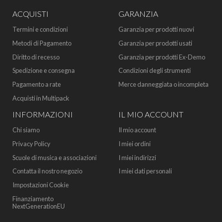
ACQUISTI
GARANZIA
Termini e condizioni
Garanzia per prodotti nuovi
Metodi di Pagamento
Garanzia per prodotti usati
Diritto di recesso
Garanzia per prodotti Ex-Demo
Spedizione e consegna
Condizioni degli strumenti
Pagamento a rate
Merce danneggiata o incompleta
Acquisti in Multipack
INFORMAZIONI
IL MIO ACCOUNT
Chi siamo
Il mio account
Privacy Policy
I miei ordini
Scuole di musica e associazioni
I miei indirizzi
Contatta il nostro negozio
I miei dati personali
Impostazioni Cookie
Finanziamento
NextGenerationEU