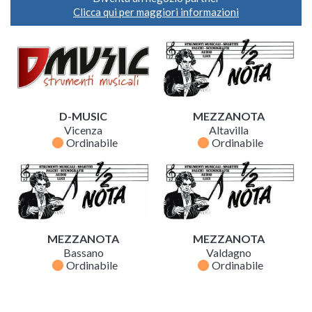
Clicca qui per maggiori informazioni
D-MUSIC
MEZZANOTA
Vicenza
Altavilla
fiber_manual_record
fiber_manual_record
Ordinabile
Ordinabile
MEZZANOTA
MEZZANOTA
Bassano
Valdagno
fiber_manual_record
fiber_manual_record
Ordinabile
Ordinabile