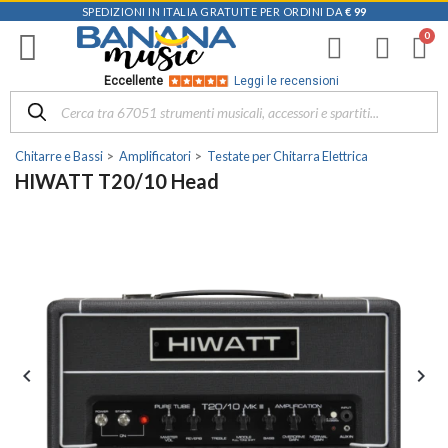
SPEDIZIONI IN ITALIA GRATUITE PER ORDINI DA
€ 99
Eccellente
Leggi le recensioni
Chitarre e Bassi
Amplificatori
Testate per Chitarra Elettrica
HIWATT T20/10 Head

