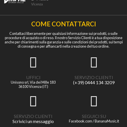
COME CONTATTARCI
Contattaci liberamente per qualsiasi informazione sui prodotti, o sulle
procedure di acquisto o di reso. Il nostro Servizio Clienti è a tua disposizione
anche per chiarimenti sulla garanzia e sulle condizioni dei prodotti, sui tempi
di consegna e per affiancarti nella creazione del tuo ordine.
UFFICI
SERVIZIO CLIENTI
(+39) 0444 134 3209
Unisono srl, Via dei Mille 183
36100 Vicenza (IT)
SERVIZIO CLIENTI
SEGUICI SU
Scrivici un messaggio
Facebook.com / BananaMusic.it