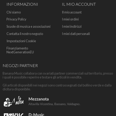
INFORMAZIONI
IL MIO ACCOUNT
Chi siamo
Il mio account
Privacy Policy
I miei ordini
Scuole di musica e associazioni
I miei indirizzi
Contatta il nostro negozio
I miei dati personali
Impostazioni Cookie
Finanziamento
NextGenerationEU
NEGOZI PARTNER
Banana Music collabora con svariati partner commerciali sul territorio, presso
i quali è possibile reperire e testare gli articoli in vendita.
Gli articoli disponibili nei negozi sono contrassegnati dal bollino verde e dalla
dicitura disponibile.