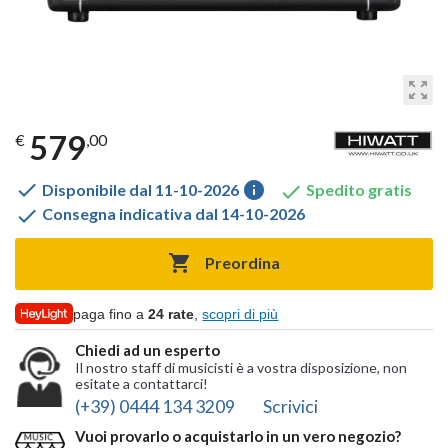
zoom_out_map
579
€
,00

info

Disponibile dal 11-10-2026
Spedito gratis

Consegna indicativa dal 14-10-2026

Preordina
paga fino a
24 rate
,
scopri di più
Chiedi ad un esperto
Il nostro staff di musicisti è a vostra disposizione, non
esitate a contattarci!
(+39) 0444 134 3209
Scrivici
Vuoi provarlo o acquistarlo in un vero negozio?