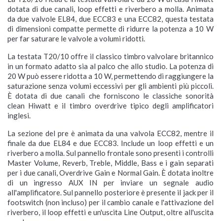
dotata di due canali, loop effetti e riverbero a molla. Animata
da due valvole EL84, due ECC83 e una ECC82, questa testata
di dimensioni compatte permette di ridurre la potenza a 10 W
per far saturare le valvole a volumi ridotti.
La testata T20/10 offre il classico timbro valvolare britannico
in un formato adatto sia al palco che allo studio. La potenza di
20 W può essere ridotta a 10 W, permettendo di raggiungere la
saturazione senza volumi eccessivi per gli ambienti più piccoli.
È dotata di due canali che forniscono le classiche sonorità
clean Hiwatt e il timbro overdrive tipico degli amplificatori
inglesi.
La sezione del pre è animata da una valvola ECC82, mentre il
finale da due EL84 e due ECC83. Include un loop effetti e un
riverbero a molla. Sul pannello frontale sono presenti i controlli
Master Volume, Reverb, Treble, Middle, Bass e i gain separati
per i due canali, Overdrive Gain e Normal Gain. È dotata inoltre
di un ingresso AUX IN per inviare un segnale audio
all'amplificatore. Sul pannello posteriore è presente il jack per il
footswitch (non incluso) per il cambio canale e l'attivazione del
riverbero, il loop effetti e un'uscita Line Output, oltre all'uscita