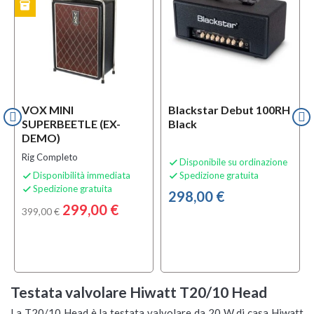
inventory
MO
VOX MINI
Blackstar Debut 100RH
SUPERBEETLE (EX-
Black
DEMO)
Rig Completo
Disponibile su ordinazione

Disponibilità immediata
Spedizione gratuita


Spedizione gratuita

298,00 €
299,00 €
399,00 €
Testata valvolare Hiwatt T20/10 Head
La T20/10 Head è la testata valvolare da 20 W di casa Hiwatt