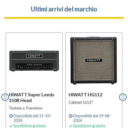
Ultimi arrivi del marchio
HIWATT Super Leeds
HIWATT HG112
150R Head
Cabinet 1x12"
Testata a Transistor
Disponibile dal 11-10-
Disponibile dal 19-08-
schedule
schedule
2026
2026
Spedizione gratuita
Spedizione gratuita

