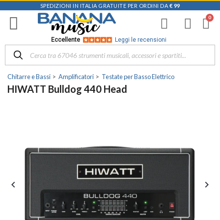
SPEDIZIONI IN ITALIA GRATUITE PER ORDINI DA
€ 99
Eccellente
Leggi le recensioni
Chitarre e Bassi
Amplificatori
Testate per Basso Elettrico
HIWATT Bulldog 440 Head

