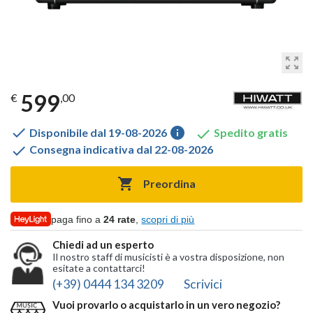
zoom_out_map
599
€
,00

info

Disponibile dal 19-08-2026
Spedito gratis

Consegna indicativa dal 22-08-2026

Preordina
paga fino a
24 rate
,
scopri di più
Chiedi ad un esperto
Il nostro staff di musicisti è a vostra disposizione, non
esitate a contattarci!
(+39) 0444 134 3209
Scrivici
Vuoi provarlo o acquistarlo in un vero negozio?