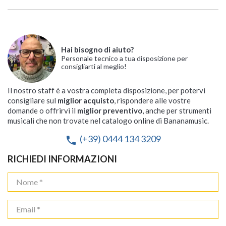
Hai bisogno di aiuto?
Personale tecnico a tua disposizione per
consigliarti al meglio!
Il nostro staff è a vostra completa disposizione, per potervi
consigliare sul
miglior acquisto
, rispondere alle vostre
domande o offrirvi il
miglior preventivo
, anche per strumenti
musicali che non trovate nel catalogo online di Bananamusic.
(+39) 0444 134 3209
phone
RICHIEDI INFORMAZIONI