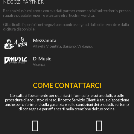
NEGOZI PARTNER
Banana Music collabora con svariati partner commerciali sul territorio, presso
i quali è possibile reperire e testare gli articoli in vendita.
Gli articoli disponibili nei negozi sono contrassegnati dal bollino verde e dalla
dicitura disponibile.
COME CONTATTARCI
Contattaci liberamente per qualsiasi informazione sui prodotti, o sulle
procedure di acquisto o di reso. Il nostro Servizio Clienti è a tua disposizione
anche per chiarimenti sulla garanzia e sulle condizioni dei prodotti, sui tempi
di consegna e per affiancarti nella creazione del tuo ordine.