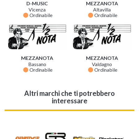
D-MUSIC
MEZZANOTA
Vicenza
Altavilla
fiber_manual_record
fiber_manual_record
Ordinabile
Ordinabile
MEZZANOTA
MEZZANOTA
Bassano
Valdagno
fiber_manual_record
fiber_manual_record
Ordinabile
Ordinabile
Altri marchi che ti potrebbero
interessare