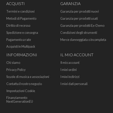
ACQUISTI
GARANZIA
Termini e condizioni
Garanzia per prodotti nuovi
Metodi di Pagamento
Garanzia per prodotti usati
Diritto di recesso
Garanzia per prodotti Ex-Demo
Spedizione e consegna
Condizioni degli strumenti
Pagamento a rate
Merce danneggiata o incompleta
Acquisti in Multipack
INFORMAZIONI
IL MIO ACCOUNT
Chi siamo
Il mio account
Privacy Policy
I miei ordini
Scuole di musica e associazioni
I miei indirizzi
Contatta il nostro negozio
I miei dati personali
Impostazioni Cookie
Finanziamento
NextGenerationEU