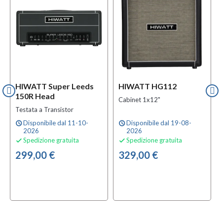
HIWATT Super Leeds
HIWATT HG112
150R Head
Cabinet 1x12"
Testata a Transistor
Disponibile dal 11-10-
Disponibile dal 19-08-
schedule
schedule
2026
2026
Spedizione gratuita
Spedizione gratuita


299,00 €
329,00 €