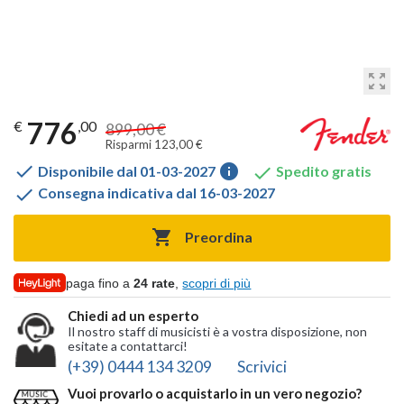
zoom_out_map
776
€
,00
899,00 €
Risparmi 123,00 €

info

Disponibile dal 01-03-2027
Spedito gratis

Consegna indicativa dal 16-03-2027

Preordina
paga fino a
24 rate
,
scopri di più
Chiedi ad un esperto
Il nostro staff di musicisti è a vostra disposizione, non
esitate a contattarci!
(+39) 0444 134 3209
Scrivici
Vuoi provarlo o acquistarlo in un vero negozio?