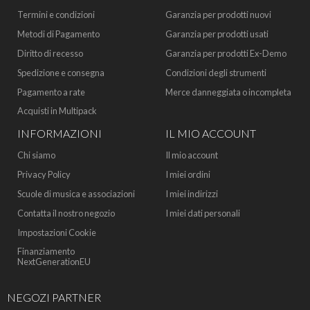
Termini e condizioni
Garanzia per prodotti nuovi
Metodi di Pagamento
Garanzia per prodotti usati
Diritto di recesso
Garanzia per prodotti Ex-Demo
Spedizione e consegna
Condizioni degli strumenti
Pagamento a rate
Merce danneggiata o incompleta
Acquisti in Multipack
INFORMAZIONI
IL MIO ACCOUNT
Chi siamo
Il mio account
Privacy Policy
I miei ordini
Scuole di musica e associazioni
I miei indirizzi
Contatta il nostro negozio
I miei dati personali
Impostazioni Cookie
Finanziamento
NextGenerationEU
NEGOZI PARTNER