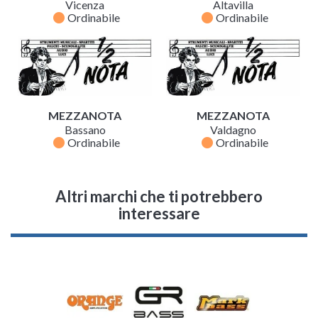
Vicenza
Altavilla
fiber_manual_record
fiber_manual_record
Ordinabile
Ordinabile
MEZZANOTA
MEZZANOTA
Bassano
Valdagno
fiber_manual_record
fiber_manual_record
Ordinabile
Ordinabile
Altri marchi che ti potrebbero
interessare