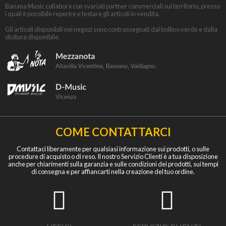
Banana Music collabora con svariati partner commerciali sul territorio, presso
i quali è possibile reperire e testare gli articoli in vendita.
Gli articoli disponibili nei negozi sono contrassegnati dal bollino verde e dalla
dicitura disponibile.
COME CONTATTARCI
Contattaci liberamente per qualsiasi informazione sui prodotti, o sulle
procedure di acquisto o di reso. Il nostro Servizio Clienti è a tua disposizione
anche per chiarimenti sulla garanzia e sulle condizioni dei prodotti, sui tempi
di consegna e per affiancarti nella creazione del tuo ordine.