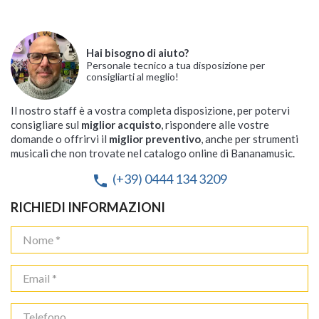
Hai bisogno di aiuto?
Personale tecnico a tua disposizione per
consigliarti al meglio!
Il nostro staff è a vostra completa disposizione, per potervi
consigliare sul
miglior acquisto
, rispondere alle vostre
domande o offrirvi il
miglior preventivo
, anche per strumenti
musicali che non trovate nel catalogo online di Bananamusic.
(+39) 0444 134 3209
phone
RICHIEDI INFORMAZIONI