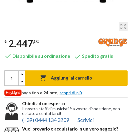
zoom_out_map
2.447
€
,00


Disponibile su ordinazione
Spedito gratis

Aggiungi al carrello
paga fino a
24 rate
,
scopri di più
Chiedi ad un esperto
Il nostro staff di musicisti è a vostra disposizione, non
esitate a contattarci!
(+39) 0444 134 3209
Scrivici
Vuoi provarlo o acquistarlo in un vero negozio?