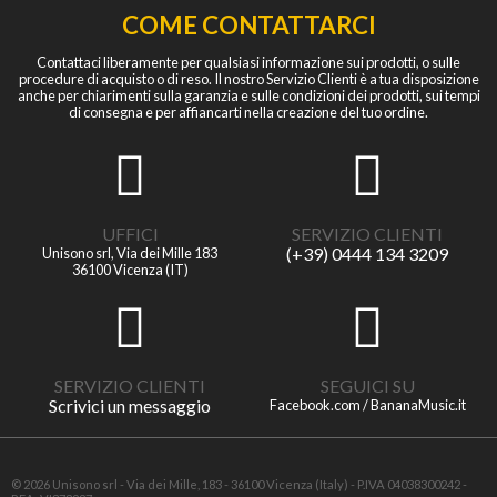
COME CONTATTARCI
Contattaci liberamente per qualsiasi informazione sui prodotti, o sulle
procedure di acquisto o di reso. Il nostro Servizio Clienti è a tua disposizione
anche per chiarimenti sulla garanzia e sulle condizioni dei prodotti, sui tempi
di consegna e per affiancarti nella creazione del tuo ordine.
UFFICI
SERVIZIO CLIENTI
(+39) 0444 134 3209
Unisono srl, Via dei Mille 183
36100 Vicenza (IT)
SERVIZIO CLIENTI
SEGUICI SU
Scrivici un messaggio
Facebook.com / BananaMusic.it
© 2026 Unisono srl - Via dei Mille, 183 - 36100 Vicenza (Italy) - P.IVA 04038300242 -