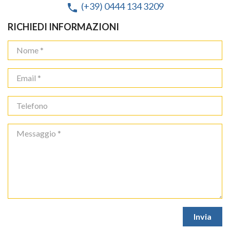
(+39) 0444 134 3209
phone
RICHIEDI INFORMAZIONI