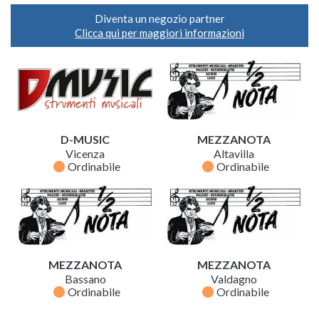
Diventa un negozio partner
Clicca qui per maggiori informazioni
D-MUSIC
MEZZANOTA
Vicenza
Altavilla
fiber_manual_record
fiber_manual_record
Ordinabile
Ordinabile
MEZZANOTA
MEZZANOTA
Bassano
Valdagno
fiber_manual_record
fiber_manual_record
Ordinabile
Ordinabile