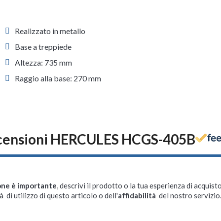
Realizzato in metallo
Base a treppiede
Altezza: 735 mm
Raggio alla base: 270 mm
censioni HERCULES HCGS-405B
one è importante
, descrivi il prodotto o la tua esperienza di acquisto
à di utilizzo di questo articolo o dell'
affidabilità
del nostro servizio