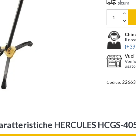
sicura
Chied
Il nos
(+39
Vuoi 
Verifi
usato
22663
Codice:
aratteristiche HERCULES HCGS-40