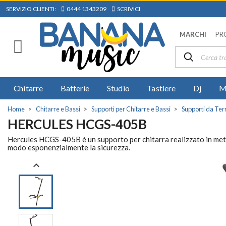
SERVIZIO CLIENTI:
0444 1343209
SCRIVICI
MARCHI
PR
Chitarre
Batterie
Studio
Tastiere
Dj
M
Home
Chitarre e Bassi
Supporti per Chitarre e Bassi
Supporti da Terr
HERCULES HCGS-405B
Hercules HCGS-405B è un supporto per chitarra realizzato in meta
modo esponenzialmente la sicurezza.
