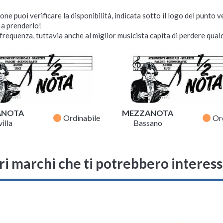
ne puoi verificare la disponibilità, indicata sotto il logo del punto 
i a prenderlo!
requenza, tuttavia anche al miglior musicista capita di perdere qualc
ANOTA
MEZZANOTA
fiber_manual_record
fiber_manual_record
Ordinabile
Or
illa
Bassano
ri marchi che ti potrebbero interes