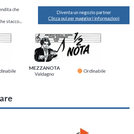
vendita che
Diventa un negozio partner
Clicca qui per maggiori informazioni
he stacco...
MEZZANOTA
fiber_manual_record
dinabile
Ordinabile
Valdagno
sare