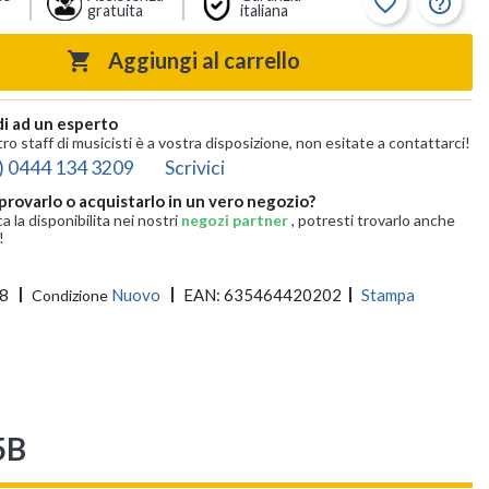
favorite_border
help_outline
gratuita
italiana
Aggiungi al carrello

i ad un esperto
tro staff di musicisti è a vostra disposizione, non esitate a contattarci!
) 0444 134 3209
Scrivici
provarlo o acquistarlo in un vero negozio?
ca la disponibilita nei nostri
negozi partner
, potresti trovarlo anche
!
8
Nuovo
EAN:
635464420202
Stampa
Condizione
5B