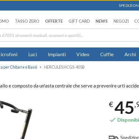
SPEDIZIONI
OMO
TASSO ZERO
OFFERTE
GIFT CARD
NEWS
NEGOZI
C
icrofoni
Luci
Impianti
Video
Cuffie
Archi
a per Chitarre e Bassi
HERCULES HCGS-405B
llo e composto da un'asta centrale che serve a prevenire urti accid
45
€
,

Disponibi
Spedizio