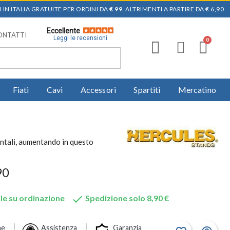
 IN ITALIA GRATUITE PER ORDINI DA
€ 99
, ALTRIMENTI A PARTIRE DA € 6,90
Eccellente
ONTATTI
Leggi le recensioni
Fiati
Cavi
Accessori
Spartiti
Mercatino
entali, aumentando in questo
90

le su ordinazione
Spedizione solo 8,90 €
ne
Assistenza
Garanzia