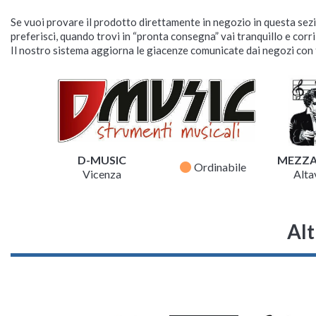
Se vuoi provare il prodotto direttamente in negozio in questa sezio
preferisci, quando trovi in “pronta consegna” vai tranquillo e corr
Il nostro sistema aggiorna le giacenze comunicate dai negozi con f
D-MUSIC
MEZZ
fiber_manual_record
Ordinabile
Vicenza
Altav
Alt