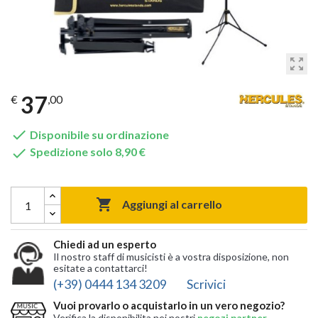
zoom_out_map
37
€
,00

Disponibile su ordinazione

Spedizione solo 8,90 €

Aggiungi al carrello
Chiedi ad un esperto
Il nostro staff di musicisti è a vostra disposizione, non
esitate a contattarci!
(+39) 0444 134 3209
Scrivici
Vuoi provarlo o acquistarlo in un vero negozio?
Verifica la disponibilita nei nostri
negozi partner
,