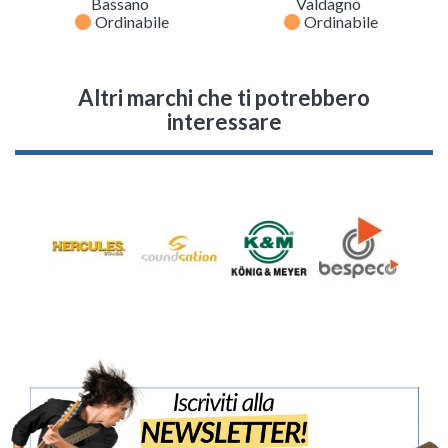
Bassano
Valdagno
fiber_manual_record
fiber_manual_record
Ordinabile
Ordinabile
Altri marchi che ti potrebbero
interessare