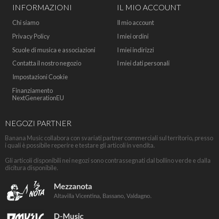
INFORMAZIONI
IL MIO ACCOUNT
Chi siamo
Il mio account
Privacy Policy
I miei ordini
Scuole di musica e associazioni
I miei indirizzi
Contatta il nostro negozio
I miei dati personali
Impostazioni Cookie
Finanziamento
NextGenerationEU
NEGOZI PARTNER
Banana Music collabora con svariati partner commerciali sul territorio, presso
i quali è possibile reperire e testare gli articoli in vendita.
Gli articoli disponibili nei negozi sono contrassegnati dal bollino verde e dalla
dicitura disponibile.