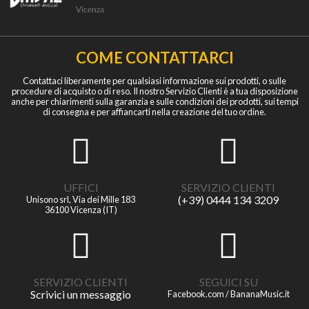
COME CONTATTARCI
Contattaci liberamente per qualsiasi informazione sui prodotti, o sulle
procedure di acquisto o di reso. Il nostro Servizio Clienti è a tua disposizione
anche per chiarimenti sulla garanzia e sulle condizioni dei prodotti, sui tempi
di consegna e per affiancarti nella creazione del tuo ordine.
UFFICI
SERVIZIO CLIENTI
(+39) 0444 134 3209
Unisono srl, Via dei Mille 183
36100 Vicenza (IT)
SERVIZIO CLIENTI
SEGUICI SU
Scrivici un messaggio
Facebook.com / BananaMusic.it