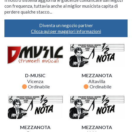
Il nostro sistema aggiorna le giacenze comunicate dai negozi
con frequenza, tuttavia anche al miglior musicista capita di
perdere qualche stacco...
Diventa un negozio partner
Clicca qui per maggiori informazioni
D-MUSIC
MEZZANOTA
Vicenza
Altavilla
fiber_manual_record
fiber_manual_record
Ordinabile
Ordinabile
MEZZANOTA
MEZZANOTA